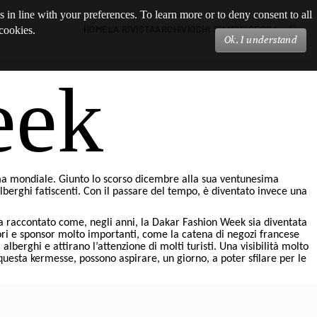
s in line with your preferences. To learn more or to deny consent to all
HOME
LA RIVISTA
ARCHIVIO
CHI SIAMO
RICERCA
 cookies.
Ok, I understand
eek
ama mondiale. Giunto lo scorso dicembre alla sua ventunesima
alberghi fatiscenti. Con il passare del tempo, è diventato invece una
a raccontato come, negli anni, la Dakar Fashion Week sia diventata
tori e sponsor molto importanti, come la catena di negozi francese
alberghi e attirano l’attenzione di molti turisti. Una visibilità molto
uesta kermesse, possono aspirare, un giorno, a poter sfilare per le