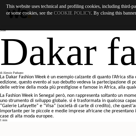
This website uses technical and profiling cookies, including third-pa
or some cookies, see the
COOKIE POLICY
. By closing this banner
Ultimo numero
:
/
Reaching for the sky
Stile
Dakar f
di
Alessio Paduano
La Dakar Fashion Week è un esempio calzante di quanto l’Africa stia
edizione, questo evento al suo debutto vedeva la partecipazione di poch
delle vetrine della moda più prestigiose e famose in Africa, alla quale
La Fashion Week in Senegal però, non rappresenta soltanto un momento
uno strumento di sviluppo globale. si è trasformata in qualcosa capa
“Galerie Lafayette” e “Visa” (società di carte di credito), che quest’an
importante per le piccole e medie imprese africane che presentano i 
case di alta moda europee.
1
min