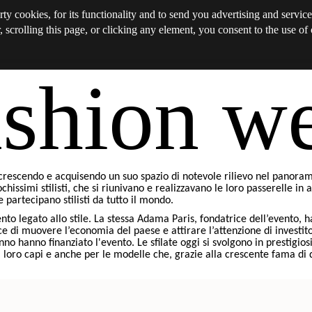
rty cookies, for its functionality and to send you advertising and service
, scrolling this page, or clicking any element, you consent to the use of
ashion w
 crescendo e acquisendo un suo spazio di notevole rilievo nel panor
issimi stilisti, che si riunivano e realizzavano le loro passerelle in 
 partecipano stilisti da tutto il mondo.
 legato allo stile. La stessa Adama Paris, fondatrice dell’evento, h
ce di muovere l’economia del paese e attirare l’attenzione di investi
no hanno finanziato l'evento. Le sfilate oggi si svolgono in prestigiosi 
loro capi e anche per le modelle che, grazie alla crescente fama di q