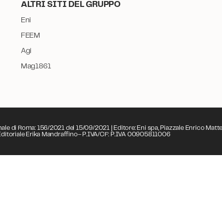
ALTRI SITI DEL GRUPPO
Eni
FEEM
Agi
Mag1861
nale di Roma: 156/2021 del 15/09/2021 | Editore: Eni spa, Piazzale Enrico Matte
e Editoriale Erika Mandraffino– P.IVA/CF: P.IVA 00905811006