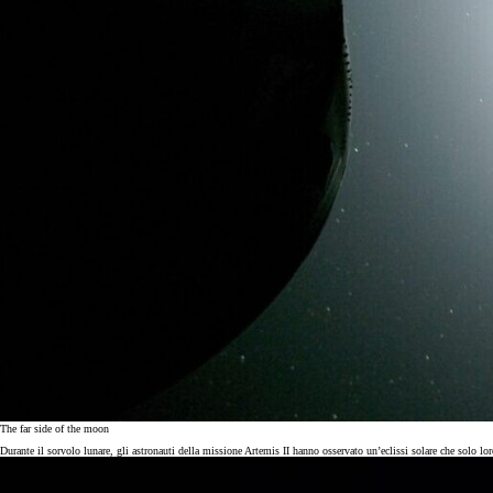
The far side of the moon
Durante il sorvolo lunare, gli astronauti della missione Artemis II hanno osservato un’eclissi solare che solo lor