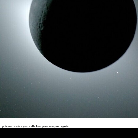
o potevano vedere grazie alla loro posizione privilegiata.