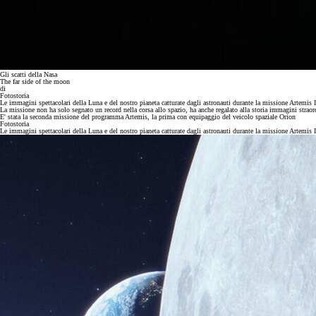
Gli scatti della Nasa
The far side of the moon
di
Fotostoria
Le immagini spettacolari della Luna e del nostro pianeta catturate dagli astronauti durante la missione Artemis I
La missione non ha solo segnato un record nella corsa allo spazio, ha anche regalato alla storia immagini straordin
E' stata la seconda missione del programma Artemis, la prima con equipaggio del veicolo spaziale Orion
Fotostoria
Le immagini spettacolari della Luna e del nostro pianeta catturate dagli astronauti durante la missione Artemis I