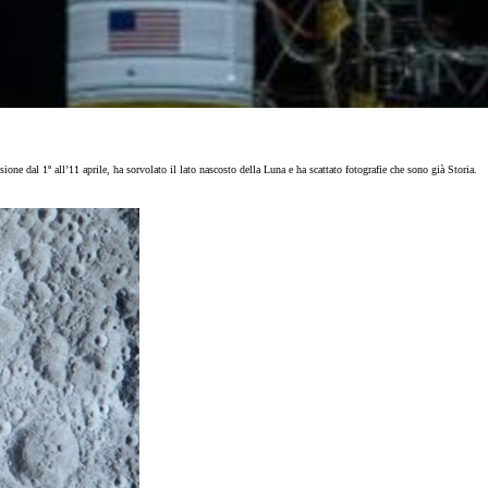
sione dal 1º all’11 aprile, ha sorvolato il lato nascosto della Luna e ha scattato fotografie che sono già Storia.