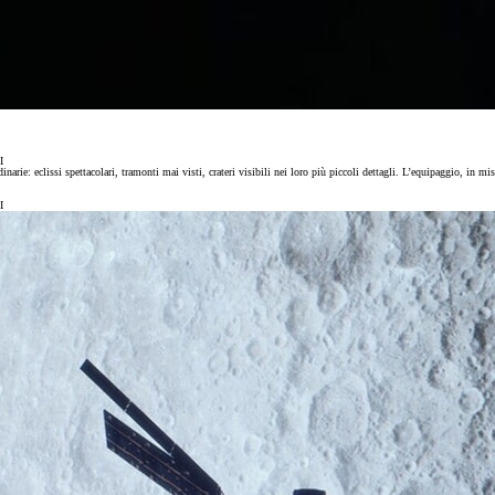
I
arie: eclissi spettacolari, tramonti mai visti, crateri visibili nei loro più piccoli dettagli. L’equipaggio, in mis
I