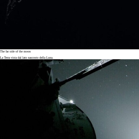
The far side of the moon
La Terra vista dal lato nascosto della Luna.