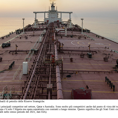
arili di petrolio delle Riserve Strategiche.
i principali competitor nel settore, Qatar e Australia. Sono molto più competitivi anche dal punto di vista del 
ropa c’è solo l’Algeria ma opera soprattutto con contratti a lungo termine. Questo significa che gli Stati Uniti
ardi nello stesso periodo del 2021, dati EIA).