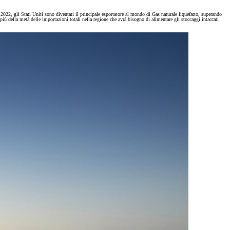
022, gli Stati Uniti sono diventati il principale esportatore al mondo di Gas naturale liquefatto, superando
ù della metà delle importazioni totali nella regione che avrà bisogno di alimentare gli stoccaggi intaccati