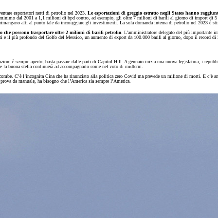
entare esportatori netti di petrolio nel 2023.
Le esportazioni di greggio estratto negli States hanno raggiunt
inimo dal 2001 a 1,1 milioni di bpd contro, ad esempio, gli oltre 7 milioni di barili al giorno di import di 5 a
rimangano alti al punto tale da incoraggiare gli investimenti. La sola domanda interna di petrolio nel 2023 è st
o che possono trasportare oltre 2 milioni di barili petrolio
. L’amministratore delegato del più importante i
ti e il più profondo del Golfo del Messico, un aumento di export da 100.000 barili al giorno, dopo il record di 
oni è sempre aperto, basta passare dalle parti di Capitol Hill. A gennaio inizia una nuova legislatura, i repubb
e se la buona stella continuerà ad accompagnarlo come nel voto di midterm.
ombe. C’è l’incognita Cina che ha rinunciato alla politica zero Covid ma prevede un milione di morti. E c’è anco
na prova da manuale, ha bisogno che l’America sia sempre l’America.