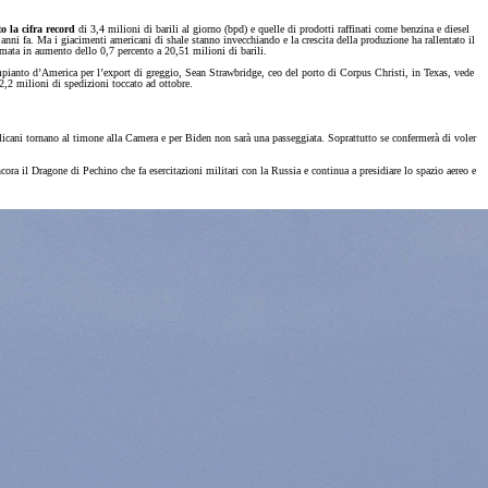
o la cifra record
di 3,4 milioni di barili al giorno (bpd) e quelle di prodotti raffinati come benzina e diesel
nni fa. Ma i giacimenti americani di shale stanno invecchiando e la crescita della produzione ha rallentato il
imata in aumento dello 0,7 percento a 20,51 milioni di barili.
mpianto d’America per l’export di greggio, Sean Strawbridge, ceo del porto di Corpus Christi, in Texas, vede
2,2 milioni di spedizioni toccato ad ottobre.
licani tornano al timone alla Camera e per Biden non sarà una passeggiata. Soprattutto se confermerà di voler
ra il Dragone di Pechino che fa esercitazioni militari con la Russia e continua a presidiare lo spazio aereo e