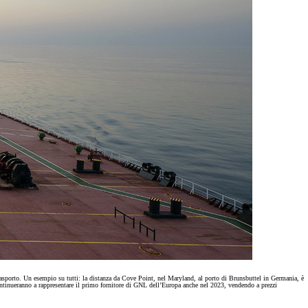
trasporto. Un esempio su tutti: la distanza da Cove Point, nel Maryland, al porto di Brunsbuttel in Germania, è
 continueranno a rappresentare il primo fornitore di GNL dell’Europa anche nel 2023, vendendo a prezzi