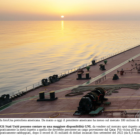
la foto
Una pretroliera americana. Da marzo a oggi il presidente americano ha messo sul mercato 180 milioni di b
Gli Stati Uniti possono contare su una maggiore disponibilità GNL
da vendere sul mercato spot rispetto a
praticamente la metà rispetto a quella che dovrebbe percorrere un cargo proveniente dal Qatar. Più vicina all’Eu
praticamente raddoppiati, dopo il record di 35 miliardi di dollari incassati fino settembre del 2022 (da 8,3 mili