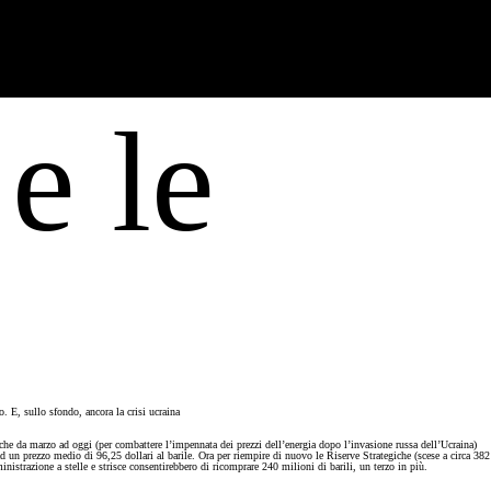
e le
 E, sullo sfondo, ancora la crisi ucraina
iche da marzo ad oggi (per combattere l’impennata dei prezzi dell’energia dopo l’invasione russa dell’Ucraina)
ad un prezzo medio di 96,25 dollari al barile. Ora per riempire di nuovo le Riserve Strategiche (scese a circa 382
inistrazione a stelle e strisce consentirebbero di ricomprare 240 milioni di barili, un terzo in più.