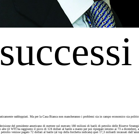
successi 
raticamente raddoppiati. Ma per la Casa Bianca non mancheranno i problemi sia in campo economico sia politico.
decisione del presidente americano di mettere sul mercato 180 milioni di barili di petrolio delle Riserve Strateg
 alte (il WTI ha raggiunto il picco di 124 dollari al barile a marzo per poi ripiegare intorno ai 73 a dicembre), 
petrolio venisse pagato 72 dollari al barile (al top della forchetta indicata) quei 17,3 miliardi incassati dall’amm