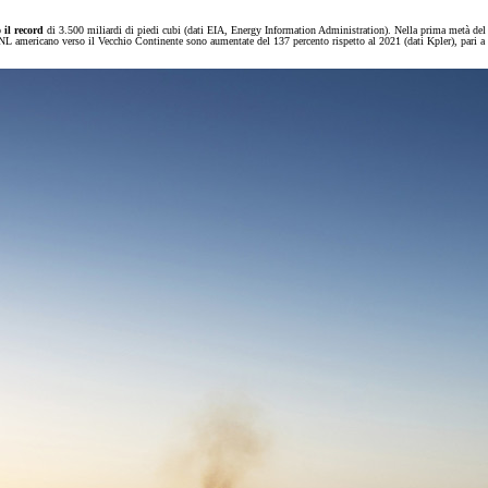
 il record
di 3.500 miliardi di piedi cubi (dati EIA, Energy Information Administration). Nella prima metà del 2
L americano verso il Vecchio Continente sono aumentate del 137 percento rispetto al 2021 (dati Kpler), pari a pi