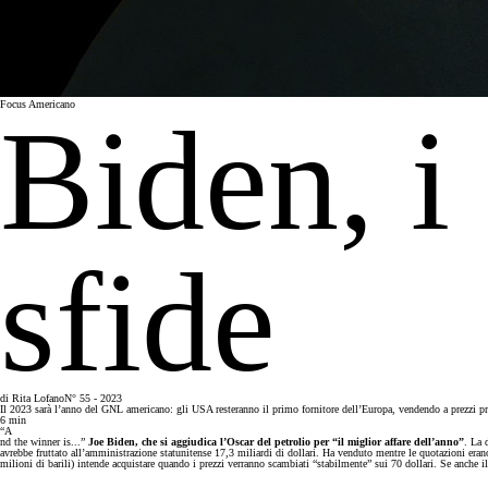
Focus Americano
Biden, i 
sfide
di
Rita Lofano
N° 55 - 2023
Il 2023 sarà l’anno del GNL americano: gli USA resteranno il primo fornitore dell’Europa, vendendo a prezzi p
6
min
“A
nd the winner is...”
Joe Biden, che si aggiudica l’Oscar del petrolio per “il miglior affare dell’anno”
. La 
avrebbe fruttato all’amministrazione statunitense 17,3 miliardi di dollari. Ha venduto mentre le quotazioni erano
milioni di barili) intende acquistare quando i prezzi verranno scambiati “stabilmente” sui 70 dollari. Se anche il 