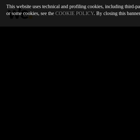
This website uses technical and profiling cookies, including third-pa
or some cookies, see the
COOKIE POLICY
. By closing this banner
Ultimo numero
:
/
Reaching for the sky