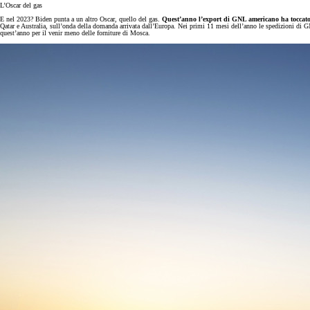
L’Oscar del gas
E nel 2023? Biden punta a un altro Oscar, quello del gas.
Quest’anno l’export di GNL americano ha toccato
Qatar e Australia, sull’onda della domanda arrivata dall’Europa. Nei primi 11 mesi dell’anno le spedizioni di GN
quest’anno per il venir meno delle forniture di Mosca.