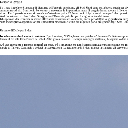
L’export di greggio
Se il gas liquefatto è la punta di diamante dell’energia americana, gli Stati Uniti sono sulla buona strada per div
ammontano ad altri 3 milioni. Per contro, a novembre le importazioni nette di greggio hanno toccato il livello m
ritmo. Per il prossimo anno si prevede un’estrazione pari a 12,34 milioni di bpd a condizione però che i prezzi 
And the winner is... Joe Biden. Si aggiudica l’Oscar del petrolio per il miglior affare dell’anno
Gli operatori dei terminali si stanno affrettando ad aumentare la capacità, anche per adattarli ai
giganteschi carg
“una meravigliosa opportunità” per i produttori americani e stima per il quinto porto più grande degli Stati Uni
Un anno difficile per Biden
In sala comando il motto è cambiato
: “qui Houston, NON abbiamo un problema”. In realtà l’ufficio complicazi
tentare il bis alla Casa Bianca nel 2024. Altro giro altra corsa. È sempre campagna elettorale, bisognerà veder
C’è una guerra che a febbraio compirà un anno, c’è l’inflazione che non è ancora domata e una recessione che inc
navale di Taiwan. Comincia a vedersi la sceneggiatura. La regia resta di Biden, ma per la statuetta gli serve u