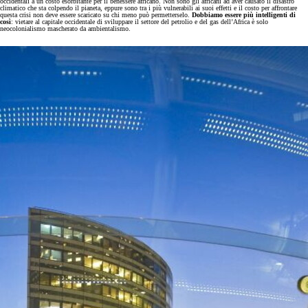
occidentali a un costo esorbitante per il benessere africano. Non sono gli africani ad aver causato il disastro
climatico che sta colpendo il pianeta, eppure sono tra i più vulnerabili ai suoi effetti e il costo per affrontare
questa crisi non deve essere scaricato su chi meno può permetterselo.
Dobbiamo essere più intelligenti di
così
: vietare al capitale occidentale di sviluppare il settore del petrolio e del gas dell’Africa è solo
neocolonialismo mascherato da ambientalismo.