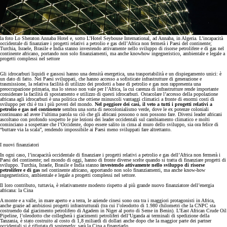
la foto
Lo Sheraton Annaba Hotel e, sotto L’Hotel Seybouse International, ad Annaba, in Algeria. L’incapacità
occidentale di finanziare i progetti relativi a petrolio e gas dell’Africa non fermerà i Paesi del continente;
Turchia, Israele, Brasile e India stanno investendo attivamente nello sviluppo di risorse petrolifere e di gas nel
continente africano, portando non solo finanziamenti, ma anche knowhow ingegneristico, ambientale e legale a
progetti complessi nel settore
Gli idrocarburi liquidi e gassosi hanno una densità energetica, una trasportabilità e un dispiegamento unici: è
un dato di fatto. Nei Paesi sviluppati, che hanno accesso a sofisticate infrastrutture di generazione e
trasmissione, la relativa facilità di utilizzo dei prodotti a base di petrolio e gas non rappresenta una
preoccupazione primaria, ma lo stesso non vale per l’Africa, la cui carenza di infrastrutture rende importante
considerare la facilità di spostamento e utilizzo di questi idrocarburi. Ostacolare l’accesso della popolazione
africana agli idrocarburi è una politica che ottiene minuscoli vantaggi climatici a fronte di enormi costi di
sviluppo per chi è tra i più poveri del mondo.
Nel peggiore dei casi, il veto a tutti i progetti relativi a
petrolio e gas nel continente
sembra una sorta di neocolonialismo verde, dove le ex potenze coloniali
continuano ad avere l’ultima parola su ciò che gli africani possono o non possono fare. Diversi leader africani
ascoltano con profondo sospetto le pie lezioni dei leader occidentali sul cambiamento climatico e molti
cominciano a sospettare che l’Occidente, dopo essere salito in cima al muro dello sviluppo, sia ora felice di
“buttare via la scala”, rendendo impossibile ai Paesi meno sviluppati fare altrettanto.
I nuovi finanziatori
In ogni caso, l’incapacità occidentale di finanziare i progetti relativi a petrolio e gas dell’Africa non fermerà i
Paesi del continente; nel mondo di oggi, hanno di fronte diverse scelte quando si tratta di finanziare progetti di
sviluppo. Turchia, Israele, Brasile e India stanno
investendo attivamente nello sviluppo di risorse
petrolifere e di gas
nel continente africano, apportando non solo finanziamenti, ma anche know-how
ingegneristico, ambientale e legale a progetti complessi nel settore.
Il loro contributo, tuttavia, è relativamente modesto rispetto al più grande nuovo finanziatore dell’energia
africana: la Cina
A monte e a valle, in mare aperto e a terra, le aziende cinesi sono ora tra i maggiori protagonisti in Africa,
anche grazie ad ambiziosi progetti infrastrutturali (tra cui l’oleodotto di 1.980 chilometri che la CNPC sta
costruendo dal giacimento petrolifero di Agadem in Niger al porto di Seme in Benin). L’East African Crude Oil
Pipeline, l’oleodotto che collegherà i giacimenti petroliferi dell’Uganda ai terminali di spedizione della
Tanzania, è stato costruito al costo di 1,8 miliardi di dollari anche dopo che la maggior parte dei partner
occidentali si è rifiutata di sostenerlo: sarà la Cina a finanziarlo.