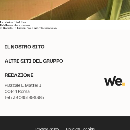
Le relazioni Ue-Africa
Un'alleanza che si rinnova
di
Roberto Di Giovan Paolo
Articolo successivo
IL NOSTRO SITO
ALTRI SITI DEL GRUPPO
REDAZIONE
Piazzale E. Mattei, 1
00144 Roma
tel +39 0651996385
Privacy Policy
Policy sui cookie