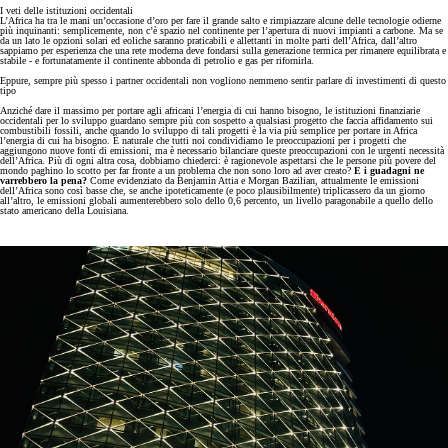
I veti delle istituzioni occidentali
L’Africa ha tra le mani un’occasione d’oro per fare il grande salto e rimpiazzare alcune delle tecnologie odierne
più inquinanti: semplicemente, non c’è spazio nel continente per l’apertura di nuovi impianti a carbone. Ma se
da un lato le opzioni solari ed eoliche saranno praticabili e allettanti in molte parti dell’Africa, dall’altro
sappiamo per esperienza che una rete moderna deve fondarsi sulla generazione termica per rimanere equilibrata e
stabile - e fortunatamente il continente abbonda di petrolio e gas per rifornirla.
Eppure, sempre più spesso i partner occidentali non vogliono nemmeno sentir parlare di investimenti di questo
tipo
Anziché dare il massimo per portare agli africani l’energia di cui hanno bisogno, le istituzioni finanziarie
occidentali per lo sviluppo guardano sempre più con sospetto a qualsiasi progetto che faccia affidamento sui
combustibili fossili, anche quando lo sviluppo di tali progetti è la via più semplice per portare in Africa
l’energia di cui ha bisogno. È naturale che tutti noi condividiamo le preoccupazioni per i progetti che
aggiungono nuove fonti di emissioni, ma è necessario bilanciare queste preoccupazioni con le urgenti necessità
dell’Africa. Più di ogni altra cosa, dobbiamo chiederci: è ragionevole aspettarsi che le persone più povere del
mondo paghino lo scotto per far fronte a un problema che non sono loro ad aver creato?
E i guadagni ne
varrebbero la pena?
Come evidenziato da Benjamin Attia e Morgan Bazilian, attualmente le emissioni
dell’Africa sono così basse che, se anche ipoteticamente (e poco plausibilmente) triplicassero da un giorno
all’altro, le emissioni globali aumenterebbero solo dello 0,6 percento, un livello paragonabile a quello dello
stato americano della Louisiana.