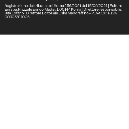
Registrazione del tribunale di Roma: 156/2021 del 15/09/2021 | Editore:
Eni spa, Piazzale Enrico Mattei, 1, 00144 Roma | Direttore responsabile:
Rita Lofano | Direttore Editoriale Erika Mandraffino– P.IVA/CF: P.IVA
00905811006