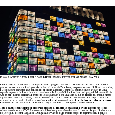
la foto
Lo Sheraton Annaba Hotel e, sotto L’Hotel Seybouse International, ad Annaba, in Algeria
La riluttanza dell’Occidente a partecipare a questi progetti non ferma l’Africa e anzi la lascia nelle mani di
partner che assicurano minori garanzie in fatto di tutela dell’ambiente, trasparenza e stato di diritto. In pratica,
l’Occidente sta seguendo una politica che si limita a lasciare il campo al capitale cinese. Mentre la Cina
espande la propria influenza in tutto il continente, la disponibilità a finanziare quei progetti del settore Oil &
Gas da cui i partner occidentali prendono le distanze non è che una carta in più da giocare nel proprio mazzo
diplomatico. Ironia della sorte, la buona volontà che la Cina genera in questo modo finisce per aiutarla a
raggiungere un secondo obiettivo strategico:
mettere all’angolo il mercato delle forniture dei tipi di terre
rare
necessari per dominare le filiere delle energie rinnovabili e della produzione di batterie.
Tutti quanti condividiamo il disperato bisogno di ridurre le emissioni a livello globale
ma, come
evidenziato durante la COP28, è necessario bilanciare questo obiettivo con il costante bisogno di idrocarburi
per i prossimi decenni. Escludere l’Africa dallo sviluppo delle proprie risorse fa dormire sereni i politici