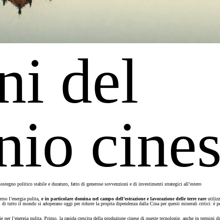
ni del
nio cine
sostegno politico stabile e duraturo, fatto di generose sovvenzioni e di investimenti strategici all’estero
erso l’energia pulita,
e in particolare domina nel campo dell’estrazione e lavorazione delle terre rare
utilizz
 paesi di tutto il mondo si adoperano oggi per ridurre la propria dipendenza dalla Cina per questi minerali critici
e per l’energia pulita. Primo, la rapida crescita della produzione cinese di queste tecnologie, anche in termini di