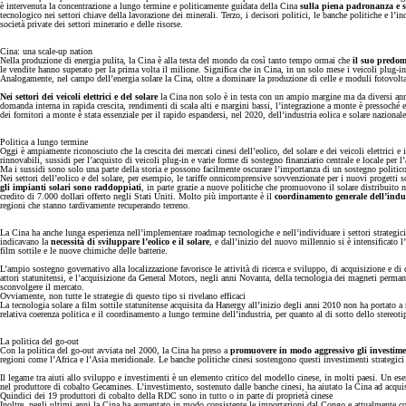
è intervenuta la concentrazione a lungo termine e politicamente guidata della Cina
sulla piena padronanza e su
tecnologico nei settori chiave della lavorazione dei minerali. Terzo, i decisori politici, le banche politiche e l
società private dei settori minerario e delle risorse.
Cina: una scale-up nation
Nella produzione di energia pulita, la Cina è alla testa del mondo da così tanto tempo ormai che
il suo predom
le vendite hanno superato per la prima volta il milione. Significa che in Cina, in un solo mese i veicoli plug-in
Analogamente, nel campo dell’energia solare la Cina, oltre a dominare la produzione di celle e moduli fotovoltaici
Nei settori dei veicoli elettrici e del solare
la Cina non solo è in testa con un ampio margine ma da diversi anni 
domanda interna in rapida crescita, rendimenti di scala alti e margini bassi, l’integrazione a monte è pressoché
dei fornitori a monte è stata essenziale per il rapido espandersi, nel 2020, dell’industria eolica e solare naziona
Politica a lungo termine
Oggi è ampiamente riconosciuto che la crescita dei mercati cinesi dell’eolico, del solare e dei veicoli elettrici e 
rinnovabili, sussidi per l’acquisto di veicoli plug-in e varie forme di sostegno finanziario centrale e locale per l’
Ma i sussidi sono solo una parte della storia e possono facilmente oscurare l’importanza di un sostegno politic
Nei settori dell’eolico e del solare, per esempio, le tariffe onnicomprensive sovvenzionate per i nuovi progetti s
gli impianti solari sono raddoppiati
, in parte grazie a nuove politiche che promuovono il solare distribuito ne
credito di 7.000 dollari offerto negli Stati Uniti. Molto più importante è il
coordinamento generale dell’indu
regioni che stanno tardivamente recuperando terreno.
La Cina ha anche lunga esperienza nell’implementare roadmap tecnologiche e nell’individuare i settori strategici 
indicavano la
necessità di sviluppare l’eolico e il solare
, e dall’inizio del nuovo millennio si è intensificato l
film sottile e le nuove chimiche delle batterie.
L’ampio sostegno governativo alla localizzazione favorisce le attività di ricerca e sviluppo, di acquisizione e di 
attori statunitensi, e l’acquisizione da General Motors, negli anni Novanta, della tecnologia dei magneti permane
sconvolgere il mercato.
Ovviamente, non tutte le strategie di questo tipo si rivelano efficaci
La tecnologia solare a film sottile statunitense acquisita da Hanergy all’inizio degli anni 2010 non ha portato a 
relativa coerenza politica e il coordinamento a lungo termine dell’industria, per quanto al di sotto dello stereot
La politica del go-out
Con la politica del go-out avviata nel 2000, la Cina ha preso a
promuovere in modo aggressivo gli investimen
regioni come l’Africa e l’Asia meridionale. Le banche politiche cinesi sostengono questi investimenti strategici a
Il legame tra aiuti allo sviluppo e investimenti è un elemento critico del modello cinese, in molti paesi. Un es
nel produttore di cobalto Gecamines. L’investimento, sostenuto dalle banche cinesi, ha aiutato la Cina ad acqu
Quindici dei 19 produttori di cobalto della RDC sono in tutto o in parte di proprietà cinese
Inoltre, negli ultimi anni la Cina ha aumentato in modo consistente le importazioni dal Congo e attualmente con