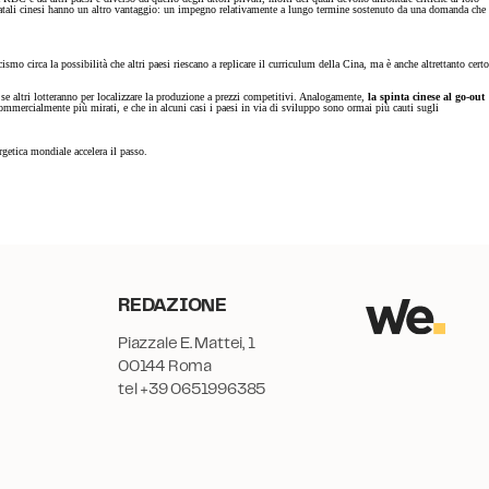
statali cinesi hanno un altro vantaggio: un impegno relativamente a lungo termine sostenuto da una domanda che
mo circa la possibilità che altri paesi riescano a replicare il curriculum della Cina, ma è anche altrettanto certo
e se altri lotteranno per localizzare la produzione a prezzi competitivi. Analogamente,
la spinta cinese al go-out
e commercialmente più mirati, e che in alcuni casi i paesi in via di sviluppo sono ormai più cauti sugli
getica mondiale accelera il passo.
REDAZIONE
Piazzale E. Mattei, 1
00144 Roma
tel +39 0651996385