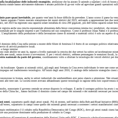
lla localizzazione delle industrie strategiche
, attenzione che ha aiutato le aziende a superare i cicli di boom
’industria statale hanno attivamente elaborato e attuato politiche di go-out volte ad agevolare grandi operazioni s
inio pare quasi inevitabile
, per quanto vent’anni fa fosse difficile da prevedere. L’anno scorso il paese ha ven
 hanno superato l’intero mercato statunitense dei mezzi elettrici del 2023, arrivando a rappresentare ben due terz
, nel 2023 ha registrato una capacità solare installata di circa 200 gigawatt, più dell’intera capacità solare foto
registra anche una crescita esponenziale alimentata dalla feroce concorrenza interna tra i produttori, che miran
 essenziale per le singole imprese e per l’industria nel suo complesso. Come il professor Jonas Nahm e il profes
le. L’ampliamento della produzione e della lavorazione cinese di minerali e materiali critici è solo un aspetto di 
il dominio della Cina nella sezione a monte delle filiere di fornitura è il frutto di un sostegno politico relativame
avvio di attività produttive locali.
o a lungo termine
ono state abolite tre anni fa, eppure a livello nazionale la crescita dei due settori ha subito un’accelerazione mi
lle aree rurali, senza ricorso a sovvenzioni. E per i veicoli elettrici, sebbene permangano le esenzioni fiscali, l
stria nazionale da parte del governo
, coordinamento volto a sfruttare la tecnologia dei veicoli elettrici per
da localizzare. Quanto ai minerali critici, già negli anni Settanta la Cina aveva individuato le terre rare come 
’impegno nel trasferimento tecnologico. All’inizio degli anni 2010, il catalogo delle industrie strategiche cinesi r
concessione in licenza, anche in settori industriali che sembrerebbero aver perso slancio e attenzione. Tale situaz
nti alle terre rare. Le società estere avevano abbandonato queste tecnologie in ragione della loro sopravvenuta o
molto, nonostante il governo centrale ne avesse disposto lo sviluppo. E anche il sostegno politico ha avuto i suoi
ipo della China Inc., hanno facilitato il dominio cinese nel campo dei minerali e dei materiali necessari per incre
ti esteri
, soprattutto quelli degli attori statali. Più di recente, nell’ambito della Belt-and-Road Initiative (BR
ll’estero, soprattutto in campi come quello dei minerali grezzi necessari a sostenere i settori manifatturieri cine
empio emblematico è il cobalto nella Repubblica Democratica del Congo (RDC), dove gli attori statali cinesi hanno
isire una posizione dominante nella produzione di cobalto in Congo.
tribuisce all’operazione di peacekeeping delle Nazioni Unite nella RDC. L’approccio whole-of-government alla RDC