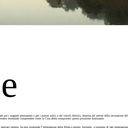
se
ate per i magneti permanenti e per i motori eolici e dei veicoli elettrici, domina nel settore della lavorazione del
: è pertanto essenziale comprendere come la Cina abbia conquistato questa posizione dominante.
 mercato interno, ha reso essenziale l’integrazione della filiera a monte. Secondo, a sostegno di tale integrazione