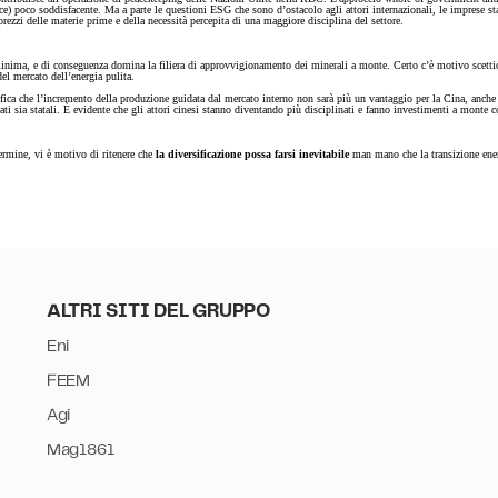
e) poco soddisfacente. Ma a parte le questioni ESG che sono d’ostacolo agli attori internazionali, le imprese 
i prezzi delle materie prime e della necessità percepita di una maggiore disciplina del settore.
 minima, e di conseguenza domina la filiera di approvvigionamento dei minerali a monte. Certo c’è motivo scetticis
el mercato dell’energia pulita.
ignifica che l’incremento della produzione guidata dal mercato interno non sarà più un vantaggio per la Cina, anch
ivati sia statali. È evidente che gli attori cinesi stanno diventando più disciplinati e fanno investimenti a mont
 termine, vi è motivo di ritenere che
la diversificazione possa farsi inevitabile
man mano che la transizione ener
ALTRI SITI DEL GRUPPO
Eni
FEEM
Agi
Mag1861