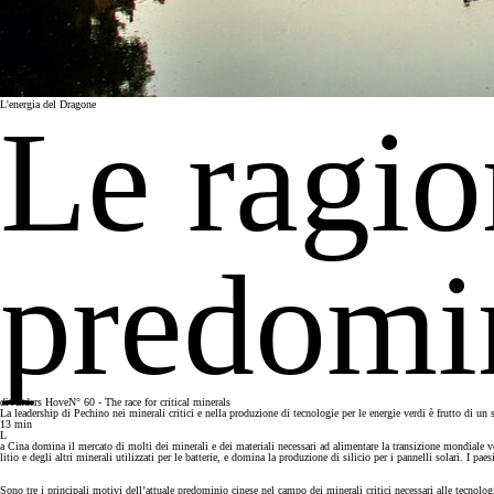
L'energia del Dragone
Le ragio
predomi
di
Anders Hove
N° 60 - The race for critical minerals
La leadership di Pechino nei minerali critici e nella produzione di tecnologie per le energie verdi è frutto di un 
13
min
L
a Cina domina il mercato di molti dei minerali e dei materiali necessari ad alimentare la transizione mondiale v
litio e degli altri minerali utilizzati per le batterie, e domina la produzione di silicio per i pannelli solari. I
Sono tre i principali motivi dell’attuale predominio cinese nel campo dei minerali critici necessari alle tecnologi