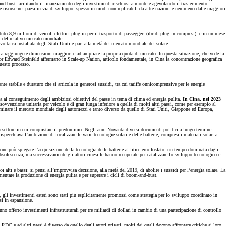
-and-bust facilitando il finanziamento degli investimenti rischiosi a monte e agevolando il trasferimento
ulle risorse nei paesi in via di sviluppo, spesso in modi non replicabili da altre nazioni e nemmeno dalle maggiori
duto 8,9 milioni di veicoli elettrici plug-in per il trasporto di passeggeri (ibridi plug-in compresi), e in un mese
i del relativo mercato mondiale.
voltaica installata degli Stati Uniti e pari alla metà del mercato mondiale del solare.
o a raggiungere dimensioni maggiori e ad ampliare la propria quota di mercato. In questa situazione, che vede la
sor Edward Steinfeld affermano in Scale-up Nation, articolo fondamentale, in Cina la concentrazione geografica
questo processo.
nte stabile e duraturo che si articola in generosi sussidi, tra cui tariffe onnicomprensive per le energie
rata al conseguimento degli ambiziosi obiettivi del paese in tema di clima ed energia pulita.
In Cina, nel 2023
a sovvenzione unitaria per veicolo è di gran lunga inferiore a quella di molti altri paesi, come per esempio al
 dominare il mercato mondiale degli automezzi e tanto diverso da quello di Stati Uniti, Giappone ed Europa,
un settore in cui conquistare il predominio. Negli anni Novanta diversi documenti politici a lungo termine
ispecchiava l’ambizione di localizzare le varie tecnologie solari e delle batterie, compresi i materiali solari a
ione può spiegare l’acquisizione della tecnologia delle batterie al litio-ferro-fosfato, un tempo dominata dagli
bsolescenza, ma successivamente gli attori cinesi le hanno recuperate per catalizzare lo sviluppo tecnologico e
 alti e bassi: si pensi all’improvvisa decisione, alla metà del 2019, di abolire i sussidi per l’energia solare. La
mentare la produzione di energia pulita e per superare i cicli di boom-and-bust.
I), gli investimenti esteri sono stati più esplicitamente promossi come strategia per lo sviluppo coordinato in
si in espansione.
 offerto investimenti infrastrutturali per tre miliardi di dollari in cambio di una partecipazione di controllo
 e ad altri paesi è diverso da quello degli attori privati, molti dei quali devono affrontare critiche ai loro