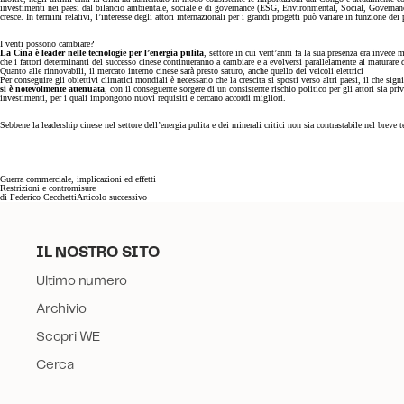
investimenti nei paesi dal bilancio ambientale, sociale e di governance (ESG, Environmental, Social, Governanc
cresce. In termini relativi, l’interesse degli attori internazionali per i grandi progetti può variare in funzione de
I venti possono cambiare?
La Cina è leader nelle tecnologie per l’energia pulita
, settore in cui vent’anni fa la sua presenza era invece
che i fattori determinanti del successo cinese continueranno a cambiare e a evolversi parallelamente al maturare d
Quanto alle rinnovabili, il mercato interno cinese sarà presto saturo, anche quello dei veicoli elettrici
Per conseguire gli obiettivi climatici mondiali è necessario che la crescita si sposti verso altri paesi, il che s
si è notevolmente attenuata
, con il conseguente sorgere di un consistente rischio politico per gli attori sia pr
investimenti, per i quali impongono nuovi requisiti e cercano accordi migliori.
Sebbene la leadership cinese nel settore dell’energia pulita e dei minerali critici non sia contrastabile nel breve
Guerra commerciale, implicazioni ed effetti
Restrizioni e contromisure
di
Federico Cecchetti
Articolo successivo
IL NOSTRO SITO
Ultimo numero
Archivio
Scopri WE
Cerca