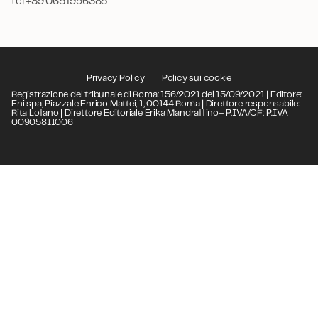
tel +39 0651996385
Privacy Policy
Policy sui cookie
Registrazione del tribunale di Roma: 156/2021 del 15/09/2021 | Editore:
Eni spa, Piazzale Enrico Mattei, 1, 00144 Roma | Direttore responsabile:
Rita Lofano | Direttore Editoriale Erika Mandraffino– P.IVA/CF: P.IVA
00905811006