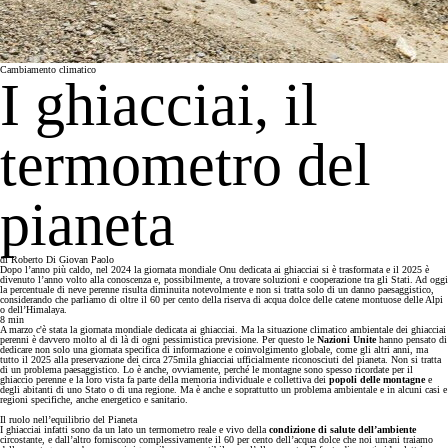
Cambiamento climatico
I ghiacciai, il
termometro del
pianeta
di
Roberto Di Giovan Paolo
Dopo l’anno più caldo, nel 2024 la giornata mondiale Onu dedicata ai ghiacciai si è trasformata e il 2025 è
divenuto l’anno volto alla conoscenza e, possibilmente, a trovare soluzioni e cooperazione tra gli Stati. Ad oggi
la percentuale di neve perenne risulta diminuita notevolmente e non si tratta solo di un danno paesaggistico,
considerando che parliamo di oltre il 60 per cento della riserva di acqua dolce delle catene montuose delle Alpi
o dell’Himalaya.
8
min
A marzo c'è stata la giornata mondiale dedicata ai ghiacciai. Ma la situazione climatico ambientale dei ghiacciai
perenni è davvero molto al di là di ogni pessimistica previsione. Per questo le
Nazioni Unite
hanno pensato di
dedicare non solo una giornata specifica di informazione e coinvolgimento globale, come gli altri anni, ma
tutto il 2025 alla preservazione dei circa 275mila ghiacciai ufficialmente riconosciuti del pianeta. Non si tratta
di un problema paesaggistico. Lo è anche, ovviamente, perché le montagne sono spesso ricordate per il
ghiaccio perenne e la loro vista fa parte della memoria individuale e collettiva dei
popoli delle montagne
e
degli abitanti di uno Stato o di una regione. Ma è anche e soprattutto un problema ambientale e in alcuni casi e
regioni specifiche, anche energetico e sanitario.
Il ruolo nell’equilibrio del Pianeta
I ghiacciai infatti sono da un lato un termometro reale e vivo della
condizione di salute dell’ambiente
circostante, e dall’altro forniscono complessivamente il 60 per cento dell’acqua dolce che noi umani traiamo