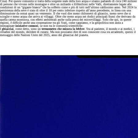
Cina). Per queste comunità si tratta della sorgente reale della loro acqua e stiamo parlando di circa 240 milioni
di persone che vivono nelle montagne e oltre un miliardo e 650milioni nelle Valli, direttamente legate alle
condizioni di un “gigante bianco” che ha sofferto come e più di tutti nell’ultimo caldissimo anno. Nel 2024 la
persistenza della neve è stata di oltre il 18 per cento inferiore rispetto all’anno precedente, in linea con una
diminuzione da ormai quasi un ventennio. Il che vuol dire meno chilometri di ghiaccio, meno neve che si
scioglie e meno acqua che arriva ai villaggi. Oltre che meno acqua nei dodici principali fiumi che derivano da
quella catena montuosa, con effetti ambientali anche sulla pesca dei microvillaggi. Solo che qui, in queste
regioni, è difficile anche una cooperazione tra gli Stati, come sappiamo, e la geopolitica non aiuta a
immaginare
iniziative comuni
, se non tra le comunità scientifiche.
I
ghiacciai
, come detto, sono un
termometro che misura la febbre
. Sta al paziente, il mondo e ai medici, i
cittadini del mondo, decidere di curarsi. Ma non possiamo dire di non conoscere cosa sta accadendo, questo il
messaggio delle Nazioni Unite del 2025, anno dei ghiacciai del pianeta.