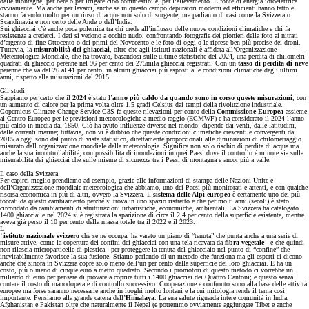
dalle montagne, per bere o per irrigare cibo commestibile, per l’allevamento. E fonte di energia idroelettrica
ovviamente. Ma anche per lavarci, anche se in questo campo depuratori moderni ed efficienti hanno fatto e
stanno facendo molto per un riuso di acque non solo di sorgente, ma parliamo di casi come la Svizzera o
Scandinavia e non certo delle Ande o dell’India.
Sui ghiacciai c’è anche poca polemica tra chi crede all’influsso delle nuove condizioni climatiche e chi fa
resistenza a crederci. I dati si vedono a occhio nudo, confrontando fotografie dei pionieri della foto ai nitrati
d’argento di fine Ottocento o dei primi del Novecento e le foto di oggi o le riprese ben più precise dei droni.
Tuttavia, la
misurabilità dei ghiacciai
, oltre che agli istituti nazionali è affidata all’Organizzazione
Meteorologica Mondiale, che ha trovato, basandosi sulle ultime statistiche del 2024, una perdita di chilometri
quadrati di ghiaccio perenne nel 96 per cento dei 275mila ghiacciai registrati. Con un
tasso di perdita di neve
perenne che va dal 26 al 41 per cento, in alcuni ghiacciai più esposti alle condizioni climatiche degli ultimi
anni, rispetto alle misurazioni del 2015.
Gli studi
Sappiamo per certo che il
2024
è stato l’
anno più caldo da quando sono in corso queste misurazioni
, con
un aumento di calore per la prima volta oltre 1,5 gradi Celsius dai tempi della rivoluzione industriale.
Copernicus Climate Change Service C3S fa queste rilevazioni per conto della
Commissione Europea
assieme
al Centro Europeo per le previsioni meteorologiche a medio raggio (ECMWF) e ha considerato il 2024 l’anno
più caldo in media dal 1850. Ciò ha avuto influenze diverse nel mondo: dipende dai venti, dalle latitudini,
dalle correnti marine; tuttavia, non vi è dubbio che queste condizioni climatiche crescenti e convergenti dal
2015 a oggi sono dal punto di vista statistico, direttamente proporzionali alle diminuzioni di chilometraggio
misurato dall organizzazione mondiale della meteorologia. Significa non solo rischio di perdita di acqua ma
anche la sua incontrollabilità, con possibilità di inondazioni in quei Paesi dove il controllo è minore sia sulla
misurabilità dei ghiacciai che sulle misure di sicurezza tra i Paesi di montagna e ancor più a valle.
Il caso della Svizzera
Per capirci meglio prendiamo ad esempio, grazie alle informazioni di stampa delle Nazioni Unite e
dell’Organizzazione mondiale meteorologica che abbiamo, uno dei Paesi più monitorati e attenti, e con qualche
risorsa economica in più di altri, ovvero la Svizzera. Il
sistema delle Alpi europeo
è certamente uno dei più
toccati da questo cambiamento perché si trova in uno spazio ristretto e che per molti anni (secoli) è stato
circondato da cambiamenti di strutturazioni urbanistiche, economiche, ambientali. La Svizzera ha catalogato
1400 ghiacciai e nel 2024 si è registrata la sparizione di circa il 2,4 per cento della superficie esistente, mentre
aveva già perso il 10 per cento della massa totale tra il 2022 e il 2023.
L
’
istituto nazionale svizzero
che se ne occupa, ha varato un piano di “tenuta” che punta anche a una serie di
misure attive, come la copertura dei confini dei ghiacciai con una tela ricavata da
fibra vegetale
- e che quindi
non rilascia microparticelle di plastica - per proteggere la tenuta del ghiacciaio nel punto di “confine” che
inevitabilmente favorisce la sua fusione. Stiamo parlando di un metodo che funziona ma gli esperti ci dicono
anche che sinora in Svizzera copre solo meno dell’un per cento della superficie dei loro ghiacciai. E ha un
costo, più o meno di cinque euro a metro quadrato. Secondo i promotori di questo metodo ci vorrebbe un
miliardo di euro per pensare di provare a coprire tutti i 1400 ghiacciai dei Quattro Cantoni; e questo senza
contare il costo di manodopera e di controllo successivo. Cooperazione e confronto sono alla base delle attività
europee ma forse saranno necessarie anche in luoghi molto lontani e la cui mitologia rende il tema così
importante. Pensiamo alla grande catena dell’
Himalaya
. La sua salute riguarda intere comunità in India,
Afghanistan e Pakistan oltre che naturalmente il Nepal (e potremmo ovviamente aggiungere Tibet e anche