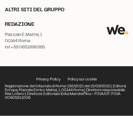
ALTRI SITI DEL GRUPPO
REDAZIONE
Piazzale E. Mattei, 1
00144 Roma
tel +39 0651996385
Privacy Policy
Policy sui cookie
Registrazione del tribunale di Roma: 156/2021 del 15/09/2021 | Editore:
Eni spa, Piazzale Enrico Mattei, 1, 00144 Roma | Direttore responsabile:
Rita Lofano | Direttore Editoriale Erika Mandraffino– P.IVA/CF: P.IVA
00905811006