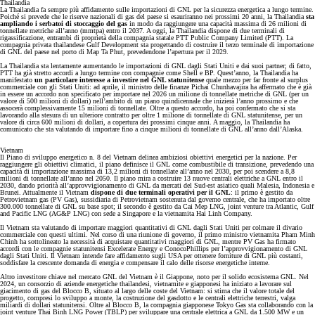
Thailandia
La Thailandia fa sempre più affidamento sulle importazioni di GNL per la sicurezza energetica a lungo termine.
Poiché si prevede che le riserve nazionali di gas del paese si esauriranno nei prossimi 20 anni, la Thailandia
sta
ampliando i serbatoi di stoccaggio del gas
in modo da raggiungere una capacità massima di 26 milioni di
tonnellate metriche all’anno (mmtpa) entro il 2037. A oggi, la Thailandia dispone di due terminali di
rigassificazione, entrambi di proprietà della compagnia statale PTT Public Company Limited (PTT). La
compagnia privata thailandese Gulf Development sta progettando di costruire il terzo terminale di importazione
di GNL del paese nel porto di Map Ta Phut, prevedendone l’apertura per il 2029.
La Thailandia sta lentamente aumentando le importazioni di GNL dagli Stati Uniti e dai suoi partner; di fatto,
PTT ha già stretto accordi a lungo termine con compagnie come Shell e BP. Quest’anno, la Thailandia ha
manifestato
un particolare interesse a investire nel GNL statunitense
quale mezzo per far fronte al surplus
commerciale con gli Stati Uniti: ad aprile, il ministro delle finanze Pichai Chunhavajira ha affermato che è già
in essere un accordo non specificato per importare nel 2026 un milione di tonnellate metriche di GNL (per un
valore di 500 milioni di dollari) nell’ambito di un piano quindicennale che inizierà l’anno prossimo e che
assocerà complessivamente 15 milioni di tonnellate. Oltre a questo accordo, ha poi confermato che si sta
lavorando alla stesura di un ulteriore contratto per oltre 1 milione di tonnellate di GNL statunitense, per un
valore di circa 600 milioni di dollari, a copertura dei prossimi cinque anni. A maggio, la Thailandia ha
comunicato che sta valutando di importare fino a cinque milioni di tonnellate di GNL all’anno dall’Alaska.
Vietnam
Il Piano di sviluppo energetico n. 8 del Vietnam delinea ambiziosi obiettivi energetici per la nazione. Per
raggiungere gli obiettivi climatici, il piano definisce il GNL come combustibile di transizione, prevedendo una
capacità di importazione massima di 13,2 milioni di tonnellate all’anno nel 2030, per poi scendere a 8,8
milioni di tonnellate all’anno nel 2050. Il piano mira a costruire 13 nuove centrali elettriche a GNL entro il
2030, dando priorità all’approvvigionamento di GNL da mercati del Sud-est asiatico quali Malesia, Indonesia e
Brunei. Attualmente il Vietnam
dispone di due terminali operativi per il GNL
: il primo è gestito da
Petrovietnam gas (PV Gas), sussidiaria di Petrovietnam sostenuta dal governo centrale, che ha importato oltre
300.000 tonnellate di GNL su base spot; il secondo è gestito da Cai Mep LNG, joint venture tra Atlantic, Gulf
and Pacific LNG (AG&P LNG) con sede a Singapore e la vietnamita Hai Linh Company.
Il Vietnam sta valutando di importare maggiori quantitativi di GNL dagli Stati Uniti per colmare il divario
commerciale con questi ultimi. Nel corso di una riunione di governo, il primo ministro vietnamita Pham Minh
Chinh ha sottolineato la necessità di acquistare quantitativi maggiori di GNL, mentre PV Gas ha firmato
accordi con le compagnie statunitensi Excelerate Energy e ConocoPhillips per l’approvvigionamento di GNL
dagli Stati Uniti. Il Vietnam intende fare affidamento sugli USA per ottenere forniture di GNL più costanti,
soddisfare la crescente domanda di energia e compensare il calo delle risorse energetiche interne.
Altro investitore chiave nel mercato GNL del Vietnam è il Giappone, noto per il solido ecosistema GNL. Nel
2024, un consorzio di aziende energetiche thailandesi, vietnamite e giapponesi ha iniziato a lavorare sul
giacimento di gas del Blocco B, situato al largo delle coste del Vietnam: si stima che il valore totale del
progetto, compresi lo sviluppo a monte, la costruzione del gasdotto e le centrali elettriche terrestri, valga
miliardi di dollari statunitensi. Oltre al Blocco B, la compagnia giapponese Tokyo Gas sta collaborando con la
joint venture Thai Binh LNG Power (TBLP) per sviluppare una centrale elettrica a GNL da 1.500 MW e un