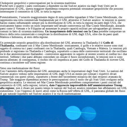
Chokepoint geopolitici e preoccupazioni per la sicurezza marittima
Poiché tutti e quattro i paesi continuano a dipendere sia dal Sud-est asiatico sia dagli Stati Uniti per le
importazioni di GNL, questa maggiore dipendenza comporta potenziali strozzature geopolitiche che possono
interrompere il commercio di GNL in tutta la regione.
Potenzialmente, l’ostacolo maggiormente degno di nota potrebbe riguardare il Mar Cinese Meridionale, che
rappresenta una rotta commerciale fondamentale per il GNL attraverso il Sud-est asiatico: le tensioni in questo
bacino stanno influenzando sempre più la distribuzione di GNL in tutta la regione da parte degli USA, che
storicamente hanno svolto un ruolo importante nell’attuale controversia sul Mar Cinese Meridionale, aiutando
paesi come il Vietnam e le Filippine ad aumentare le proprie capacità militari per salvaguardare gli interessi
comuni in fatto di sicurezza marittima.
Un inasprimento delle tensioni con la Cina
potrebbe comportare un
blocco della rotta commerciale e complicare la distribuzione di GNL dagli USA, oltre che da paesi quali
Malesia e Indonesia, al resto della regione.
Un potenziale ostacolo geopolitico alla distribuzione del GNL attraverso la Thailandia è il
Golfo di
Thailandia
, confinante con il Mar Cinese Meridionale: storicamente, il golfo e le relative risorse sono stati
oggetto di contesa tra i paesi confinanti con la Thailandia, quali Cambogia, Vietnam e Malesia. Le tensioni più
profonde si registrano tra Thailandia e Cambogia, soprattutto a causa delle controversie territoriali che oscillano
tra le due amministrazioni thailandesi - controversie aggravatesi in seguito al recente scontro al confine tra i due
territori. Sebbene i due paesi abbiano concordato un cessate il fuoco incondizionato, le tensioni non si sono
ancora allentate; di conseguenza, il rischio che ciò impedisca ai paesi del Golfo di Thailandia di ricevere GNL
continua a incombere sull’intera regione.
Verso una trasformazione dei flussi
Con l’aumento della dipendenza dal GNL aumentano anche le importazioni dagli Stati Uniti. Le nazioni del
Sud-est asiatico vedono nelle importazioni di GNL dagli USA un mezzo per colmare i rispettivi divari
commerciali con questi ultimi, soprattutto a fronte dell’incombente minaccia dei dazi reciproci avanzata da
Trump. Tale maggiore dipendenza accresce le preoccupazioni circa il ruolo che gli Stati Uniti svolgono nella
geopolitica asiatica. Le tensioni nel Mar Cinese Meridionale potrebbero compromettere i punti cruciali del
commercio di GNL nella regione; tuttavia,
dato l’approccio imprevedibile dell’amministrazione Trump
alla regione
, non è chiaro per quanto tempo le nazioni del Sud-est asiatico intendano fare affidamento sul GNL
statunitense. Con l’ingresso di nuovi attori come la Russia nell’offerta di GNL, il panorama globale dei flussi
di gas naturale liquefatto nel Sud-est asiatico è in via di trasformazione.