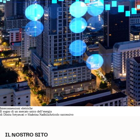
Interconnessioni elettriche
Il sogno di un mercato unico dell’energia
di
Dinita Setyawati e Shabrina Nadhila
Articolo successivo
IL NOSTRO SITO