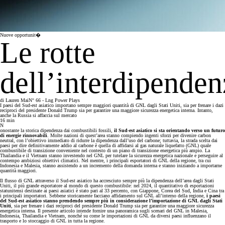
Nuove opportunit�
Le rotte
dell’interdipenden
di
Lauren Mai
N° 66 - Lng Power Plays
I paesi del Sud-est asiatico importano sempre maggiori quantità di GNL dagli Stati Uniti, sia per frenare i dazi
reciproci del presidente Donald Trump sia per garantire una maggiore sicurezza energetica interna. Intanto,
anche la Russia si affaccia sul mercato
16
min
N
onostante la storica dipendenza dai combustibili fossili,
il Sud-est asiatico si sta orientando verso un futuro
di energie rinnovabili
. Molte nazioni di quest’area stanno compiendo ingenti sforzi per divenire carbon
neutral, con l’obiettivo immediato di ridurre la dipendenza dall’uso del carbone; tuttavia, la strada scelta dai
paesi per dire definitivamente addio al carbone è quella di affidarsi al gas naturale liquefatto (GNL) quale
combustibile di transizione conveniente nel contesto di un piano di transizione energetica più ampio. La
Thailandia e il Vietnam stanno investendo nel GNL per tutelare la sicurezza energetica nazionale e perseguire al
contempo ambiziosi obiettivi climatici. Nel mentre, i principali esportatori di GNL della regione, tra cui
Indonesia e Malesia, stanno assistendo a un incremento della domanda interna e stanno iniziando a importarne
quantità maggiori.
Il flusso di GNL attraverso il Sud-est asiatico ha accresciuto sempre più la dipendenza dell’area dagli Stati
Uniti, il più grande esportatore al mondo di questo combustibile: nel 2024, il quantitativo di esportazioni
statunitensi destinate ai paesi asiatici è stato pari al 33 percento, con Giappone, Corea del Sud, India e Cina tra
i principali importatori. Sebbene storicamente facciano affidamento sul GNL all’interno della regione,
i paesi
del Sud-est asiatico stanno prendendo sempre più in considerazione l’importazione di GNL dagli Stati
Uniti
, sia per frenare i dazi reciproci del presidente Donald Trump sia per garantire una maggiore sicurezza
energetica interna. Il presente articolo intende fornire una panoramica sugli scenari del GNL in Malesia,
Indonesia, Thailandia e Vietnam, nonché su come le importazioni di GNL da diversi paesi influenzano il
trasporto e lo stoccaggio di GNL in tutta la regione.