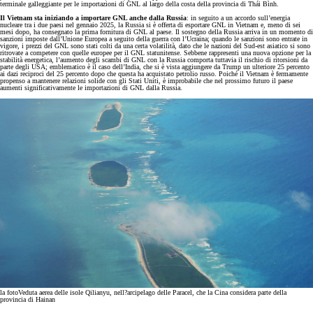
terminale galleggiante per le importazioni di GNL al largo della costa della provincia di Thái Bình.
Il Vietnam sta iniziando a importare GNL anche dalla Russia
: in seguito a un accordo sull’energia
nucleare tra i due paesi nel gennaio 2025, la Russia si è offerta di esportare GNL in Vietnam e, meno di sei
mesi dopo, ha consegnato la prima fornitura di GNL al paese. Il sostegno della Russia arriva in un momento di
sanzioni imposte dall’Unione Europea a seguito della guerra con l’Ucraina; quando le sanzioni sono entrate in
vigore, i prezzi del GNL sono stati colti da una certa volatilità, dato che le nazioni del Sud-est asiatico si sono
ritrovate a competere con quelle europee per il GNL statunitense. Sebbene rappresenti una nuova opzione per la
stabilità energetica, l’aumento degli scambi di GNL con la Russia comporta tuttavia il rischio di ritorsioni da
parte degli USA; emblematico è il caso dell’India, che si è vista aggiungere da Trump un ulteriore 25 percento
ai dazi reciproci del 25 percento dopo che questa ha acquistato petrolio russo. Poiché il Vietnam è fermamente
propenso a mantenere relazioni solide con gli Stati Uniti, è improbabile che nel prossimo futuro il paese
aumenti significativamente le importazioni di GNL dalla Russia.
la foto
Veduta aerea delle isole Qilianyu, nell?arcipelago delle Paracel, che la Cina considera parte della
provincia di Hainan