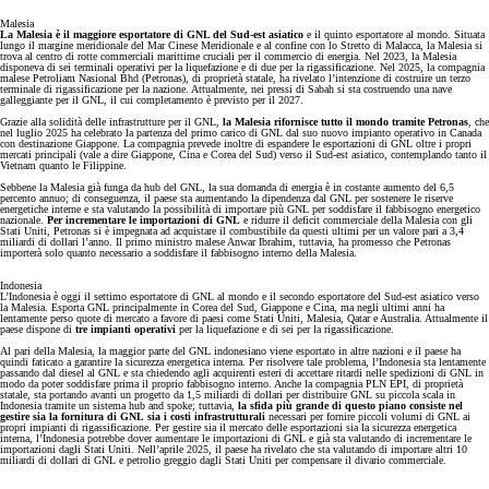
Malesia
La Malesia è il maggiore esportatore di GNL del Sud-est asiatico
e il quinto esportatore al mondo. Situata
lungo il margine meridionale del Mar Cinese Meridionale e al confine con lo Stretto di Malacca, la Malesia si
trova al centro di rotte commerciali marittime cruciali per il commercio di energia. Nel 2023, la Malesia
disponeva di sei terminali operativi per la liquefazione e di due per la rigassificazione. Nel 2025, la compagnia
malese Petroliam Nasional Bhd (Petronas), di proprietà statale, ha rivelato l’intenzione di costruire un terzo
terminale di rigassificazione per la nazione. Attualmente, nei pressi di Sabah si sta costruendo una nave
galleggiante per il GNL, il cui completamento è previsto per il 2027.
Grazie alla solidità delle infrastrutture per il GNL,
la Malesia rifornisce tutto il mondo tramite Petronas
, che
nel luglio 2025 ha celebrato la partenza del primo carico di GNL dal suo nuovo impianto operativo in Canada
con destinazione Giappone. La compagnia prevede inoltre di espandere le esportazioni di GNL oltre i propri
mercati principali (vale a dire Giappone, Cina e Corea del Sud) verso il Sud-est asiatico, contemplando tanto il
Vietnam quanto le Filippine.
Sebbene la Malesia già funga da hub del GNL, la sua domanda di energia è in costante aumento del 6,5
percento annuo; di conseguenza, il paese sta aumentando la dipendenza dal GNL per sostenere le riserve
energetiche interne e sta valutando la possibilità di importare più GNL per soddisfare il fabbisogno energetico
nazionale.
Per incrementare le importazioni di GNL
e ridurre il deficit commerciale della Malesia con gli
Stati Uniti, Petronas si è impegnata ad acquistare il combustibile da questi ultimi per un valore pari a 3,4
miliardi di dollari l’anno. Il primo ministro malese Anwar Ibrahim, tuttavia, ha promesso che Petronas
importerà solo quanto necessario a soddisfare il fabbisogno interno della Malesia.
Indonesia
L’Indonesia è oggi il settimo esportatore di GNL al mondo e il secondo esportatore del Sud-est asiatico verso
la Malesia. Esporta GNL principalmente in Corea del Sud, Giappone e Cina, ma negli ultimi anni ha
lentamente perso quote di mercato a favore di paesi come Stati Uniti, Malesia, Qatar e Australia. Attualmente il
paese dispone di
tre impianti operativi
per la liquefazione e di sei per la rigassificazione.
Al pari della Malesia, la maggior parte del GNL indonesiano viene esportato in altre nazioni e il paese ha
quindi faticato a garantire la sicurezza energetica interna. Per risolvere tale problema, l’Indonesia sta lentamente
passando dal diesel al GNL e sta chiedendo agli acquirenti esteri di accettare ritardi nelle spedizioni di GNL in
modo da poter soddisfare prima il proprio fabbisogno interno. Anche la compagnia PLN EPI, di proprietà
statale, sta portando avanti un progetto da 1,5 miliardi di dollari per distribuire GNL su piccola scala in
Indonesia tramite un sistema hub and spoke; tuttavia,
la sfida più grande di questo piano consiste nel
gestire sia la fornitura di GNL
sia i costi infrastrutturali
necessari per fornire piccoli volumi di GNL ai
propri impianti di rigassificazione. Per gestire sia il mercato delle esportazioni sia la sicurezza energetica
interna, l’Indonesia potrebbe dover aumentare le importazioni di GNL e già sta valutando di incrementare le
importazioni dagli Stati Uniti. Nell’aprile 2025, il paese ha rivelato che sta valutando di importare altri 10
miliardi di dollari di GNL e petrolio greggio dagli Stati Uniti per compensare il divario commerciale.