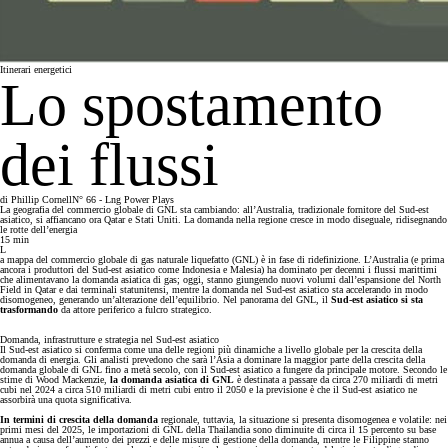
Itinerari energetici
Lo spostamento
dei flussi
di
Phillip Cornell
N° 66 - Lng Power Plays
La geografia del commercio globale di GNL sta cambiando: all’Australia, tradizionale fornitore del Sud-est
asiatico, si affiancano ora Qatar e Stati Uniti. La domanda nella regione cresce in modo diseguale, ridisegnando
le rotte dell’energia
15
min
L
a mappa del commercio globale di gas naturale liquefatto (GNL) è in fase di ridefinizione. L’Australia (e prima
ancora i produttori del Sud-est asiatico come Indonesia e Malesia) ha dominato per decenni i flussi marittimi
che alimentavano la domanda asiatica di gas; oggi, stanno giungendo nuovi volumi dall’espansione del North
Field in Qatar e dai terminali statunitensi, mentre la domanda nel Sud-est asiatico sta accelerando in modo
disomogeneo, generando un’alterazione dell’equilibrio. Nel panorama del GNL, il
Sud-est asiatico si sta
trasformando
da attore periferico a fulcro strategico.
Domanda, infrastrutture e strategia nel Sud-est asiatico
Il Sud-est asiatico si conferma come una delle regioni più dinamiche a livello globale per la crescita della
domanda di energia. Gli analisti prevedono che sarà l’Asia a dominare la maggior parte della crescita della
domanda globale di GNL fino a metà secolo, con il Sud-est asiatico a fungere da principale motore. Secondo le
stime di Wood Mackenzie,
la domanda asiatica di GNL
è destinata a passare da circa 270 miliardi di metri
cubi nel 2024 a circa 510 miliardi di metri cubi entro il 2050 e la previsione è che il Sud-est asiatico ne
assorbirà una quota significativa.
In termini di crescita della domanda
regionale, tuttavia, la situazione si presenta disomogenea e volatile: nei
primi mesi del 2025, le importazioni di GNL della Thailandia sono diminuite di circa il 15 percento su base
annua a causa dell’aumento dei prezzi e delle misure di gestione della domanda, mentre le Filippine stanno