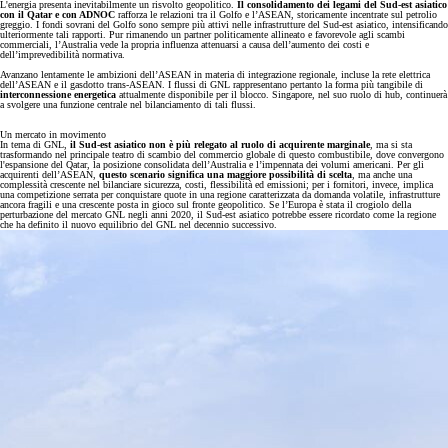
L'energia presenta inevitabilmente un risvolto geopolitico.
Il consolidamento dei legami del Sud-est asiatico
con il Qatar e con ADNOC
rafforza le relazioni tra il Golfo e l’ASEAN, storicamente incentrate sul petrolio
greggio. I fondi sovrani del Golfo sono sempre più attivi nelle infrastrutture del Sud-est asiatico, intensificando
ulteriormente tali rapporti. Pur rimanendo un partner politicamente allineato e favorevole agli scambi
commerciali, l’Australia vede la propria influenza attenuarsi a causa dell’aumento dei costi e
dell’imprevedibilità normativa.
Avanzano lentamente le ambizioni dell’ASEAN in materia di integrazione regionale, incluse la rete elettrica
dell’ASEAN e il gasdotto trans-ASEAN. I flussi di GNL rappresentano pertanto la forma più tangibile di
interconnessione energetica
attualmente disponibile per il blocco. Singapore, nel suo ruolo di hub, continuerà
a svolgere una funzione centrale nel bilanciamento di tali flussi.
Un mercato in movimento
In tema di GNL,
il Sud-est asiatico non è più relegato al ruolo di acquirente marginale
, ma si sta
trasformando nel principale teatro di scambio del commercio globale di questo combustibile, dove convergono
l'espansione del Qatar, la posizione consolidata dell’Australia e l’impennata dei volumi americani. Per gli
acquirenti dell’ASEAN,
questo scenario significa una maggiore possibilità di scelta
, ma anche una
complessità crescente nel bilanciare sicurezza, costi, flessibilità ed emissioni; per i fornitori, invece, implica
una competizione serrata per conquistare quote in una regione caratterizzata da domanda volatile, infrastrutture
ancora fragili e una crescente posta in gioco sul fronte geopolitico. Se l’Europa è stata il crogiolo della
perturbazione del mercato GNL negli anni 2020, il Sud-est asiatico potrebbe essere ricordato come la regione
che ha definito il nuovo equilibrio del GNL nel decennio successivo.