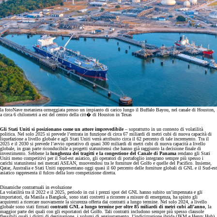
la foto
Nave metaniera ormeggiata presso un impianto di carico lungo il Buffalo Bayou, nel canale di Houston,
a circa 6 chilometri a est del centro della citt� di Houston in Texas
Gli Stati Uniti si posizionano come un attore imprevedibile
– soprattutto in un contesto di volatilità
politica. Nel solo 2025 si prevede l’entrata in funzione di circa 67 miliardi di metri cubi di nuova capacità di
liquefazione a livello globale e agli Stati Uniti verrà attribuito circa il 62 percento di tale incremento. Tra il
2025 e il 2030 si prevede l’avvio operativo di quasi 300 miliardi di metri cubi di nuova capacità a livello
globale, in gran parte riconducibile a progetti statunitensi che hanno già raggiunto la decisione finale di
investimento. Sebbene la
lunghezza dei tragitti e la congestione del Canale di Panama
rendano gli Stati
Uniti meno competitivi per il Sud-est asiatico, gli operatori di portafoglio integrano sempre più spesso i
carichi statunitensi nei mercati ASEAN, muovendosi tra le forniture del Golfo e quelle del Pacifico. Insieme,
Qatar, Australia e Stati Uniti rappresentano oggi quasi il 60 percento delle forniture globali di GNL e il Sud-est
asiatico rappresenta il fulcro della loro competizione diretta.
Dinamiche contrattuali in evoluzione
La volatilità tra il 2022 e il 2025, periodo in cui i prezzi spot del GNL hanno subito un’impennata e gli
importatori, da Manila a Bangkok, sono stati costretti a ricorrere a misure di emergenza, ha spinto gli
acquirenti a ricercare nuovamente la sicurezza offerta dai contratti a lungo termine. Nel solo 2024, a livello
globale sono stati firmati
contratti GNL a lungo termine per oltre 85 miliardi di metri cubi all’anno
, la
maggior parte dei quali con gli esportatori del Golfo. Tali contratti includono sempre più spesso clausole
flessibili quali i diritti di destinazione, i volumi di aggiustamento, l’indicizzazione ibrida (JKM e Henry Hub)