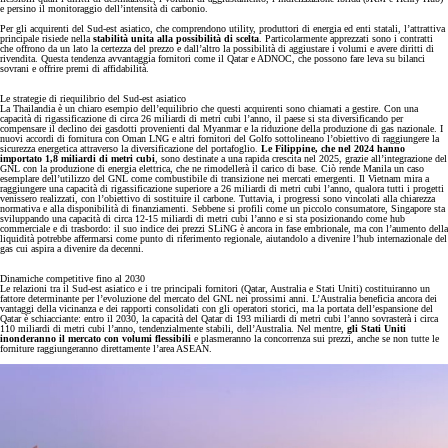
e persino il monitoraggio dell’intensità di carbonio.
Per gli acquirenti del Sud-est asiatico, che comprendono utility, produttori di energia ed enti statali, l’attrattiva
principale risiede nella
stabilità unita alla possibilità di scelta
. Particolarmente apprezzati sono i contratti
che offrono da un lato la certezza del prezzo e dall’altro la possibilità di aggiustare i volumi e avere diritti di
rivendita. Questa tendenza avvantaggia fornitori come il Qatar e ADNOC, che possono fare leva su bilanci
sovrani e offrire premi di affidabilità.
Le strategie di riequilibrio del Sud-est asiatico
La Thailandia è un chiaro esempio dell’equilibrio che questi acquirenti sono chiamati a gestire. Con una
capacità di rigassificazione di circa 26 miliardi di metri cubi l’anno, il paese si sta diversificando per
compensare il declino dei gasdotti provenienti dal Myanmar e la riduzione della produzione di gas nazionale. I
nuovi accordi di fornitura con Oman LNG e altri fornitori del Golfo sottolineano l’obiettivo di raggiungere la
sicurezza energetica attraverso la diversificazione del portafoglio.
Le Filippine, che nel 2024 hanno
importato 1,8 miliardi di metri cubi
, sono destinate a una rapida crescita nel 2025, grazie all’integrazione del
GNL con la produzione di energia elettrica, che ne rimodellerà il carico di base. Ciò rende Manila un caso
esemplare dell’utilizzo del GNL come combustibile di transizione nei mercati emergenti. Il Vietnam mira a
raggiungere una capacità di rigassificazione superiore a 26 miliardi di metri cubi l’anno, qualora tutti i progetti
venissero realizzati, con l’obiettivo di sostituire il carbone. Tuttavia, i progressi sono vincolati alla chiarezza
normativa e alla disponibilità di finanziamenti. Sebbene si profili come un piccolo consumatore, Singapore sta
sviluppando una capacità di circa 12-15 miliardi di metri cubi l’anno e si sta posizionando come hub
commerciale e di trasbordo: il suo indice dei prezzi SLiNG è ancora in fase embrionale, ma con l’aumento della
liquidità potrebbe affermarsi come punto di riferimento regionale, aiutandolo a divenire l’hub internazionale del
gas cui aspira a divenire da decenni.
Dinamiche competitive fino al 2030
Le relazioni tra il Sud-est asiatico e i tre principali fornitori (Qatar, Australia e Stati Uniti) costituiranno un
fattore determinante per l’evoluzione del mercato del GNL nei prossimi anni. L’Australia beneficia ancora dei
vantaggi della vicinanza e dei rapporti consolidati con gli operatori storici, ma la portata dell’espansione del
Qatar è schiacciante: entro il 2030, la capacità del Qatar di 193 miliardi di metri cubi l’anno sovrasterà i circa
110 miliardi di metri cubi l’anno, tendenzialmente stabili, dell’Australia. Nel mentre,
gli Stati Uniti
inonderanno il mercato con volumi flessibili
e plasmeranno la concorrenza sui prezzi, anche se non tutte le
forniture raggiungeranno direttamente l’area ASEAN.