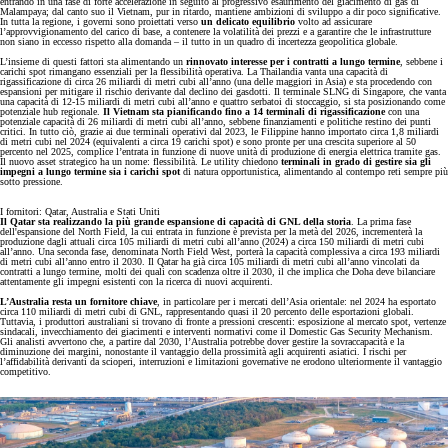
entrando in una fase di forte accelerazione in seguito al progressivo esaurimento del giacimento di gas di
Malampaya; dal canto suo il Vietnam, pur in ritardo, mantiene ambizioni di sviluppo a dir poco significative.
In tutta la regione, i governi sono proiettati verso
un delicato equilibrio
volto ad assicurare
l’approvvigionamento del carico di base, a contenere la volatilità dei prezzi e a garantire che le infrastrutture
non siano in eccesso rispetto alla domanda – il tutto in un quadro di incertezza geopolitica globale.
L’insieme di questi fattori sta alimentando un
rinnovato interesse per i contratti a lungo termine
, sebbene i
carichi spot rimangano essenziali per la flessibilità operativa. La Thailandia vanta una capacità di
rigassificazione di circa 26 miliardi di metri cubi all’anno (una delle maggiori in Asia) e sta procedendo con
espansioni per mitigare il rischio derivante dal declino dei gasdotti. Il terminale SLNG di Singapore, che vanta
una capacità di 12-15 miliardi di metri cubi all’anno e quattro serbatoi di stoccaggio, si sta posizionando come
potenziale hub regionale.
Il Vietnam sta pianificando fino a 14 terminali di rigassificazione
con una
potenziale capacità di 26 miliardi di metri cubi all’anno, sebbene finanziamenti e politiche restino dei punti
critici. In tutto ciò, grazie ai due terminali operativi dal 2023, le Filippine hanno importato circa 1,8 miliardi
di metri cubi nel 2024 (equivalenti a circa 19 carichi spot) e sono pronte per una crescita superiore al 50
percento nel 2025, complice l’entrata in funzione di nuove unità di produzione di energia elettrica tramite gas.
Il nuovo asset strategico ha un nome: flessibilità. Le utility chiedono
terminali in grado di gestire sia gli
impegni a lungo termine sia i carichi spot
di natura opportunistica, alimentando al contempo reti sempre più
sotto pressione.
I fornitori: Qatar, Australia e Stati Uniti
Il Qatar sta realizzando la più grande espansione di capacità di GNL della storia
. La prima fase
dell'espansione del North Field, la cui entrata in funzione è prevista per la metà del 2026, incrementerà la
produzione dagli attuali circa 105 miliardi di metri cubi all’anno (2024) a circa 150 miliardi di metri cubi
all’anno. Una seconda fase, denominata North Field West, porterà la capacità complessiva a circa 193 miliardi
di metri cubi all’anno entro il 2030. Il Qatar ha già circa 105 miliardi di metri cubi all’anno vincolati da
contratti a lungo termine, molti dei quali con scadenza oltre il 2030, il che implica che Doha deve bilanciare
attentamente gli impegni esistenti con la ricerca di nuovi acquirenti.
L’Australia resta un fornitore chiave
, in particolare per i mercati dell’Asia orientale: nel 2024 ha esportato
circa 110 miliardi di metri cubi di GNL, rappresentando quasi il 20 percento delle esportazioni globali.
Tuttavia, i produttori australiani si trovano di fronte a pressioni crescenti: esposizione al mercato spot, vertenze
sindacali, invecchiamento dei giacimenti e interventi normativi come il Domestic Gas Security Mechanism.
Gli analisti avvertono che, a partire dal 2030, l’Australia potrebbe dover gestire la sovraccapacità e la
diminuzione dei margini, nonostante il vantaggio della prossimità agli acquirenti asiatici. I rischi per
l’affidabilità derivanti da scioperi, interruzioni e limitazioni governative ne erodono ulteriormente il vantaggio
competitivo.