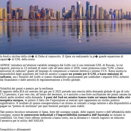
la foto
Lo skyline della citt� di Doha al crepuscolo. Il Qatar sta realizzando la pi� grande espansione di
capacit� di GNL della storia
ADNOC introduce un’ulteriore variabile strategica dal Golfo con il suo terminale GNL di Ruwais, la cui
capacità, prevista in 13 miliardi di metri cubi all’anno entro il 2028, viene promossa come “GNL a basse
emissioni di carbonio” grazie all’impiego di compressori a trazione elettrica e sistemi CCS. Resta incerta la
disponibilità degli acquirenti del Sud-est asiatico a pagare
un premio per il GNL a basse emissioni di
carbonio
, ma i fornitori del Golfo si stanno chiaramente posizionando per soddisfare i requisiti ESG richiesti
dai finanziatori e dalle autorità di regolamentazione a livello globale.
Volatilità dei prezzi e premio per la resilienza
Il rapporto della IEA sul mercato del gas per il 2025 prevede una crescita della domanda globale di gas di solo
l’1,3 percento; è pur vero che, all’inizio del decennio, si è assistito a una forte oscillazione dei prezzi causata da
shock anche modesti sulla domanda.
I paesi del Sud-est asiatico hanno tratto un’amara lezione dalla crisi
energetica europea
, in primis il fatto che l’esposizione ai mercati spot rappresenta un rischio politico
significativo. Il risultato di questa consapevolezza è un ritorno ai contratti a lungo termine e alla disponibilità a
pagare un “premio di resilienza” per quei fornitori percepiti come stabili.
Tale premio favorisce nettamente il Qatar, forte del sostegno statale, delle ingenti riserve e dell’affidabilità delle
consegne, mentre
le controversie industriali e l’imprevedibilità normativa dell’Australia
ne minano la
credibilità. Gli Stati Uniti offrono molecole a basso costo, ma la distanza e i vincoli logistici ne riducono
l’attrattiva per le utility dell’ASEAN.
Geopolitica e allineamenti