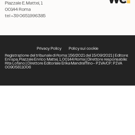
Piazzale E. Mattei, 1
00144 Roma
tel +39 0651996385
Privacy Policy
Policy sui cookie
Registrazione del tribunale di Roma: 156/2021 del 15/09/2021 | Editore:
Eni spa, Piazzale Enrico Mattei, 1, 00144 Roma | Direttore responsabile:
Rita Lofano | Direttore Editoriale Erika Mandraffino– P.IVA/CF: P.IVA
00905811006