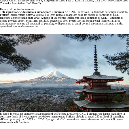
Corpus Christi Midscale Treni 8 e 9, Plaquemines LNG Fase 2, Louisiana LNG, CP2 LNG, Rio Grande LNG
Treno 4 e Port Arthur LNG Fase 2).
Un mercato in trasformazione
Tale espansione è destinata a rimodellare il mercato del GNL
. In passato, la domanda ha sempre assorbito
l’offerta incrementale; tuttavia, questa, è di gran lunga la maggiore delle tre ondate di fornitura di GNL
registrate a partire dagli anni 2000. A meno di un enorme incremento della domanda di GNL, l’aggiunta di
offerta prevista entro i primi anni del 2030 suggerisce che i prezzi spot in Europa e nel Nord-est asiatico
diminuiranno, mentre gli operatori di portafoglio disporranno di ampi volumi da commercializzare tramite
operazioni spot e a breve termine.
la foto
È in corso un aumento senza precedenti dell’offerta globale di GNL. I progetti che hanno raggiunto la
decisione finale di investimento potrebbero incrementare l’offerta globale di quasi 230 milioni di tonnellate
all’anno (mmtpa) tra il 2025 e il 2030. I progetti di GNL statunitensi costituiscono oltre la metà di questa
attesa ondata di fornitura.