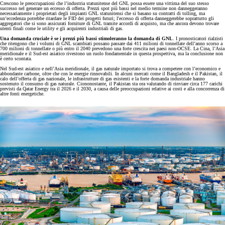
Crescono le preoccupazioni che l’industria statunitense del GNL possa essere una vittima del suo stesso
successo nel generare un eccesso di offerta. Prezzi spot più bassi nel medio termine non danneggeranno
necessariamente i proprietari degli impianti GNL statunitensi che si basano su contratti di tolling, ma
un’eccedenza potrebbe ritardare le FID dei progetti futuri; l'eccesso di offerta danneggerebbe soprattutto gli
aggregatori che si sono assicurati forniture di GNL tramite accordi di acquisto, ma che ancora devono trovare
utenti finali come le utility e gli acquirenti industriali di gas.
Una domanda cruciale è se i prezzi più bassi stimoleranno la domanda di GNL
. I pronosticatori rialzisti
che ritengono che i volumi di GNL scambiati possano passare dai 411 milioni di tonnellate dell’anno scorso a
700 milioni di tonnellate o più entro il 2040 prevedono una forte crescita nei paesi non-OCSE. La Cina, l’Asia
meridionale e il Sud-est asiatico rivestono un ruolo fondamentale in questa prospettiva, ma la conclusione non
è certo scontata.
Nel Sud-est asiatico e nell’Asia meridionale, il gas naturale importato si trova a competere con l’economico e
abbondante carbone, oltre che con le energie rinnovabili. In alcuni mercati come il Bangladesh e il Pakistan, il
calo dell’offerta di gas nazionale, le infrastrutture di gas esistenti e la forte domanda industriale hanno
sostenuto il consumo di gas naturale. Ciononostante, il Pakistan sta ora valutando di rinviare circa 177 carichi
previsti da Qatar Energy tra il 2026 e il 2030, a causa delle preoccupazioni relative ai costi e alla concorrenza di
altre fonti energetiche.