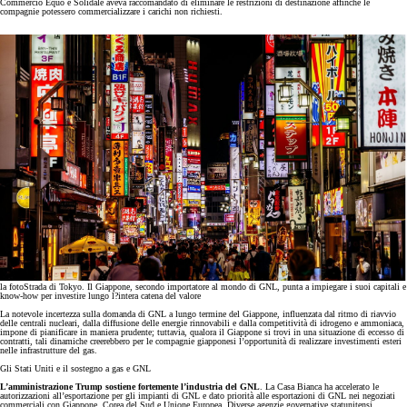
Commercio Equo e Solidale aveva raccomandato di eliminare le restrizioni di destinazione affinché le
compagnie potessero commercializzare i carichi non richiesti.
la foto
Strada di Tokyo. Il Giappone, secondo importatore al mondo di GNL, punta a impiegare i suoi capitali e
know-how per investire lungo l?intera catena del valore
La notevole incertezza sulla domanda di GNL a lungo termine del Giappone, influenzata dal ritmo di riavvio
delle centrali nucleari, dalla diffusione delle energie rinnovabili e dalla competitività di idrogeno e ammoniaca,
impone di pianificare in maniera prudente; tuttavia, qualora il Giappone si trovi in una situazione di eccesso di
contratti, tali dinamiche creerebbero per le compagnie giapponesi l’opportunità di realizzare investimenti esteri
nelle infrastrutture del gas.
Gli Stati Uniti e il sostegno a gas e GNL
L’amministrazione Trump sostiene fortemente l’industria del GNL
. La Casa Bianca ha accelerato le
autorizzazioni all’esportazione per gli impianti di GNL e dato priorità alle esportazioni di GNL nei negoziati
commerciali con Giappone, Corea del Sud e Unione Europea. Diverse agenzie governative statunitensi