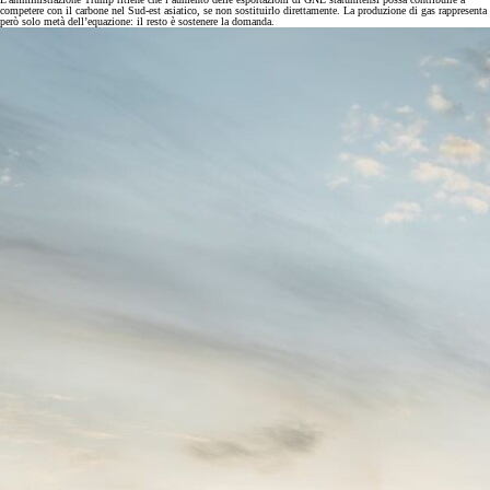
competere con il carbone nel Sud-est asiatico, se non sostituirlo direttamente. La produzione di gas rappresenta
però solo metà dell’equazione: il resto è sostenere la domanda.