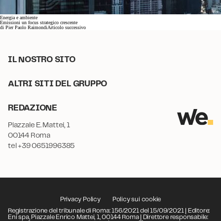
Energia e ambiente
Emissioni un focus strategico crescente
di
Pier Paolo Raimondi
Articolo successivo
IL NOSTRO SITO
ALTRI SITI DEL GRUPPO
REDAZIONE
Piazzale E. Mattei, 1
00144 Roma
tel +39 0651996385
Privacy Policy
Policy sui cookie
Registrazione del tribunale di Roma: 156/2021 del 15/09/2021 | Editore:
Eni spa, Piazzale Enrico Mattei, 1, 00144 Roma | Direttore responsabile: