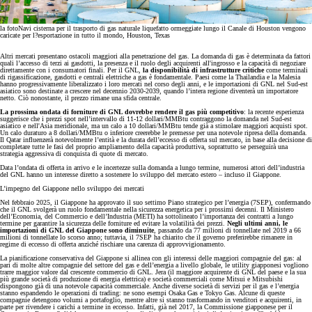
la foto
Navi cisterna per il trasporto di gas naturale liquefatto ormeggiate lungo il Canale di Houston vengono
caricate per l?esportazione in tutto il mondo, Houston, Texas
Altri mercati presentano ostacoli maggiori alla penetrazione del gas. La domanda di gas è determinata da fattori
quali l’accesso di terzi ai gasdotti, la presenza e il ruolo degli acquirenti all'ingrosso e la capacità di negoziare
direttamente con i consumatori finali. Per il GNL,
la disponibilità di infrastrutture critiche
come terminali
di rigassificazione, gasdotti e centrali elettriche a gas è fondamentale. Paesi come la Thailandia e la Malesia
hanno progressivamente liberalizzato i loro mercati nel corso degli anni, e le importazioni di GNL nel Sud-est
asiatico sono destinate a crescere nel decennio 2030-2039, quando l’intera regione diventerà un importatore
netto. Ciò nonostante, il prezzo rimane una sfida centrale.
La prossima ondata di forniture di GNL dovrebbe rendere il gas più competitivo
: la recente esperienza
suggerisce che i prezzi spot nell’intervallo di 11-12 dollari/MMBtu contraggono la domanda nel Sud-est
asiatico e nell'Asia meridionale, ma un calo a 10 dollari/MMBtu tende già a stimolare maggiori acquisti spot.
Un calo duraturo a 8 dollari/MMBtu o inferiore creerebbe le premesse per una notevole ripresa della domanda.
Il Qatar influenzerà notevolmente l’entità e la durata dell’eccesso di offerta sul mercato, in base alla decisione di
completare tutte le fasi del proprio ampliamento della capacità produttiva, soprattutto se perseguirà una
strategia aggressiva di conquista di quote di mercato.
Data l’ondata di offerta in arrivo e le incertezze sulla domanda a lungo termine, numerosi attori dell’industria
del GNL hanno un interesse diretto a sostenere lo sviluppo del mercato estero – incluso il Giappone.
L’impegno del Giappone nello sviluppo dei mercati
Nel febbraio 2025, il Giappone ha approvato il suo settimo Piano strategico per l’energia (7SEP), confermando
che il GNL svolgerà un ruolo fondamentale nella sicurezza energetica per i prossimi decenni. Il Ministero
dell’Economia, del Commercio e dell’Industria (METI) ha sottolineato l’importanza dei contratti a lungo
termine per garantire la sicurezza delle forniture ed evitare la volatilità dei prezzi.
Negli ultimi anni, le
importazioni di GNL del Giappone sono diminuite
, passando da 77 milioni di tonnellate nel 2019 a 66
milioni di tonnellate lo scorso anno; tuttavia, il 7SEP ha chiarito che il governo preferirebbe rimanere in
regime di eccesso di offerta anziché rischiare una carenza di approvvigionamento.
La pianificazione conservativa del Giappone si allinea con gli interessi delle maggiori compagnie del gas: al
pari di molte altre compagnie del settore del gas e dell’energia a livello globale, le utility giapponesi vogliono
trarre maggior valore dal crescente commercio di GNL. Jera (il maggiore acquirente di GNL del paese e la sua
più grande società di produzione di energia elettrica) e società commerciali come Mitsui e Mitsubishi
dispongono già di una notevole capacità commerciale. Anche diverse società di servizi per il gas e l’energia
stanno espandendo le operazioni di trading: ne sono esempi Osaka Gas e Tokyo Gas. Alcune di queste
compagnie detengono volumi a portafoglio, mentre altre si stanno trasformando in venditori e acquirenti, in
parte per rivendere i carichi a termine in eccesso. Infatti, già nel 2017, la Commissione giapponese per il