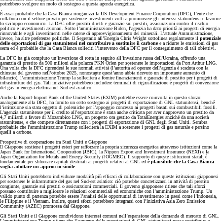
potrebbero svolgere un ruolo di sostegno a questa agenda energetica.
È assai probabile che la Casa Bianca riorganizzi la US Development Finance Corporation (DFC), l’ente che
collabora con il settore privato per sostenere investimenti volti a promuovere gli interessi statunitensi e favorire
lo sviluppo economico. La DFC offre prestiti diretti e garanzie sui prestiti, assicurazioni contro il rischio
politico e investimenti azionari. Sotto l’amministrazione Biden, l'agenzia ha dato priorità ai progetti di energia
rinnovabile e agli investimenti nelle catene di approvvigionamento dei minerali. L’attuale Amministrazione,
invece, ha altre preferenze politiche. Il Segretario all’Energia Chris Wright sottolinea regolarmente il
potenziale
delle esportazioni di gas statunitensi nel contribuire a sostituire il carbone
e a ridurre le emissioni di gas
serra ed è probabile che la Casa Bianca solleciti l’intervento della DFC per il conseguimento di tali obiettivi.
La DFC ha già compiuto un’inversione di rotta in seguito all’invasione russa dell'Ucraina, offrendo una
garanzia di prestito da 500 milioni alla polacca PKN Orlen per sostenere le importazioni da Port Arthur LNG.
Una volta che la DFC riprenderà le sue normali attività (l’autorità ad operare dell’agenzia è scaduta con la
chiusura del governo nell’ottobre 2025, nonostante quest’anno abbia ricevuto un importante aumento di
bilancio), l’amministrazione Trump la solleciterà a fornire finanziamenti e garanzie di prestito per i progetti di
infrastrutture del gas. Tali iniziative potrebbero includere terminali di rigassificazione e progetti di conversione
del gas in energia elettrica nel Sud-est asiatico.
Anche la Export-Import Bank of the United States (EXIM) potrebbe essere coinvolta in questo sforzo:
analogamente alla DFC, ha fornito un certo sostegno ai progetti di esportazione di GNL statunitensi, benché
l’istituzione sia stata oggetto di polemiche per l’appoggio concesso ai progetti basati sui combustibili fossili.
L’agenzia statunitense per il credito all’esportazione è stata anche criticata per aver riapprovato un prestito da
4,7 miliardi a favore di Mozambico LNG, un progetto ora gestito da TotalEnergies anziché da una società
statunitense, e che compete direttamente con i progetti di esportazione di GNL degli Stati Uniti. Sembra
probabile che l'amministrazione Trump solleciterà la EXIM a sostenere i progetti di gas naturale e persino
quelli a carbone.
Prospettive di cooperazione tra Stati Uniti e Giappone
Il Giappone sostiene i progetti esteri per rafforzare la propria sicurezza energetica attraverso istituzioni come la
Japan Bank for International Cooperation (JBIC), la Nippon Export and Investment Insurance (NEXI) e la
Japan Organization for Metals and Energy Security (JOGMEC). Il supporto di queste istituzioni statali è
fondamentale per sbloccare capitali destinati ai progetti relativi al GNL ed
è plausibile che la Casa Bianca
voglia adottare un approccio simile
.
Gli Stati Uniti potrebbero individuare modalità più efficaci di collaborazione con queste istituzioni giapponesi
per sostenere le infrastrutture del gas nel Sud-est asiatico: ciò potrebbe concretizzarsi in attività di prestito
congiunte, garanzie sui prestiti o assicurazioni commerciali. Il governo giapponese ritiene che tali sforzi
possano contribuire a migliorare le relazioni commerciali ed economiche con l’amministrazione Trump. Un
valido punto di partenza potrebbe essere l’analisi delle opportunità di investimento in paesi come l’Indonesia,
le Filippine e il Vietnam. Inoltre, questi sforzi potrebbero integrarsi con l’iniziativa Asia Zero Emission
Community (AZEC) promossa dal Giappone.
Gli Stati Uniti e il Giappone condividono interessi comuni nell’espansione della domanda di mercato di GNL.
L’amministrazione Trump ritiene che l’aumento delle esportazioni di GNL statunitensi possa contribuire a