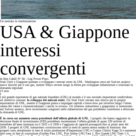
Un mercato in trasformazione
USA & Giappone
interessi
convergenti
di
Ben Cahill
N° 66 - Lng Power Plays
Stati Uniti e Giappone puntano a sviluppare i mercati esteri di GNL. Washington cerca nel Sud-est asiatico
nuovi sbocchi per il suo gas, mentre Tokyo investe lungo la filiera per sviluppare infrastrutture e stimolare la
domanda regionale
13
min
I
l più grande esportatore di gas naturale liquefatto (GNL) al mondo e il suo secondo importatore condividono
un obiettivo comune:
lo sviluppo dei mercati esteri
. Gli Stati Uniti cercano uno sbocco per le proprie
esportazioni di GNL, mentre il Giappone punta a impiegare capitali e know-how per investire lungo l’intera
catena del valore e commercializzare i carichi in eccesso. Gli interessi statunitensi e giapponesi si intersecano
nel Sud-est asiatico, dove investimenti congiunti nelle infrastrutture del gas potrebbero contribuire a sbloccare
la domanda di GNL.
È in corso un aumento senza precedenti dell’offerta globale di GNL
. I progetti che hanno raggiunto la
decisione finale di investimento (FID) potrebbero incrementare l’offerta globale di quasi 230 milioni di
tonnellate all’anno (mmtpa) tra il 2025 e il 2030 e l’aggiunta di capacità proseguirà fino ai primi anni del
2030. I progetti di GNL statunitensi costituiscono oltre la metà di questa attesa ondata di fornitura: due
progetti sono attualmente in fase di inizio produzione (Plaquemines LNG e Corpus Christi Stage 3) e numerosi
altri sono in fase di costruzione (Golden Pass LNG, Port Arthur LNG Fase 1, Rio Grande LNG Treni 1-3,