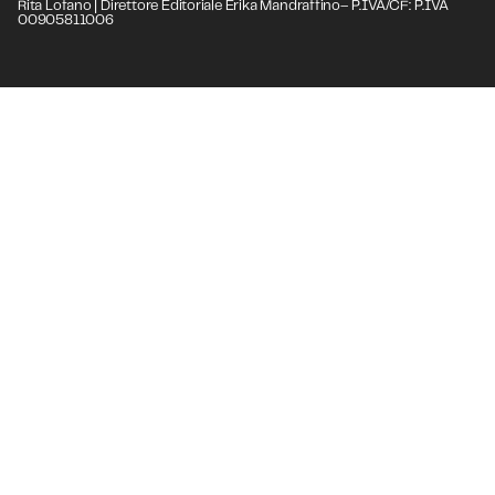
Rita Lofano | Direttore Editoriale Erika Mandraffino– P.IVA/CF: P.IVA
00905811006