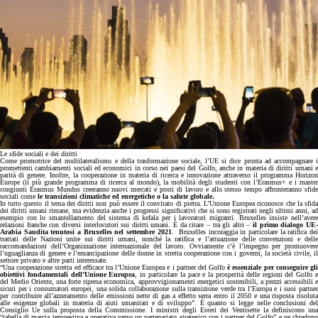
Le sfide sociali e dei diritti
Come promotrice del multilateralismo e della trasformazione sociale, l’UE si dice pronta ad accompagnare i
promettenti cambiamenti sociali ed economici in corso nei paesi del Golfo, anche in materia di diritti umani e
parità di genere. Inoltre, la cooperazione in materia di ricerca e innovazione attraverso il programma Horizon
Europe (il più grande programma di ricerca al mondo), la mobilità degli studenti con l’Erasmus+ e i master
congiunti Erasmus Mundus creeranno nuovi mercati e posti di lavoro e allo stesso tempo affronteranno sfide
sociali come
le transizioni climatiche ed energetiche o la salute globale.
In tutto questo il tema dei diritti non può essere il convitato di pietra. L’Unione Europea riconosce che la sfida
dei diritti umani rimane, ma evidenzia anche i progressi significativi che si sono registrati negli ultimi anni, ad
esempio con lo smantellamento del sistema di kefala per i lavoratori migranti. Bruxelles insiste nell’avere
relazioni franche con diversi interlocutori sui diritti umani. È da citare – tra gli altri –
il primo dialogo UE
Arabia Saudita tenutosi a Bruxelles nel settembre 2021
. Bruxelles incoraggia in particolare la ratifica de
trattati delle Nazioni unite sui diritti umani, nonché la ratifica e l’attuazione delle convenzioni e delle
raccomandazioni dell’Organizzazione internazionale del lavoro. Ovviamente c’è l’impegno per promuovere
l’uguaglianza di genere e l’emancipazione delle donne in stretta cooperazione con i governi, la società civile, il
settore privato e altre parti interessate.
“Una cooperazione stretta ed efficace tra l’Unione Europea e i partner del Golfo
è essenziale per conseguire gl
obiettivi fondamentali dell’Unione Europea
, in particolare la pace e la prosperità delle regioni del Golfo 
del Medio Oriente, una forte ripresa economica, approvvigionamenti energetici sostenibili, a prezzi accessibili e
sicuri per i consumatori europei, una solida collaborazione sulla transizione verde tra l’Europa e i suoi partner
per contribuire all’azzeramento delle emissioni nette di gas a effetto serra entro il 2050 e una risposta risoluta
alle esigenze globali in materia di aiuti umanitari e di sviluppo”. È quanto si legge nelle conclusioni del
Consiglio Ue sulla proposta della Commissione. I ministri degli Esteri dei Ventisette la definiscono una
“tabella di marcia tempestiva e operativa verso un partenariato strategico con i partner del Golfo” e ne chiedono