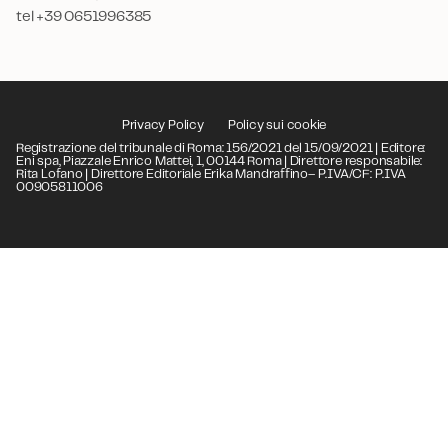
tel +39 0651996385
Privacy Policy
Policy sui cookie
Registrazione del tribunale di Roma: 156/2021 del 15/09/2021 | Editore:
Eni spa, Piazzale Enrico Mattei, 1, 00144 Roma | Direttore responsabile:
Rita Lofano | Direttore Editoriale Erika Mandraffino– P.IVA/CF: P.IVA
00905811006