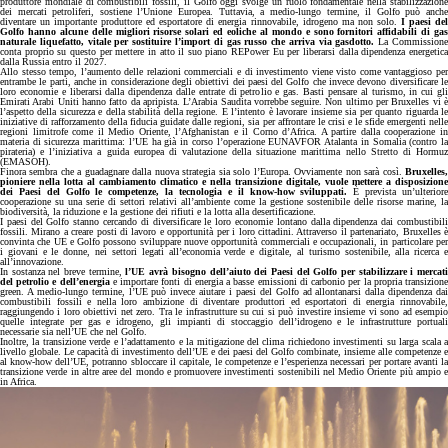
produttore mondiale di combustibili fossili, il Golfo oggi svolge un ruolo fondamentale nella stabilizzazione
dei mercati petroliferi, sostiene l’Unione Europea. Tuttavia, a medio-lungo termine, il Golfo può anche
diventare un importante produttore ed esportatore di energia rinnovabile, idrogeno ma non solo.
I paesi de
Golfo hanno alcune delle migliori risorse solari ed eoliche al mondo e sono fornitori affidabili di gas
naturale liquefatto, vitale per sostituire l’import di gas russo che arriva via gasdotto.
La Commission
conta proprio su questo per mettere in atto il suo piano REPower Eu per liberarsi dalla dipendenza energetica
dalla Russia entro il 2027.
Allo stesso tempo, l’aumento delle relazioni commerciali e di investimento viene visto come vantaggioso per
entrambe le parti, anche in considerazione degli obiettivi dei paesi del Golfo che invece devono diversificare le
loro economie e liberarsi dalla dipendenza dalle entrate di petrolio e gas. Basti pensare al turismo, in cui gli
Emirati Arabi Uniti hanno fatto da apripista. L’Arabia Saudita vorrebbe seguire. Non ultimo per Bruxelles vi è
l’aspetto della sicurezza e della stabilità della regione. E l’intento è lavorare insieme sia per quanto riguarda le
iniziative di rafforzamento della fiducia guidate dalle regioni, sia per affrontare le crisi e le sfide emergenti nelle
regioni limitrofe come il Medio Oriente, l’Afghanistan e il Corno d’Africa. A partire dalla cooperazione in
materia di sicurezza marittima: l’UE ha già in corso l’operazione EUNAVFOR Atalanta in Somalia (contro la
pirateria) e l’iniziativa a guida europea di valutazione della situazione marittima nello Stretto di Hormuz
(EMASOH).
Finora sembra che a guadagnare dalla nuova strategia sia solo l’Europa. Ovviamente non sarà così.
Bruxelles
pioniere nella lotta al cambiamento climatico e nella transizione digitale, vuole mettere a disposizione
dei Paesi del Golfo le competenze, la tecnologia e il know-how sviluppati.
È prevista un’ulterior
cooperazione su una serie di settori relativi all’ambiente come la gestione sostenibile delle risorse marine, la
biodiversità, la riduzione e la gestione dei rifiuti e la lotta alla desertificazione.
I paesi del Golfo stanno cercando di diversificare le loro economie lontano dalla dipendenza dai combustibili
fossili. Mirano a creare posti di lavoro e opportunità per i loro cittadini. Attraverso il partenariato, Bruxelles è
convinta che UE e Golfo possono sviluppare nuove opportunità commerciali e occupazionali, in particolare per
i giovani e le donne, nei settori legati all’economia verde e digitale, al turismo sostenibile, alla ricerca e
all’innovazione.
In sostanza nel breve termine,
l’UE avrà bisogno dell’aiuto dei Paesi del Golfo per stabilizzare i mercati
del petrolio e dell’energia
e importare fonti di energia a basse emissioni di carbonio per la propria transizion
green. A medio-lungo termine, l’UE può invece aiutare i paesi del Golfo ad allontanarsi dalla dipendenza dai
combustibili fossili e nella loro ambizione di diventare produttori ed esportatori di energia rinnovabile,
raggiungendo i loro obiettivi net zero. Tra le infrastrutture su cui si può investire insieme vi sono ad esempio
quelle integrate per gas e idrogeno, gli impianti di stoccaggio dell’idrogeno e le infrastrutture portuali
necessarie sia nell’UE che nel Golfo.
Inoltre, la transizione verde e l’adattamento e la mitigazione del clima richiedono investimenti su larga scala a
livello globale. Le capacità di investimento dell’UE e dei paesi del Golfo combinate, insieme alle competenze e
al know-how dell’UE, potranno sbloccare il capitale, le competenze e l’esperienza necessari per portare avanti la
transizione verde in altre aree del mondo e promuovere investimenti sostenibili nel Medio Oriente più ampio e
in Africa.