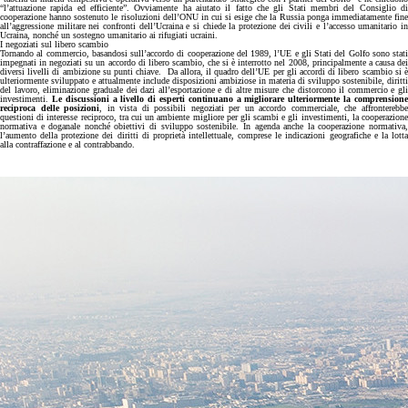
“l’attuazione rapida ed efficiente”. Ovviamente ha aiutato il fatto che gli Stati membri del Consiglio di
cooperazione hanno sostenuto le risoluzioni dell’ONU in cui si esige che la Russia ponga immediatamente fine
all’aggressione militare nei confronti dell’Ucraina e si chiede la protezione dei civili e l’accesso umanitario in
Ucraina, nonché un sostegno umanitario ai rifugiati ucraini.
I negoziati sul libero scambio
Tornando al commercio, basandosi sull’accordo di cooperazione del 1989, l’UE e gli Stati del Golfo sono stati
impegnati in negoziati su un accordo di libero scambio, che si è interrotto nel 2008, principalmente a causa dei
diversi livelli di ambizione su punti chiave. Da allora, il quadro dell’UE per gli accordi di libero scambio si è
ulteriormente sviluppato e attualmente include disposizioni ambiziose in materia di sviluppo sostenibile, diritti
del lavoro, eliminazione graduale dei dazi all’esportazione e di altre misure che distorcono il commercio e gli
investimenti.
Le discussioni a livello di esperti continuano a migliorare ulteriormente la comprensione
reciproca delle posizioni
, in vista di possibili negoziati per un accordo commerciale, che affronterebb
questioni di interesse reciproco, tra cui un ambiente migliore per gli scambi e gli investimenti, la cooperazione
normativa e doganale nonché obiettivi di sviluppo sostenibile. In agenda anche la cooperazione normativa,
l’aumento della protezione dei diritti di proprietà intellettuale, comprese le indicazioni geografiche e la lotta
alla contraffazione e al contrabbando.