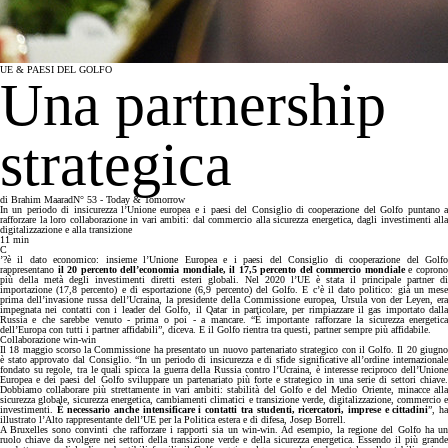
UE & PAESI DEL GOLFO
Una partnership
strategica
di
Brahim Maarad
N° 53 - Today & Tomorrow
In un periodo di insicurezza l’Unione europea e i paesi del Consiglio di cooperazione del Golfo puntano a
rafforzare la loro collaborazione in vari ambiti: dal commercio alla sicurezza energetica, dagli investimenti alla
digitalizzazione e alla transizione
11
min
C
’?è il dato economico: insieme l’Unione Europea e i paesi del Consiglio di cooperazione del Golfo
rappresentano
il 20 percento dell’economia mondiale, il 17,5 percento del commercio mondiale
e copron
più della metà degli investimenti diretti esteri globali. Nel 2020 l’UE è stata il principale partner di
importazione (17,8 percento) e di esportazione (6,9 percento) del Golfo. E c’è il dato politico: già un mese
prima dell’invasione russa dell’Ucraina, la presidente della Commissione europea, Ursula von der Leyen, era
impegnata nei contatti con i leader del Golfo, il Qatar in particolare, per rimpiazzare il gas importato dalla
Russia e che sarebbe venuto - prima o poi - a mancare. “È importante rafforzare la sicurezza energetica
dell’Europa con tutti i partner affidabili”, diceva. E il Golfo rientra tra questi, partner sempre più affidabile.
Collaborazione win-win
Il 18 maggio scorso la Commissione ha presentato un nuovo partenariato strategico con il Golfo. Il 20 giugno
è stato approvato dal Consiglio. “In un periodo di insicurezza e di sfide significative all’ordine internazionale
fondato su regole, tra le quali spicca la guerra della Russia contro l’Ucraina, è interesse reciproco dell’Unione
Europea e dei paesi del Golfo sviluppare un partenariato più forte e strategico in una serie di settori chiave.
Dobbiamo collaborare più strettamente in vari ambiti: stabilità del Golfo e del Medio Oriente, minacce alla
sicurezza globale, sicurezza energetica, cambiamenti climatici e transizione verde, digitalizzazione, commercio e
investimenti.
È necessario anche intensificare i contatti tra studenti, ricercatori, imprese e cittadini
”, h
illustrato l’Alto rappresentante dell’UE per la Politica estera e di difesa, Josep Borrell.
A Bruxelles sono convinti che rafforzare i rapporti sia un win-win. Ad esempio, la regione del Golfo ha un
ruolo chiave da svolgere nei settori della transizione verde e della sicurezza energetica. Essendo il più grande