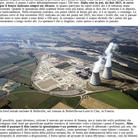
poi, invece, il prezzo è salito abbondantemente sopra i 100 euro.
Dalla crisi in poi, da fine 2021, le curve
per il futuro indicano sempre un ribasso
, in quanto partivano da valori molto alti e le riduzioni erano
scontate. Quando le quotazioni delle scadenze future sono più basse, allora si dice che il mercato è in deporto,
o backwardation. Nella situazione contraria, con prezzi riferiti al futuro più alti, si è in riporto, o contango. Le
ultime curve di fine novembre 2022 indicano un calo dei prezzi nel 2025, ma verso i livelli che, con il passare
dei mesi si sono alzati e sono fermi a 100 euro. In sostanza i mercati ci stanno dicendo che i prezzi del gas
rimarranno a lungo molto alti. La speranza è che si sbaglino, come spesso è accaduto in passato.
la foto
Centrale nucleare di Belleville, nel comune di Belleville-sur-Loire le Cher, in Francia.
È possibile, quasi doveroso, criticare il mercato per eccesso di finanza, ma si tratta dei soliti problemi che
vengono tirati fuori per giustificare qualche tentativo di intervento volto a limitare i prezzi d’imperio.
Altre
volte il puntare il dito contro la speculazione è un pretesto
per evitare di affrontare i problemi più seri, che
sono sempre quelli dei fondamentali, quelli semplici, come aumentare l’offerta e come ridurre i consumi. In
questo paradosso è finita molta della politica europea che, di fronte alla drammaticità della crisi e con pochi
strumenti di intervento a disposizione, è finita spesso ad accusare di scarsa efficienza i mercati, così da liberarsi