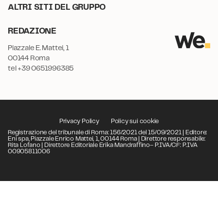
ALTRI SITI DEL GRUPPO
REDAZIONE
Piazzale E. Mattei, 1
00144 Roma
tel +39 0651996385
Privacy Policy
Policy sui cookie
Registrazione del tribunale di Roma: 156/2021 del 15/09/2021 | Editore:
Eni spa, Piazzale Enrico Mattei, 1, 00144 Roma | Direttore responsabile:
Rita Lofano | Direttore Editoriale Erika Mandraffino– P.IVA/CF: P.IVA
00905811006