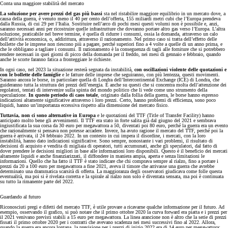
Conta una maggiore stabilità del mercato
La soluzione per avere prezzi del gas più bassi
sta nel ristabilire maggiore equilibrio in un mercato dove, a
causa della guerra, è venuto meno il 40 per cento dell’offerta, 155 miliardi metri cubi che l’Europa prendeva
dalla Russia, di cui 29 per l’Italia. Sostituire nell’arco di pochi mesi questi volumi non è possibile e, anzi,
saranno necessari anni per ricostruire quelle infrastrutture che dovranno portare altro gas verso l’Europa. L’altra
soluzione, praticabile nel breve termine, è quella di ridurre i consumi, ossia la domanda, attraverso un calo
dell’attività economica, o, addirittura, attraverso il razionamento. Nel primo caso si tratta dell’effetto delle
bollette che le imprese non riescono più a pagare, perché superiori fino a 4 volte a quelle di un anno prima, e
che le obbligano a tagliare i consumi. Il razionamento è la conseguenza di tagli alle forniture che si potrebbero
rendere necessari in quei giorni di picco della domanda per il freddo, nei mesi di gennaio e febbraio, quando
anche le scorte faranno fatica a fronteggiare le richieste.
In ogni caso, nel 2023 la situazione resterà segnata da instabilità,
con oscillazioni violente delle quotazioni e
con le bollette delle famiglie
e le fatture delle imprese che seguiranno, con più lentezza, questi movimenti.
Saranno ancora le borse, in particolare quella di Londra dell’Intercontinental Exchange (ICE) di Londra, che
guideranno tutta la struttura dei prezzi dell’energia. È anche su questi che si concentra molta dell’attenzione dei
regolatori, tentati di intervenire sulla spinta del mondo politico che li vede come uno strumento della
speculazione.
In questo periodo di caos totale
, originato dalla follia della guerra, le borse hanno espresso
indicazioni altamente significative attraverso i loro prezzi. Certo, hanno problemi di efficienza, sono poco
liquidi, hanno un’importanza eccessiva rispetto alla dimensione del mercato fisico.
Tuttavia, non ci sono alternative in Europa
e le quotazioni del TTF (Title of Transfer Facility) hanno
anticipato molto bene gli avvenimenti. Il TTF era stato in forte salita già dal giugno del 2021 e sembrava
ingiustificata la sua corsa da 30 euro per megawattora a 50, diventati poi 80 euro, perché la guerra era un evento
che razionalmente si pensava non potesse accadere. Invece, ha avuto ragione il mercato del TTF, perché poi la
guerra è arrivata, il 24 febbraio 2022. In un contesto in cui impera il disordine, i mercati, con la loro
instabilità, hanno dato indicazioni significative. Sono sempre, nonostante i vari problemi, il risultato di
decisioni di acquisto e vendita di migliaia di operatori, tutti accumunati, anche gli speculatori, dal fatto di
dover prendere le decisioni migliori in base alle informazioni loro disponibili. Questo è il beneficio dei mercati
altamente liquidi e anche finanziarizzati, il diffondere in maniera ampia, aperta e senza limitazioni le
informazioni. Quello che ha fatto il TTF è stato indicare che chi comprava sempre al rialzo, fino a portare i
prezzi da 20 a 100 euro per megawattora a fine 2021, aveva il timore che arrivasse una guerra che avrebbe
determinato una drammatica scarsità di offerta. La maggioranza degli osservatori giudicava come folle questa
eventualità, ma poi si è rivelata corretta e la spirale al rialzo non solo è diventata sensata, ma poi è continuata
su tutto la rimanente parte del 2022.
Guardando al futuro
Riconosciuti pregi e difetti del mercato TTF, è utile provare a ricavarne qualche informazione per il futuro. Ad
esempio, osservando il grafico, si può notare che il primo ottobre 2020 la curva forward era piatta e i prezzi per
il 2021 venivano previsti stabili a 15 euro per megawattora. La linea arancione non è altro che la serie di prezzi
fissati il primo ottobre 2020 per i contratti che avevano scadenza nei mesi successivi fino al 2022. Allora,
quando la guerra era ancora lontana, la previsione per i prezzi di inizio 2022 era di 14 euro per megawattora;