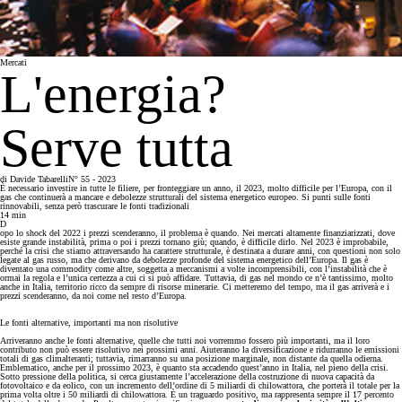
Mercati
L'energia?
Serve tutta
di
Davide Tabarelli
N° 55 - 2023
È necessario investire in tutte le filiere, per fronteggiare un anno, il 2023, molto difficile per l’Europa, con il
gas che continuerà a mancare e debolezze strutturali del sistema energetico europeo. Si punti sulle fonti
rinnovabili, senza però trascurare le fonti tradizionali
14
min
D
opo lo shock del 2022 i prezzi scenderanno, il problema è quando. Nei mercati altamente finanziarizzati, dove
esiste grande instabilità, prima o poi i prezzi tornano giù; quando, è difficile dirlo. Nel 2023 è improbabile,
perché la crisi che stiamo attraversando ha carattere strutturale, è destinata a durare anni, con questioni non solo
legate al gas russo, ma che derivano da debolezze profonde del sistema energetico dell’Europa. Il gas è
diventato una commodity come altre, soggetta a meccanismi a volte incomprensibili, con l’instabilità che è
ormai la regola e l’unica certezza a cui ci si può affidare. Tuttavia, di gas nel mondo ce n’è tantissimo, molto
anche in Italia, territorio ricco da sempre di risorse minerarie. Ci metteremo del tempo, ma il gas arriverà e i
prezzi scenderanno, da noi come nel resto d’Europa.
Le fonti alternative, importanti ma non risolutive
Arriveranno anche le fonti alternative, quelle che tutti noi vorremmo fossero più importanti, ma il loro
contributo non può essere risolutivo nei prossimi anni. Aiuteranno la diversificazione e ridurranno le emissioni
totali di gas climalteranti; tuttavia, rimarranno su una posizione marginale, non distante da quella odierna.
Emblematico, anche per il prossimo 2023, è quanto sta accadendo quest’anno in Italia, nel pieno della crisi.
Sotto pressione della politica, si cerca giustamente l’accelerazione della costruzione di nuova capacità da
fotovoltaico e da eolico, con un incremento dell’ordine di 5 miliardi di chilowattora, che porterà il totale per la
prima volta oltre i 50 miliardi di chilowattora. È un traguardo positivo, ma rappresenta sempre il 17 percento