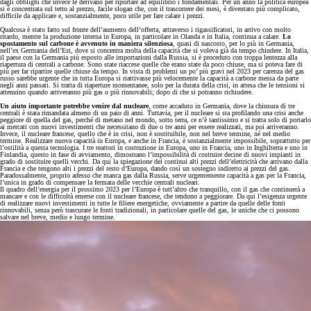
dagli obblighi che invece le derivano per riportare ad equilibrio i fondamentali. Per un anno la politica europea
si è concentrata sul tetto al prezzo, facile slogan che, con il trascorrere dei mesi, è diventato più complicato,
difficile da applicare e, sostanzialmente, poco utile per fare calare i prezzi.
Qualcosa è stato fatto sul fronte dell’aumento dell’offerta, attraverso i rigassificatori, in arrivo con molto
ritardo, mentre la produzione interna in Europa, in particolare in Olanda e in Italia, continua a calare.
Lo
spostamento sul carbone è avvenuto in maniera silenziosa
, quasi di nascosto, per lo più in Germania,
nell’ex Germania dell’Est, dove si concentra molta della capacità che si voleva già da tempo chiudere. In Italia,
il paese con la Germania più esposto alle importazioni dalla Russia, si è proceduto con troppa lentezza alla
riapertura di centrali a carbone. Sono state riaccese quelle che erano state da poco chiuse, ma si poteva fare di
più per far ripartire quelle chiuse da tempo. In vista di problemi un po’ più gravi nel 2023 per carenza del gas
russo sarebbe urgente che in tutta Europa si riattivasse più velocemente la capacità a carbone messa da parte
negli anni passati. Si tratta di riaperture momentanee, solo per la durata della crisi, in attesa che le tensioni si
attenuino quando arriveranno più gas o più rinnovabili; dopo di che si potranno richiudere.
Un aiuto importante potrebbe venire dal nucleare
, come accaduto in Germania, dove la chiusura di tre
centrali è stata rimandata almeno di un paio di anni. Tuttavia, per il nucleare si sta profilando una crisi anche
peggiore di quella del gas, perché di metano nel mondo, sotto terra, ce n’è tantissimo e si tratta solo di portarlo
ai mercati con nuovi investimenti che necessitano di due o tre anni per essere realizzati, ma poi arriveranno.
Invece, il nucleare francese, quello che è in crisi, non è sostituibile, non nel breve termine, né nel medio
termine. Realizzare nuova capacità in Europa, e anche in Francia, è sostanzialmente impossibile, soprattutto per
l’ostilità a questa tecnologia. I tre reattori in costruzione in Europa, uno in Francia, uno in Inghilterra e uno in
Finlandia, questo in fase di avviamento, dimostrano l’impossibilità di costruire decine di nuovi impianti in
grado di sostituire quelli vecchi. Da qui la spiegazione dei continui alti prezzi dell’elettricità che arrivano dalla
Francia e che tengono alti i prezzi del resto d’Europa, dando così un sostegno indiretto ai prezzi del gas.
Paradossalmente, proprio adesso che manca gas dalla Russia, serve urgentemente capacità a gas per la Francia,
l’unica in grado di compensare la fermata delle vecchie centrali nucleari.
Il quadro dell’energia per il prossimo 2023 per l’Europa è tutt’altro che tranquillo, con il gas che continuerà a
mancare e con le difficoltà emerse con il nucleare francese, che tendono a peggiorare. Da qui l’esigenza urgente
di realizzare nuovi investimenti in tutte le filiere energetiche, ovviamente a partire da quelle delle fonti
rinnovabili, senza però trascurare le fonti tradizionali, in particolare quelle del gas, le uniche che ci possono
salvare nel breve, medio e lungo termine.