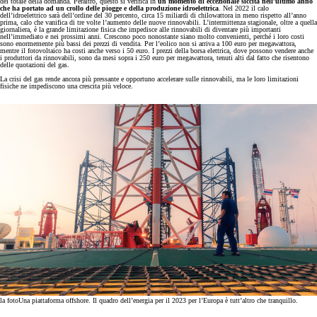
del totale della domanda. Peraltro, questo si verifica in
un momento di eccezionale siccità nell’ultimo anno
che ha portato ad un crollo delle piogge e della produzione idroelettrica
. Nel 2022 il calo
dell’idroelettrico sarà dell’ordine del 30 percento, circa 15 miliardi di chilowattora in meno rispetto all’anno
prima, calo che vanifica di tre volte l’aumento delle nuove rinnovabili. L’intermittenza stagionale, oltre a quella
giornaliera, è la grande limitazione fisica che impedisce alle rinnovabili di diventare più importanti
nell’immediato e nei prossimi anni. Crescono poco nonostante siano molto convenienti, perché i loro costi
sono enormemente più bassi dei prezzi di vendita. Per l’eolico non si arriva a 100 euro per megawattora,
mentre il fotovoltaico ha costi anche verso i 50 euro. I prezzi della borsa elettrica, dove possono vendere anche
i produttori da rinnovabili, sono da mesi sopra i 250 euro per megawattora, tenuti alti dal fatto che risentono
delle quotazioni del gas.
La crisi del gas rende ancora più pressante e opportuno accelerare sulle rinnovabili, ma le loro limitazioni
fisiche ne impediscono una crescita più veloce.
la foto
Una piattaforma offshore. Il quadro dell’energia per il 2023 per l’Europa è tutt’altro che tranquillo.