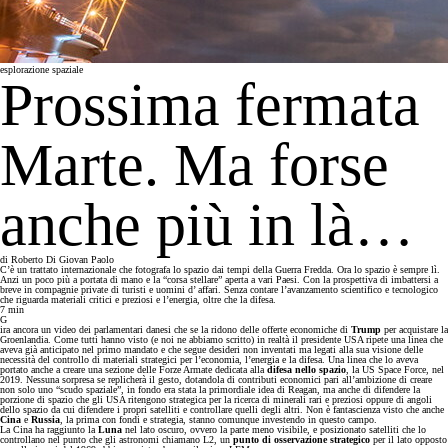
esplorazione spaziale
Prossima fermata
Marte. Ma forse
anche più in là…
di
Roberto Di Giovan Paolo
C’è un trattato internazionale che fotografa lo spazio dai tempi della Guerra Fredda. Ora lo spazio è sempre lì.
Anzi un poco più a portata di mano e la “corsa stellare” aperta a vari Paesi. Con la prospettiva di imbattersi a
breve in compagnie private di turisti e uomini d’ affari. Senza contare l’avanzamento scientifico e tecnologico
che riguarda materiali critici e preziosi e l’energia, oltre che la difesa.
7
min
G
ira ancora un video dei parlamentari danesi che se la ridono delle offerte economiche di
Trump
per acquistare la
Groenlandia. Come tutti hanno visto (e noi ne abbiamo scritto) in realtà il presidente USA ripete una linea che
aveva già anticipato nel primo mandato e che segue desideri non inventati ma legati alla sua visione delle
necessità del controllo di materiali strategici per l’economia, l’energia e la difesa. Una linea che lo aveva
portato anche a creare una sezione delle Forze Armate dedicata alla
difesa nello spazio
, la US Space Force, nel
2019. Nessuna sorpresa se replicherà il gesto, dotandola di contributi economici pari all’ambizione di creare
non solo uno “scudo spaziale”, in fondo era stata la primordiale idea di Reagan, ma anche di difendere la
porzione di spazio che gli USA ritengono strategica per la ricerca di minerali rari e preziosi oppure di angoli
dello spazio da cui difendere i propri satelliti e controllare quelli degli altri. Non è fantascienza visto che anche
Cina
e
Russia
, la prima con fondi e strategia, stanno comunque investendo in questo campo.
La Cina ha raggiunto la
Luna
nel lato oscuro, ovvero la parte meno visibile, e posizionato satelliti che lo
controllano nel punto che gli astronomi chiamano L2, un
punto di
osservazione strategico
per il lato opposto