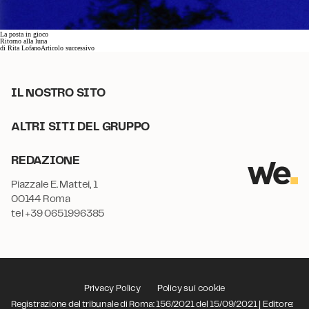
La posta in gioco
Ritorno alla luna
di
Rita Lofano
Articolo successivo
IL NOSTRO SITO
ALTRI SITI DEL GRUPPO
REDAZIONE
Piazzale E. Mattei, 1
00144 Roma
tel +39 0651996385
Privacy Policy
Policy sui cookie
Registrazione del tribunale di Roma: 156/2021 del 15/09/2021 | Editore: