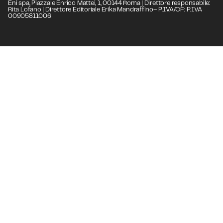
Eni spa, Piazzale Enrico Mattei, 1, 00144 Roma | Direttore responsabile:
Rita Lofano | Direttore Editoriale Erika Mandraffino– P.IVA/CF: P.IVA
00905811006