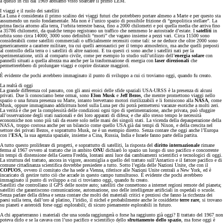
a quello in cui dal 1969 abbiamo visto sbarcare il primo LEM.
I viaggi e il ruolo dei satelliti
La Luna è considerata il primo scalino dei viaggi futuri che potrebbero portare almeno a Marte e per questo sta
assumendo un ruolo fondamentale. Ma non è l’unico spazio di possibile frizione di “geopolitica stellare”. La
prima fascia attorno alla terra, l’orbita terrestre bassa, fino a 2000 chilometri e poi quella media che arriva fino
a 35786 chilometri, da qualche tempo registrano un traffico che nemmeno le autostrade d’estate. I
satelliti
in
orbita sono circa 14000; 3000 sono definibili “morti” che vagano insieme a pezzi vari. Circa 11500 sono
considerabili come satelliti commerciali o ufficialmente recensiti come tali: se ne deduce che oltre 2000 sono
genericamente a carattere militare, tra cui quelli aeronautici per il tempo atmosferico, ma anche quelli preposti
al controllo della terra o i satelliti di altre nazioni. E tra questi ci sono anche i satelliti nati per la
sperimentazione, utili al comparto civile, come per esempio lo studio sull’utilizzo dell’
energia solare
con
pannelli situati a quella altezza ma anche per la trasformazione di energia con
laser direzionali
che
permetterebbero di prolungare viaggi e coprire distanze maggiori.
È evidente che pochi avrebbero immaginato il punto di sviluppo a cui ci troviamo oggi, quando fu creato.
La realtà di oggi
La grande differenza col passato, con gli anni eroici delle sfide spaziali USA-URSS è la presenza di alcuni
privati. Due li conosciamo bene ormai, sono
Elon Musk
e
Jeff Bezos
, che mentre promettono viaggi nello
spazio o una futura presenza su Marte, intanto brevettano motori riutilizzabili e li forniscono alla
NASA
, come
Musk, oppure immaginano addirittura hotel sulla Luna per chi potrà permettersi vacanze esotiche a molti zeri.
La verità è che per la complessità delle condizioni ogni tipo di sperimentazione, anche privata, può sfuggire
all’osservazione degli stati nazionali e dei loro apparati di difesa; e che allo stesso tempo le necessità
economiche non sono più tali da essere solo nelle mani dei singoli stati. La vicenda della depauperazione della
NASA, troppo costosa anche per un bilancio come quello USA già dai tempi di Nixon, e della crescita nel
settore dei privati Bezos, e soprattutto Musk, ne è un esempio diretto. Senza contare che oggi anche l’Europa
con l’
ESA
, la sua agenzia spaziale, insieme a Cina, Russia, India e Israele fanno parte della partita.
A tutto questo proliferare di progetti, e soprattutto di satelliti, la risposta del
diritto internazionale
rimane
ferma al 1967 ovvero al trattato che in ambito
ONU
dichiarò lo spazio un luogo di uso pacifico e concorrente
in tempi di distensione della Guerra Fredda, lontani anni luce dai cambiamenti scientifici e tecnologici di oggi.
La struttura del trattato, ancora in vigore, assomiglia a quello del trattato sull’Antartico e il fattore pacifico e di
comune cittadinanza scientifica dovrebbe presiedere a tutto. Sotto l’egida delle Nazioni Unite, che con il
COPUOS
, ovvero il comitato che ha sede a Vienna, riferisce alle Nazioni Unite centrali a New York, ed è
incaricato di gestire tutto ciò che accade in questo campo tumultuoso. È evidente che pochi avrebbero
immaginato il punto di sviluppo a cui ci troviamo oggi, quando fu creato.
Satelliti che controllano il GPS delle nostre auto; satelliti che connettono a internet regioni remote del pianeta;
satelliti che garantiscono comunicazione, automazione, uso delle intelligenze artificiali in ospedali o scuole.
Senza parlare della difesa e senza contare che molti dei materiali critici e preziosi che fanno la ricchezza dei
paesi sulla terra, dall’oro al platino, l’iridio, il nichel e probabilmente anche le cosiddette
terre rare
, si trovano
su pianeti e asteroidi forse oggi esplorabili; di sicuro pienamente esplorabili in futuro.
A chi apparterranno i materiali che una sonda raggiungerà o forse ha raggiunto già oggi? Il trattato del 1967 non
poteva dirlo e se la cavava con l’uso pacifico e scientifico dello
sfruttamento dello spazio
, ma forse oggi è