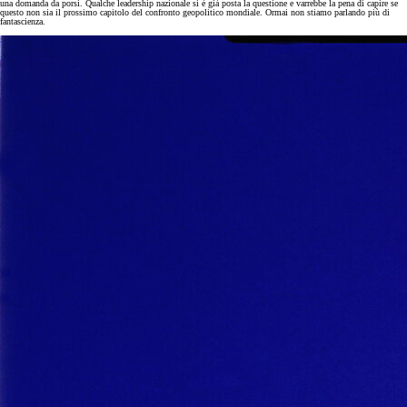
una domanda da porsi. Qualche leadership nazionale si è già posta la questione e varrebbe la pena di capire se
questo non sia il prossimo capitolo del confronto geopolitico mondiale. Ormai non stiamo parlando più di
fantascienza.