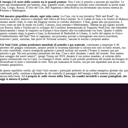
L’energia è il cuore dello scontro tra le grandi potenze
. Non è solo il petrolio a spostare gli equilibri. Le
terre rare (fondamentali per batterie, chip, pannelli solari, tecnologie militari) sono concentrate in poche mani:
Cina, Congo, Russia. Il litio del Cile, dell’Argentina e della Bolivia sta diventando una risorsa contesa da
Pechino e Washington.
Nel mosaico geopolitico attuale, ogni rotta conta
. La Cina, con la sua iniziativa "Belt and Road", ha
investito in porti, ferrovie e oleodotti dall’Africa all’Asia Centrale. Se il Canale di Suez e lo Stretto di Malacca
restano arterie vitali, lo stato del Dragone investe in corridoi alternativi. L’Iran, grazie alla sua posizione, è
visto come un hub di snodo tra Golfo, Caucaso, Asia centrale e Mediterraneo. Teheran ha già siglato accordi
con Russia, India e Turchia per lo sviluppo del Corridoio Internazionale di Trasporto Nord-Sud, che ridurrebbe
drasticamente i tempi di trasporto tra Europa e Asia rispetto alla via tradizionale via Suez. Quanto è stabile
questo scenario dopo la guerra a Gaza, la distruzione di Hezbollah in Libano, il crollo del regime in Siria e
l’indebolimento dell’Iran? Non lo sappiamo, ma possiamo provare a immaginare una nuova scacchiera,
muovere i pezzi, simulare, fare prove di 'fictional scenario', lanciare le notizie e proporre analisi.
Gli Stati Uniti, primo produttore mondiale di petrolio e gas naturale
, continuano a importare il 40
percento del greggio consumato, proprio perché la sicurezza nazionale si misura non solo in barili estratti, ma
in rotte controllate, riserve strategiche garantite e presidi militari nel mondo (“Siamo il numero uno per
petrolio e gas. Ma non possiamo permettere che Iran, Cina o altri chiudano i canali del mondo. Non saremo
mai ostaggio dei nostri nemici”, spiegò Trump nel 2019, durante il suo primo mandato, al culmine della
guerra commerciale con la Cina). La strategia è chiara: anche il più potente produttore del mondo ha bisogno di
diversificare le fonti e controllare le rotte. Non per mancanza di risorse, ma per non dipendere mai da un solo
scenario geopolitico.
In questo equilibrio sottile, gli Stati Uniti restano i principali architetti di un ordine energetico globale che, pur
cambiando pelle, continua a dipendere da chi controlla il passaggio dell’energia e delle materie prime, più
ancora della fonte. Ed
è proprio lì, nelle viscere della Terra, tra scambi invisibili e oceani pattugliati, che
oggi si misura il potere
.