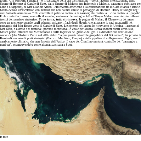
giorni. Chi controlla l’energia – o il passaggio della sua distribuzione – detta l’agenda internazionale, dallo
Stretto di Hormuz al Canale di Suez, dallo Stretto di Malacca (tra Indonesia e Malesia, passaggio obbligato per
Cina e Giappone), al Mar Glaciale Artico. L’intervento americano e la concertazione tra la Casa Bianca e Israele
hanno evitato un’escalation con Teheran che non ha mai chiuso il passaggio di Hormuz. Henry Kissinger negli
anni Settanta ammoniva: “Chi controlla il petrolio controlla le nazioni; chi controlla il cibo controlla i popoli”.
E chi controlla il mare, controlla il mondo, sosteneva l’ammiraglio Alfred Thayer Mahan, uno dei più influenti
teorici del pensiero strategico.
Tutto torna, tutto si rinnova
: le pagine di Mahan, il Clausewitz del mare,
sono un memento quando sugli schermi arrivano i flash degli Houthi che attaccano le navi mercantili nel
passaggio del Mar Rosso verso il Canale di Suez. L’elemento dell’acqua lo ritroviamo in Ucraina, l’accesso al
Mar Nero, a Odessa e ai terminali portuali meridionali è vitale per Mosca. Senza sbocchi sicuri verso sud,
Mosca perde influenza sul Mediterraneo e sulla logistica del grano e del gas. La dissoluzione dell’Unione
sovietica (che Vladimir Putin nel 2005 definì “la più grande catastrofe geopolitica del XX secolo”) ha privato la
Russia di una rete di porti strategici (Baltico, Mar Nero, Caspio) e delle pipeline di collegamento. Oggi, con il
cambiamento climatico che apre la rotta dell’Artico, il capo del Cremlino punta al controllo del “passaggio a
nord-est”, promuovendolo come alternativa sicura a Suez.
la foto