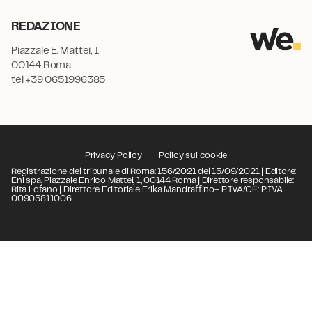
REDAZIONE
Piazzale E. Mattei, 1
00144 Roma
tel +39 0651996385
Privacy Policy
Policy sui cookie
Registrazione del tribunale di Roma: 156/2021 del 15/09/2021 | Editore:
Eni spa, Piazzale Enrico Mattei, 1, 00144 Roma | Direttore responsabile:
Rita Lofano | Direttore Editoriale Erika Mandraffino– P.IVA/CF: P.IVA
00905811006