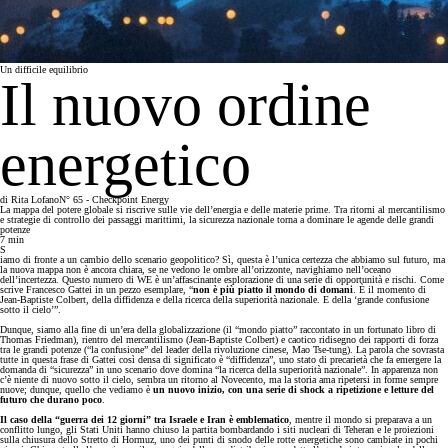
Un difficile equilibrio
Il nuovo ordine
energetico
di
Rita Lofano
N° 65 - Checkpoint Energy
La mappa del potere globale si riscrive sulle vie dell’energia e delle materie prime. Tra ritorni al mercantilismo
e strategie di controllo dei passaggi marittimi, la sicurezza nazionale torna a dominare le agende delle grandi
potenze
7
min
S
iamo di fronte a un cambio dello scenario geopolitico? Sì, questa è l’unica certezza che abbiamo sul futuro, ma
la nuova mappa non è ancora chiara, se ne vedono le ombre all’orizzonte, navighiamo nell’oceano
dell’incertezza. Questo numero di WE è un’affascinante esplorazione di una serie di opportunità e rischi. Come
scrive Francesco Gattei in un pezzo esemplare, “
non è più piatto il mondo di domani
. È il momento di
Jean-Baptiste Colbert, della diffidenza e della ricerca della superiorità nazionale. E della ‘grande confusione
sotto il cielo’”.
Dunque, siamo alla fine di un’era della globalizzazione (il “mondo piatto” raccontato in un fortunato libro di
Thomas Friedman), rientro del mercantilismo (Jean-Baptiste Colbert) e caotico ridisegno dei rapporti di forza
tra le grandi potenze (“la confusione” del leader della rivoluzione cinese, Mao Tse-tung). La parola che sovrasta
tutte in questa frase di Gattei così densa di significato è “diffidenza”, uno stato di precarietà che fa emergere la
domanda di “sicurezza” in uno scenario dove domina “la ricerca della superiorità nazionale”. In apparenza non
c’è niente di nuovo sotto il cielo, sembra un ritorno al Novecento, ma la storia ama ripetersi in forme sempre
nuove; dunque, quello che vediamo è
un nuovo inizio, con una serie di shock a ripetizione e letture del
futuro che durano poco
.
Il caso della “guerra dei 12 giorni” tra Israele e Iran è emblematico
, mentre il mondo si preparava a un
conflitto lungo, gli Stati Uniti hanno chiuso la partita bombardando i siti nucleari di Teheran e le proiezioni
sulla chiusura dello Stretto di Hormuz, uno dei punti di snodo delle rotte energetiche sono cambiate in pochi