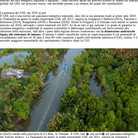
mercato nei mix energetici nazionali e regionali – trend favorito anche dal previsto eccesso di offerta sui mercati
globali del GNL nel prossimo futuro, che dovrebbe portare a un ribasso dei prezzi del combustibile.
La presenza del GNL dal 2010 in poi
Il GNL non è una novità nel panorama energetico regionale, dato che la sua presenza risale ai primi anni 2010:
la Thailandia ha aperto la strada importando GNL nel 2011, seguita da Singapore e Malesia (2013), Pakistan e
Indonesia (2014), Bangladesh (2018) e Myanmar (2020). Anche le Filippine e il Vietnam sono entrati in questo
mercato nel 2024, attivando i primi terminali nel 2023. Se da un lato il gas naturale è in grado di garantire la
sicurezza energetica e soddisfare in maniera sostenibile il fabbisogno contribuendo nel breve termine alla
riduzione delle emissioni, dall’altro i paesi della regione devono confrontarsi con
la dimensione ambientale
legata alle emissioni di metano
. Il metano è infatti classificato come un super-inquinante il cui potenziale di
riscaldamento nell’arco di 20 anni è oltre 80 volte superiore a quello dell’anidride carbonica (CO2); inoltre, è il
secondo maggiore responsabile del cambiamento climatico dopo la CO2.
la foto
Un canale nella provincia di Ca Mau, in Vietnam. Il GNL non � una novit� nel panorama energetico
del Sud-est asiatico. La Thailandia ha aperto la strada importando GNL nel 2011, seguita da Singapore e