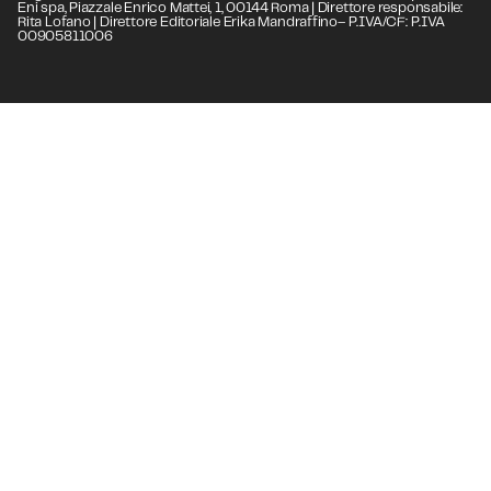
Eni spa, Piazzale Enrico Mattei, 1, 00144 Roma | Direttore responsabile:
Rita Lofano | Direttore Editoriale Erika Mandraffino– P.IVA/CF: P.IVA
00905811006