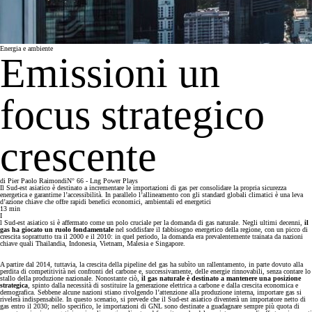
Energia e ambiente
Emissioni un
focus strategico
crescente
di
Pier Paolo Raimondi
N° 66 - Lng Power Plays
Il Sud-est asiatico è destinato a incrementare le importazioni di gas per consolidare la propria sicurezza
energetica e garantirne l’accessibilità. In parallelo l’allineamento con gli standard globali climatici è una leva
d’azione chiave che offre rapidi benefici economici, ambientali ed energetici
13
min
I
l Sud-est asiatico si è affermato come un polo cruciale per la domanda di gas naturale. Negli ultimi decenni,
il
gas ha giocato un ruolo fondamentale
nel soddisfare il fabbisogno energetico della regione, con un picco di
crescita soprattutto tra il 2000 e il 2010: in quel periodo, la domanda era prevalentemente trainata da nazioni
chiave quali Thailandia, Indonesia, Vietnam, Malesia e Singapore.
A partire dal 2014, tuttavia, la crescita della pipeline del gas ha subìto un rallentamento, in parte dovuto alla
perdita di competitività nei confronti del carbone e, successivamente, delle energie rinnovabili, senza contare lo
stallo della produzione nazionale. Nonostante ciò,
il gas naturale è destinato a mantenere una posizione
strategica
, spinto dalla necessità di sostituire la generazione elettrica a carbone e dalla crescita economica e
demografica. Sebbene alcune nazioni stiano rivolgendo l’attenzione alla produzione interna, importare gas si
rivelerà indispensabile. In questo scenario, si prevede che il Sud-est asiatico diventerà un importatore netto di
gas entro il 2030; nello specifico, le importazioni di GNL sono destinate a guadagnare sempre più quota di