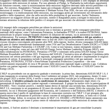
Singapore e Vietnam) hanno sottoscritto il Global Methane Pledge, formalizzando il loro impegno ad affrontare
la questione delle emissioni di metano. Pur non aderendo al Pledge, la Thailandia ha individuato opportunità
di riduzione concrete, come la minimizzazione delle emissioni fuggitive derivanti dalle attività petrolifere e di
gas. Per converso, Bangladesh e Vietnam hanno già sviluppato obiettivi quantificati di riduzione delle
emissioni di metano: il Vietnam ha presentato il Methane Action Plan 2030, che non solo promuove il
monitoraggio e la rendicontazione delle emissioni, ma incoraggia anche gli investimenti nel rilevamento delle
perdite e nelle riparazioni, oltre che nella raccolta della produzione di gas associato. Anche l’Indonesia
promuove un maggiore utilizzo del gas associato, mentre il Bangladesh punta a mitigare le emissioni di
metano attraverso la riduzione delle perdite e il recupero del gas associato che altrimenti verrebbe disperso.
Gli impegni delle compagnie petrolifere per ridurre le emissioni
L’impegno e gli sforzi per ridurre le emissioni non si limitano ai governi: molte compagnie petrolifere
nazionali della regione, come l’indonesiana Pertamina, la thailandese PTTEP e la malese PETRONAS, hanno
intensificato le proprie strategie fissando obiettivi di riduzione del metano, sia in autonomia sia tramite
collaborazioni. Per esempio,
PETRONAS è stata la prima compagnia petrolifera e del gas asiatica a
fissare un obiettivo zero emissioni nette
verso la fine del 2020 e ha successivamente articolato la propria
visione climatica coinvolgendo attivamente altre NOC della regione. Inoltre, diverse compagnie ASEAN fanno
già parte di charter internazionali fondamentali come l’Oil and Gas Decarbonization Charter (OGDC) e l’UNEP
Oil and Gas Methane Partnership 2.0 (OGMP 2.0). Come se non bastasse, stanno emergendo iniziative
regionali strategiche, come nel caso dell’ASEAN Energy Sector Methane Leadership Program (MLP), nato
dalla collaborazione tra PETRONAS, Pertamina e PTTEP e culminato nella prima ASEAN Energy Sector
Methane Roundtable nell’ottobre 2021. Promossa dall’ASEAN, l’iniziativa mira ad affrontare il problema delle
emissioni nel settore petrolifero e del gas regionale, spingendo gli attori ad adottare e implementare le migliori
pratiche di settore. Il programma include le principali compagnie petrolifere e del gas nazionali – tra cui
Pertamina, PETRONAS, PTTEP e PetroVietnam Exploration Production Corporation – che sono
collettivamente responsabili di circa il 90 percento delle emissioni regionali legate a petrolio e gas. Collabora
inoltre con partner regionali e internazionali come l’ASEAN Council on Petroleum e l’ASEAN Centre for
Energy (ACE).
L’MLP sta procedendo con un approccio graduale e strutturato: la prima fase, denominata ASEAN MLP 1.0, è
stata inaugurata in occasione della Energy Asia Conference nel giugno 2023; tale programma, durato 15 mesi
(da giugno 2023 a ottobre 2024), è servito a creare una piattaforma cruciale per la collaborazione, il dialogo e il
networking.
L’obiettivo primario era la condivisione di conoscenze
, l’allineamento degli sforzi e la
prevenzione di duplicazioni tra i partner regionali e internazionali. Il gruppo ha inoltre visto la partecipazione di
JOGMEC. Visti i risultati positivi, i membri hanno deciso di lanciare una seconda fase, denominata ASEAN
MLP 2.0, consistente in un programma di 18 mesi (da ottobre 2024 a marzo 2026) che coinvolge fino a 18
membri, tra cui il Ministero giapponese dell’Economia, del Commercio e dell’Industria (METI). L’obiettivo di
questa nuova fase è quello di capitalizzare la base di conoscenze costruita con l’MLP 1.0 per giungere alla
pianificazione e all’attuazione di politiche e azioni concrete di mitigazione del metano, in linea con il Global
Methane Pledge. Infine, in occasione del lancio di MLP 2.0, JOGMEC e PETRONAS hanno annunciato una
partnership strategica per creare il primo centro di valutazione tecnologica delle emissioni di metano della
regione.
In sintesi, il Sud-est asiatico è destinato a incrementare le importazioni di gas per consolidare la propria