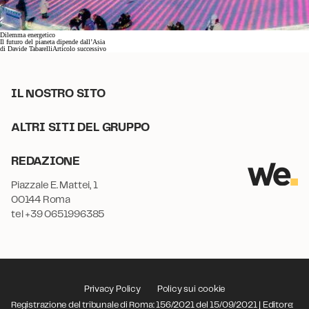
Dilemma energetico
Il futuro del pianeta dipende dall’Asia
di
Davide Tabarelli
Articolo successivo
IL NOSTRO SITO
ALTRI SITI DEL GRUPPO
REDAZIONE
Piazzale E. Mattei, 1
00144 Roma
tel +39 0651996385
Privacy Policy
Policy sui cookie
Registrazione del tribunale di Roma: 156/2021 del 15/09/2021 | Editore: