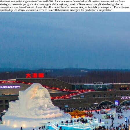
sicurezza energetica e garantirne l’accessibilità. Parallelamente, le emissioni di metano sono ormai un focus
strategico crescente per governi e compagnie della regione; questo allineamento con gli standard globali è
considerato una leva d’azione chiave che offre rapidi benefici economici, ambientali ed energetici. Per sostenere
questo duplice sforzo, è essenziale che vi sia collaborazione sinergica tra produttori e importatori.