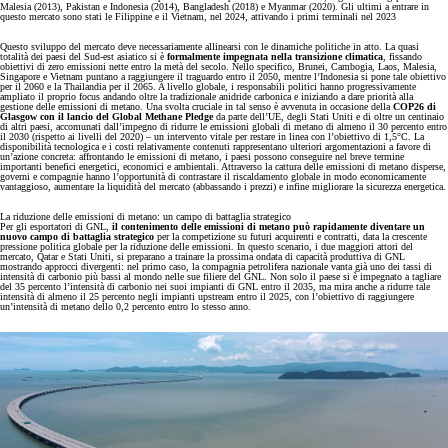
Malesia (2013), Pakistan e Indonesia (2014), Bangladesh (2018) e Myanmar (2020). Gli ultimi a entrare in
questo mercato sono stati le Filippine e il Vietnam, nel 2024, attivando i primi terminali nel 2023
Questo sviluppo del mercato deve necessariamente allinearsi con le dinamiche politiche in atto. La quasi
totalità dei paesi del Sud-est asiatico si è
formalmente impegnata nella transizione climatica
, fissando
obiettivi di zero emissioni nette entro la metà del secolo. Nello specifico, Brunei, Cambogia, Laos, Malesia,
Singapore e Vietnam puntano a raggiungere il traguardo entro il 2050, mentre l’Indonesia si pone tale obiettivo
per il 2060 e la Thailandia per il 2065. A livello globale, i responsabili politici hanno progressivamente
ampliato il proprio focus andando oltre la tradizionale anidride carbonica e iniziando a dare priorità alla
gestione delle emissioni di metano. Una svolta cruciale in tal senso è avvenuta in occasione della
COP26 di
Glasgow con il lancio del Global Methane Pledge
da parte dell’UE, degli Stati Uniti e di oltre un centinaio
di altri paesi, accomunati dall’impegno di ridurre le emissioni globali di metano di almeno il 30 percento entro
il 2030 (rispetto ai livelli del 2020) – un intervento vitale per restare in linea con l’obiettivo di 1,5°C. La
disponibilità tecnologica e i costi relativamente contenuti rappresentano ulteriori argomentazioni a favore di
un’azione concreta: affrontando le emissioni di metano, i paesi possono conseguire nel breve termine
importanti benefici energetici, economici e ambientali. Attraverso la cattura delle emissioni di metano disperse,
governi e compagnie hanno l’opportunità di contrastare il riscaldamento globale in modo economicamente
vantaggioso, aumentare la liquidità del mercato (abbassando i prezzi) e infine migliorare la sicurezza energetica.
La riduzione delle emissioni di metano: un campo di battaglia strategico
Per gli esportatori di GNL,
il contenimento delle emissioni di metano può rapidamente diventare un
nuovo campo di battaglia strategico
per la competizione su futuri acquirenti e contratti, data la crescente
pressione politica globale per la riduzione delle emissioni. In questo scenario, i due maggiori attori del
mercato, Qatar e Stati Uniti, si preparano a trainare la prossima ondata di capacità produttiva di GNL
mostrando approcci divergenti: nel primo caso, la compagnia petrolifera nazionale vanta già uno dei tassi di
intensità di carbonio più bassi al mondo nelle sue filiere del GNL. Non solo il paese si è impegnato a tagliare
del 35 percento l’intensità di carbonio nei suoi impianti di GNL entro il 2035, ma mira anche a ridurre tale
intensità di almeno il 25 percento negli impianti upstream entro il 2025, con l’obiettivo di raggiungere
un’intensità di metano dello 0,2 percento entro lo stesso anno.