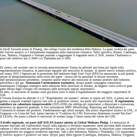
la foto
Il Secondo ponte di Penang, che collega l’isola alla terraferma della Malesia. La quasi totalità dei paesi
del Sud-est asiatico si è formalmente impegnata nella transizione climatica. Nello specifico, Brunei, Cambogia,
Laos, Malesia, Singapore e Vietnam puntano a raggiungere il traguardo entro il 2050, mentre l’Indonesia si
pone tale obiettivo per il 2060 e la Thailandia per il 2065
Di contro, nel secondo caso la seconda amministrazione Trump ha adottato una linea più rigida sulla
regolamentazione climatica, in particolare riguardo alle emissioni di metano: in questo nuovo scenario politico,
nel marzo 2025 l’Agenzia per la protezione dell’ambiente degli Stati Uniti (EPA) ha annunciato la più grande
azione di deregolamentazione nella storia del paese - mossa che ha annullato le misure introdotte
dall’amministrazione precedente, comprese quelle relative alle emissioni di metano prodotte dall’industria
petrolifera e del gas.
Nonostante l’arretramento normativo
, alcune grandi compagnie statunitensi
mantengono l’impegno strategico nella riduzione delle emissioni di metano, da leggersi come scelta in gran
parte dettata dagli sviluppi che emergono dalle principali regioni importatrici.
Di fatto, le emissioni di metano sono già finite sotto la lente d’ingrandimento dei maggiori importatori di
GNL
L’Unione Europea ha adottato il c.d. “Regolamento sul metano”, entrato in vigore nel 2024, il primo nel suo
genere a imporre standard rigorosi non solo ai produttori interni, ma anche alle importazioni.
Il regolamento
stabilisce un calendario inequivocabile
(2025-2030) che obbliga gli importatori a dimostrare e comunicare,
attraverso un approccio graduale, le loro misurazioni MRV (Monitoring, Reporting and Verification) e
l’intensità di metano del prodotto. Parallelamente agli sforzi europei, due storici importatori asiatici di GNL, il
Giappone e la Corea del Sud, hanno lanciato la “Coalition for LNG Emissions Abatement toward Net-Zero”
(CLEAN), che punta a ridurre le emissioni di metano lungo l’intera catena del valore del GNL.
A livello regionale, sei paesi dell’ASEAN hanno aderito al Global Methane Pledge
. Le emissioni di
metano derivanti dai combustibili fossili nella regione si dividono equamente: metà proviene dalle miniere di
carbone e l’altra metà dal settore petrolifero e del gas; in quest’ultimo comparto, le emissioni sono concentrate
principalmente nei maggiori produttori regionali, vale a dire Indonesia, Malesia e Thailandia. Ciò nonostante,
il Sud-Est asiatico è proattivo sul tema: diversi paesi della regione (Cambogia, Indonesia, Malesia, Filippine,