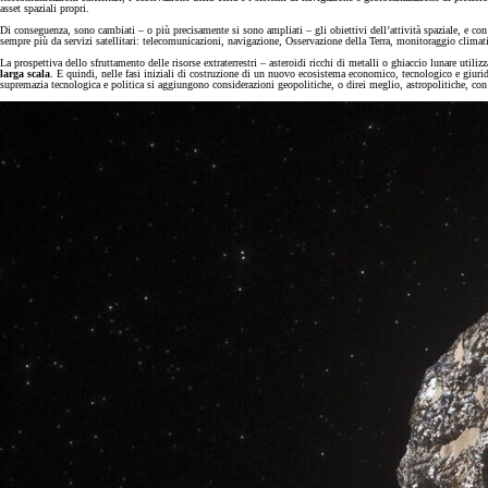
asset spaziali propri.
Di conseguenza, sono cambiati – o più precisamente si sono ampliati – gli obiettivi dell’attività spaziale, e con
sempre più da servizi satellitari: telecomunicazioni, navigazione, Osservazione della Terra, monitoraggio clima
La prospettiva dello sfruttamento delle risorse extraterrestri – asteroidi ricchi di metalli o ghiaccio lunare util
larga scala
. E quindi, nelle fasi iniziali di costruzione di un nuovo ecosistema economico, tecnologico e giuridi
supremazia tecnologica e politica si aggiungono considerazioni geopolitiche, o direi meglio, astropolitiche, c