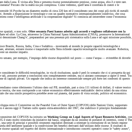
iare dalla Luna. È vicina alla Terra e presenta risorse potenzialmente preziose, come acqua, elio-3 e terre rare.
mineraria? Peccato che la realtà sia più complessa. Come vedremo, quell’area è costellata di crateri e le
asteroide 16 Psyche ha un diametro medio di circa 220 km ed è considerato uno dei corpi più ricchi di metalli
ollari. Avendo a disposizione le tecnologie e con un quadro normativo internazionalmente condiviso, che cosa
rontiera come l’intelligenza artificiale e la cooperazione digitale? Si comincia ad intravedere come l’economia
rse spaziali, e non solo.
Oltre sessanta Paesi hanno aderito agli accordi e vogliono collaborare con la
Marte ed oltre. La Cina, attraverso la China National Space Administration (CNSA), promuove la International
ioni denominate Chang’e’, preparandosi per una presenza più sistematica sulla Luna e ad ogni missione possibile,
isce Brasile, Russia, India, Cina e Sudafrica – mostrando al mondo le proprie capacità tecnologiche e
atterrare, estrarre risorse e trasportarle sulla Terra richiede capacità tecnologiche molto avanzate. Robotica,
o avere un enorme impatto.
vamposto umano, per esempio, l’impiego delle risorse disponibili sul posto — come l’acqua — eviterebbe di doverle
e considerate le difficoltà tecnologiche, in via di risoluzione, quale è però lo scenario che ci si prospetta da qui
e tali, possono portare a conclusioni non completamente centrate, ma ci aiutano comunque a capire il trend. Tra
ione di capitali privati. Un segnale che indica un interesse commerciale sempre più forte nei confronti di questo
ndiamo come riferimento l’ultimo dato sul PIL mondiale, pari a circa 111 trilioni di dollari, il valore teorico
te teorica, che non corrisponde a un valore economico effettivamente realizzabile: deriva infatti da una stima
ziale che una simile prospettiva potrebbe avere sul pianeta, dal punto di vista sociale, politico ed economico.
o si sviluppa resta il Committee on the Peaceful Uses of Outer Space (COPUOS) delle Nazioni Unite, supportato
o è ancora oggi il Trattato sullo spazio extra-atmosferico del 1967, che stabilisce il principio fondamentale
 Subcommittee del COPUOS ha istituito un
Working Group on Legal Aspects of Space Resource Activities
, con
G è stato molto stimolato da iniziative dal basso, originate da un insieme di portatori di interessi, come il The
, una serie di principi e possibili strumenti regolatori destinati a orientare la costruzione di un futuro regime
tutela dell’ambiente spaziale e la condivisione dei benefici derivanti dall’utilizzo delle risorse. Il risultato di
risorse spaziali nel rispetto del diritto internazionale e introducono concetti operativi come le “safety zones”,