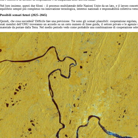
Nel loro insieme, questi due filoni – il processo multilaterale delle Nazioni Unite da un lato, e il lavoro conce
equilibrio sempre più complesso tra innovazione tecnologica, interessi nazionali e responsabilità collettiva v
Possibili scenari futuri (2025–2045)
Quindi, che cosa succederà? Difficile fare una previsione. Tre sono gli scenari plausibili: cooperazione regolat
stati membri dell’ONU troveranno un accordo su un certo numero di linee guida, il settore privato e le agenzie sp
materiale da portare dalla Terra. Nel medio periodo vedo come probabile una combinazione di cooperazione sele