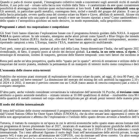
Quando si parla di risorse spaziali, l’immaginario collettivo tende a concentrarsi sugli asteroidi ricchi di metalli
Inoltre, il suo polo sud – situato sulla faccia non visibile dalla Terra – è caratterizzato da aree quasi costantem
possibilità di atterraggio sono limitate quasi esclusivamente ai loro bordi.
I siti realmente utilizzabili sono 
Gli asteroidi, in particolare quelli metallici, contengono ferro, nichel e metalli del gruppo del platino. Il ca
della fascia principale, ovvero quella zona del sistema solare tra Marte e Giove, affollata di asteroidi. Alcune 
succederebbe se anche solo una parte di questi metalli e terre rare fossero riportati a terra? Come cambierebbero i
dello spazio e l’astropolitica giochino un ruolo decisivo, in modo esponenziale, sulla geopolitica terrestre.
Programmi e attori: tra cooperazione e competizione
Gli Stati Uniti hanno rilanciato l’esplorazione lunare con il programma Artemis guidato dalla NASA. A supporto, 
NASA
in questo settore. In tale scenario, emergono anche attori privati come SpaceX e Blue Origin che inten
Lunar Research Station (ILRS). Anche qui, oltre dieci Paesi hanno aderito agli accordi corrispondenti, assieme 
riportando campioni a terra. L’Europa, tramite l’ESA, mantiene un approccio multilaterale.
Tutti però, come già accennato, puntano al polo sud della Luna. Senza dimenticare l’India, che nell’agosto 2023
rivendicando, di fatto, il proprio posto al tavolo dei decisori globali.
La storia, in un certo senso, si ripete.
Ce
tecnologie di estrazione, sistemi di trasporto, gestione delle finestre temporali: sono tutti fattori che incidon
Resta però anche un’altra prospettiva, quella dello “spazio per lo spazio”: attività di estrazione e utilizzo del
trasportare dal nostro pianeta, rendendo la permanenza di un manipolo di terrestri molto meno complessa e deci
L’economia delle risorse extra-terrestri
Stabilito che esistono piani strutturati di esplorazione del sistema solare da parte, ad oggi, di circa 80 Paesi, ch
al 2030, quindi sul breve termine? La dimensione del mercato del mining dei soli asteroidi ha raggiunto 2,10 mi
il 2024 e il 2032, il mercato è previsto crescere con un CAGR (tasso annuo di crescita composto) pari a circa il 2
comparto emergente.
D’altra parte, anche volendo considerare sovrastimata la valutazione dell’asteroide 16 Psyche,
ci troviamo comu
attribuito a questo asteroide metallico – stimato intorno ai 10.000 quadrilioni di dollari – risulterebbe circa 90
della quantità di metalli contenuti nel corpo celeste moltiplicata per gli attuali prezzi terrestri delle materie 
Il nodo del diritto internazionale
Il tema dell’utilizzo delle risorse extraterrestri è progressivamente emerso come una delle questioni più delicat
dall’United Nations Office for Outer Space Affairs (UNOOSA), che da oltre sessant’anni rappresenta il centro dell
della non appropriazione e afferma che l’esplorazione e l’utilizzo dello spazio devono avvenire a beneficio dell’i
Tuttavia, il trattato fu concepito in un’epoca in cui le attività economiche nello spazio erano ancora lontane d
un programma di lavoro pluriennale fino al 2027, incaricato di esaminare le implicazioni giuridiche delle attivit
Hague International Space Resources Governance Working Group, che tra il 2016 e il 2019 ha elaborato i cosidd
internazionale. Tra i temi affrontati figurano il ruolo degli Stati nell’autorizzazione delle attività private, la regi
questo WG è stato poi portato all’attenzione del COPUOS, cosi da rientrare nell’alveo corretto. Un altro esempio 
con l’obiettivo di favorire la cooperazione e la trasparenza nelle attività lunari.