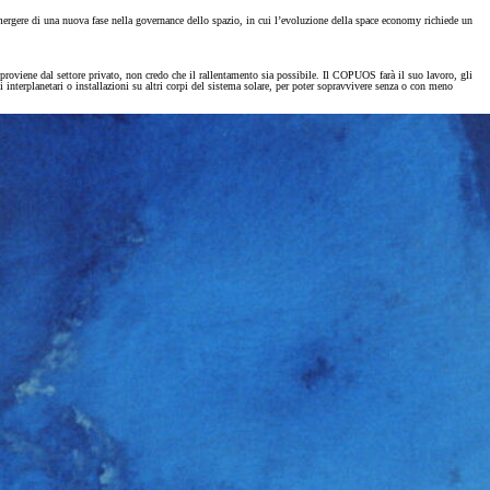
’emergere di una nuova fase nella governance dello spazio, in cui l’evoluzione della space economy richiede un
proviene dal settore privato, non credo che il rallentamento sia possibile. Il COPUOS farà il suo lavoro, gli
interplanetari o installazioni su altri corpi del sistema solare, per poter sopravvivere senza o con meno