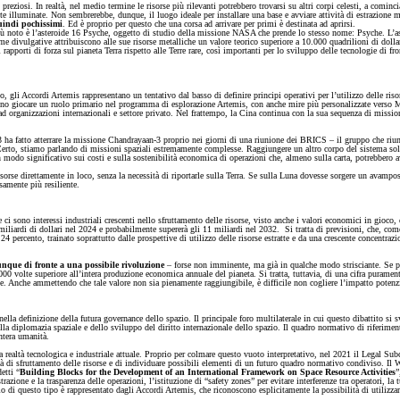
 preziosi. In realtà, nel medio termine le risorse più rilevanti potrebbero trovarsi su altri corpi celesti, a cominc
ente illuminate. Non sembrerebbe, dunque, il luogo ideale per installare una base e avviare attività di estrazione 
quindi pochissimi
. Ed è proprio per questo che una corsa ad arrivare per primi è destinata ad aprirsi.
so più noto è l’asteroide 16 Psyche, oggetto di studio della missione NASA che prende lo stesso nome: Psyche. L’
stime divulgative attribuiscono alle sue risorse metalliche un valore teorico superiore a 10.000 quadrilioni di d
 rapporti di forza sul pianeta Terra rispetto alle Terre rare, così importanti per lo sviluppo delle tecnologie di f
gli Accordi Artemis rappresentano un tentativo dal basso di definire principi operativi per l’utilizzo delle riso
dono giocare un ruolo primario nel programma di esplorazione Artemis, con anche mire più personalizzate verso 
ad organizzazioni internazionali e settore privato. Nel frattempo, la Cina continua con la sua sequenza di miss
 ha fatto atterrare la missione Chandrayaan-3 proprio nei giorni di una riunione dei BRICS – il gruppo che riun
rto, stiamo parlando di missioni spaziali estremamente complesse. Raggiungere un altro corpo del sistema solare, 
o in modo significativo sui costi e sulla sostenibilità economica di operazioni che, almeno sulla carta, potrebber
le risorse direttamente in loco, senza la necessità di riportarle sulla Terra. Se sulla Luna dovesse sorgere un a
samente più resiliente.
e ci sono interessi industriali crescenti nello sfruttamento delle risorse, visto anche i valori economici in gioco, 
liardi di dollari nel 2024 e probabilmente supererà gli 11 miliardi nel 2032. Si tratta di previsioni, che, com
4 percento, trainato soprattutto dalle prospettive di utilizzo delle risorse estratte e da una crescente concentraz
nque di fronte a una possibile rivoluzione
– forse non imminente, ma già in qualche modo strisciante. Se pre
.000 volte superiore all’intera produzione economica annuale del pianeta. Si tratta, tuttavia, di una cifra puramen
prime. Anche ammettendo che tale valore non sia pienamente raggiungibile, è difficile non cogliere l’impatto poten
e nella definizione della futura governance dello spazio. Il principale foro multilaterale in cui questo dibattit
a diplomazia spaziale e dello sviluppo del diritto internazionale dello spazio. Il quadro normativo di riferiment
ntera umanità.
alla realtà tecnologica e industriale attuale. Proprio per colmare questo vuoto interpretativo, nel 2021 il Legal
à di sfruttamento delle risorse e di individuare possibili elementi di un futuro quadro normativo condiviso. Il W
etti “
Building Blocks for the Development of an International Framework on Space Resource Activities
”
strazione e la trasparenza delle operazioni, l’istituzione di “safety zones” per evitare interferenze tra operatori, la 
di questo tipo è rappresentato dagli Accordi Artemis, che riconoscono esplicitamente la possibilità di utilizzare 