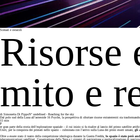
Scenari e ostacoli
Risorse e
mito e r
di
Simonetta Di Pippo
N° undefined - Reaching for the sky
Dal polo sud della Luna all’asteroide 16 Psyche, la prospettiva di sfruttare risorse extraterrestri sta trasforma
15
min
P
er gran parte della storia dell’esplorazione spaziale – il cui inizio si fa risalire al lancio del primo satellite 
Uniti, per la conquista dei primati nello spazio – culminata con l’arrivo sulla Luna dei primi esseri umani,
gli 
Oltre a essere stato il teatro della competizione ideologica durante la Guerra Fredda,
lo spazio è stato però anc
telecomunicazioni satellitari, l’osservazione della Terra e i sistemi di navigazione e geolocalizzazione di precis