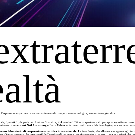
xtraterre
ealtà
ndo l’esplorazione spaziale in un nuovo terreno di competizione tecnologica, economica e giuridica
artificiale, Sputnik 1, da parte dell’Unione Sovietica, il 4 ottobre 1957 – lo spazio è stato percepito soprattutto
astronauti americani Neil Armstrong e Buzz Aldrin
– fu innanzitutto una sfida tecnologica, ma anche un modo
he un laboratorio di cooperazione scientifica internazionale
. Le tecnologie, che allora erano appena agli in
ione. Questo progresso ha reso possibile l’apertura di un vero e proprio mercato, con servizi e applicazioni che po