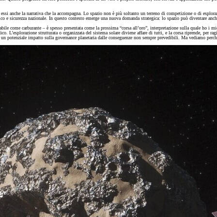
 essi anche la narrativa che la accompagna. Lo spazio non è più soltanto un terreno di competizione o di esplorazi
tico e sicurezza nazionale. In questo contesto emerge una nuova domanda strategica: lo spazio può diventare anch
izzabile come carburante – è spesso presentata come la prossima “corsa all’oro”, interpretazione sulla quale ho i m
co. L’esplorazione strutturata o organizzata del sistema solare diviene affare di tutti, e la corsa riprende, per r
on un potenziale impatto sulla governance planetaria dalle conseguenze non sempre prevedibili. Ma vediamo perc