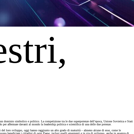
stri,
 come un dominio simbolico e politico. La competizione tra le due superpotenze dell’epoca, Unione Sovietica e Stati
 per affermare davanti al mondo la leadership politica e scientifica di una delle due potenze.
izi del loro sviluppo, oggi hanno raggiunto un alto grado di maturità – almeno alcune di esse, come le
ssono beneficiare i cittadini di ogni Paese, inclusi quelli emergenti e in via di sviluppo, anche in assenza di