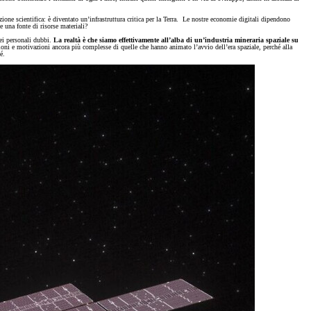
one scientifica: è diventato un’infrastruttura critica per la Terra. Le nostre economie digitali dipendono
e una fonte di risorse materiali?
iei personali dubbi.
La realtà è che siamo effettivamente all’alba di un’industria mineraria spaziale su
agioni e motivazioni ancora più complesse di quelle che hanno animato l’avvio dell’era spaziale, perché alla
hé.