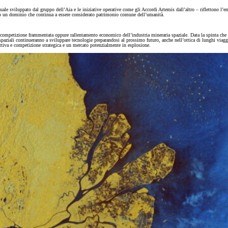
ttuale sviluppato dal gruppo dell’Aia e le iniziative operative come gli Accordi Artemis dall’altro – riflettono l
erso un dominio che continua a essere considerato patrimonio comune dell’umanità.
a, competizione frammentata oppure rallentamento economico dell’industria mineraria spaziale. Data la spinta che 
aziali continueranno a sviluppare tecnologie preparandosi al prossimo futuro, anche nell’ottica di lunghi viaggi 
ttiva e competizione strategica e un mercato potenzialmente in esplosione.