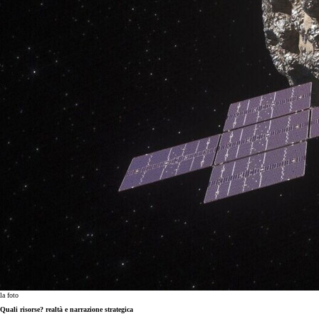
la foto
Quali risorse? realtà e narrazione strategica