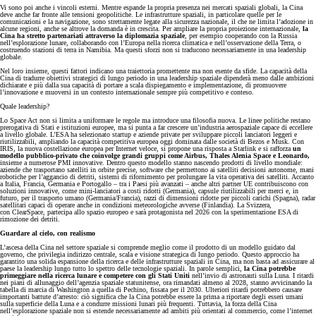
Vi sono poi anche i vincoli esterni. Mentre espande la propria presenza nei mercati spaziali globali, la Cina
deve anche far fronte alle tensioni geopolitiche. Le infrastrutture spaziali, in particolare quelle per le
comunicazioni e la navigazione, sono strettamente legate alla sicurezza nazionale, il che ne limita l’adozione in
alcune regioni, anche se altrove la domanda è in crescita. Per ampliare la propria proiezione internazionale,
la
Cina ha stretto partenariati attraverso la diplomazia spaziale
, per esempio cooperando con la Russia
nell’esplorazione lunare, collaborando con l’Europa nella ricerca climatica e nell’osservazione della Terra, o
costruendo stazioni di terra in Namibia. Ma questi sforzi non si traducono necessariamente in una leadership
globale.
Nel loro insieme, questi fattori indicano una traiettoria promettente ma non esente da sfide. La capacità della
Cina di tradurre obiettivi strategici di lungo periodo in una leadership spaziale dipenderà meno dalle ambizioni
dichiarate e più dalla sua capacità di portare a scala dispiegamento e implementazione, di promuovere
l’innovazione e muoversi in un contesto internazionale sempre più competitivo e conteso.
Quale leadership?
Lo Space Act non si limita a uniformare le regole ma introduce una filosofia nuova. Le linee politiche restano
prerogativa di Stati e istituzioni europee, ma si punta a far crescere un’industria aerospaziale capace di eccellere
a livello globale. L’ESA ha selezionato startup e aziende private per sviluppare piccoli lanciatori leggeri e
riutilizzabili, ampliando la capacità competitiva europea oggi dominata dalle società di Bezos e Musk. Con
IRIS, la nuova costellazione europea per Internet veloce, si propone una risposta a Starlink e si rafforza
un
modello pubblico-privato che coinvolge grandi gruppi come Airbus, Thales Alenia Space e Leonardo,
insieme a numerose PMI innovative. Dentro questo modello stanno nascendo prodotti di livello mondiale:
aziende che trasportano satelliti in orbite precise, software che permettono ai satelliti decisioni autonome, mani
robotiche per l’aggancio di detriti, sistemi di rifornimento per prolungare la vita operativa dei satelliti. Accanto
a Italia, Francia, Germania e Portogallo – tra i Paesi più avanzati – anche altri partner UE contribuiscono con
soluzioni innovative, come mini-lanciatori a costi ridotti (Germania), capsule riutilizzabili per merci e, in
futuro, per il trasporto umano (Germania/Francia), razzi di dimensioni ridotte per piccoli carichi (Spagna), radar
satellitari capaci di operare anche in condizioni meteorologiche avverse (Finlandia). La Svizzera,
con ClearSpace, partecipa allo spazio europeo e sarà protagonista nel 2026 con la sperimentazione ESA di
rimozione dei detriti.
Guardare al cielo, con realismo
L’ascesa della Cina nel settore spaziale si comprende meglio come il prodotto di un modello guidato dal
governo, che privilegia indirizzo centrale, scala e visione strategica di lungo periodo. Questo approccio ha
garantito una solida espansione della ricerca e delle infrastrutture spaziali in Cina, ma non basta ad assicurare al
paese la leadership lungo tutto lo spettro delle tecnologie spaziali. In parole semplici,
la Cina potrebbe
primeggiare nella ricerca lunare e competere con gli Stati Uniti
nell’invio di astronauti sulla Luna. I ritardi
nei piani di allunaggio dell’agenzia spaziale statunitense, ora rimandati almeno al 2028, stanno avvicinando la
tabella di marcia di Washington a quella di Pechino, fissata per il 2030. Ulteriori ritardi potrebbero causare
importanti battute d’arresto: ciò significa che la Cina potrebbe essere la prima a riportare degli esseri umani
sulla superficie della Luna e a condurre missioni lunari più frequenti. Tuttavia, la forza della Cina
nell’esplorazione spaziale non si estende necessariamente ad ambiti più orientati al commercio, come l’internet