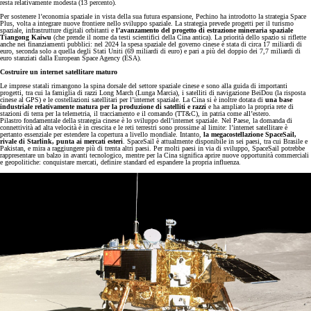
resta relativamente modesta (13 percento).
Per sostenere l’economia spaziale in vista della sua futura espansione, Pechino ha introdotto la strategia Space
Plus, volta a integrare nuove frontiere nello sviluppo spaziale. La strategia prevede progetti per il turismo
spaziale, infrastrutture digitali orbitanti e
l’avanzamento del progetto di estrazione mineraria spaziale
Tiangong Kaiwu
(che prende il nome da testi scientifici della Cina antica). La priorità dello spazio si riflette
anche nei finanziamenti pubblici: nel 2024 la spesa spaziale del governo cinese è stata di circa 17 miliardi di
euro, seconda solo a quella degli Stati Uniti (69 miliardi di euro) e pari a più del doppio dei 7,7 miliardi di
euro stanziati dalla European Space Agency (ESA).
Costruire un internet satellitare maturo
Le imprese statali rimangono la spina dorsale del settore spaziale cinese e sono alla guida di importanti
progetti, tra cui la famiglia di razzi Long March (Lunga Marcia), i satelliti di navigazione BeiDou (la risposta
cinese al GPS) e le costellazioni satellitari per l’internet spaziale. La Cina si è inoltre dotata di
una base
industriale relativamente matura per la produzione di satelliti e razzi
e ha ampliato la propria rete di
stazioni di terra per la telemetria, il tracciamento e il comando (TT&C), in patria come all’estero.
Pilastro fondamentale della strategia cinese è lo sviluppo dell’internet spaziale. Nel Paese, la domanda di
connettività ad alta velocità è in crescita e le reti terrestri sono prossime al limite: l’internet satellitare è
pertanto essenziale per estendere la copertura a livello mondiale. Intanto,
la megacostellazione SpaceSail,
rivale di Starlink, punta ai mercati esteri
. SpaceSail è attualmente disponibile in sei paesi, tra cui Brasile e
Pakistan, e mira a raggiungere più di trenta altri paesi. Per molti paesi in via di sviluppo, SpaceSail potrebbe
rappresentare un balzo in avanti tecnologico, mentre per la Cina significa aprire nuove opportunità commerciali
e geopolitiche: conquistare mercati, definire standard ed espandere la propria influenza.