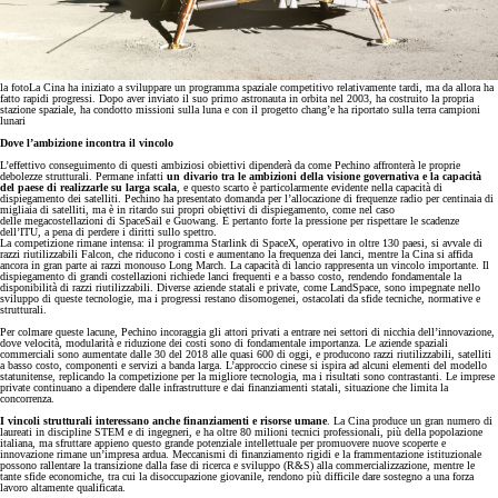
la foto
La Cina ha iniziato a sviluppare un programma spaziale competitivo relativamente tardi, ma da allora ha
fatto rapidi progressi. Dopo aver inviato il suo primo astronauta in orbita nel 2003, ha costruito la propria
stazione spaziale, ha condotto missioni sulla luna e con il progetto chang’e ha riportato sulla terra campioni
lunari
Dove l’ambizione incontra il vincolo
L’effettivo conseguimento di questi ambiziosi obiettivi dipenderà da come Pechino affronterà le proprie
debolezze strutturali. Permane infatti
un divario tra le ambizioni della visione governativa e la capacità
del paese di realizzarle su larga scala
, e questo scarto è particolarmente evidente nella capacità di
dispiegamento dei satelliti. Pechino ha presentato domanda per l’allocazione di frequenze radio per centinaia di
migliaia di satelliti, ma è in ritardo sui propri obiettivi di dispiegamento, come nel caso
delle megacostellazioni di SpaceSail e Guowang. È pertanto forte la pressione per rispettare le scadenze
dell’ITU, a pena di perdere i diritti sullo spettro.
La competizione rimane intensa: il programma Starlink di SpaceX, operativo in oltre 130 paesi, si avvale di
razzi riutilizzabili Falcon, che riducono i costi e aumentano la frequenza dei lanci, mentre la Cina si affida
ancora in gran parte ai razzi monouso Long March. La capacità di lancio rappresenta un vincolo importante. Il
dispiegamento di grandi costellazioni richiede lanci frequenti e a basso costo, rendendo fondamentale la
disponibilità di razzi riutilizzabili. Diverse aziende statali e private, come LandSpace, sono impegnate nello
sviluppo di queste tecnologie, ma i progressi restano disomogenei, ostacolati da sfide tecniche, normative e
strutturali.
Per colmare queste lacune, Pechino incoraggia gli attori privati a entrare nei settori di nicchia dell’innovazione,
dove velocità, modularità e riduzione dei costi sono di fondamentale importanza. Le aziende spaziali
commerciali sono aumentate dalle 30 del 2018 alle quasi 600 di oggi, e producono razzi riutilizzabili, satelliti
a basso costo, componenti e servizi a banda larga. L’approccio cinese si ispira ad alcuni elementi del modello
statunitense, replicando la competizione per la migliore tecnologia, ma i risultati sono contrastanti. Le imprese
private continuano a dipendere dalle infrastrutture e dai finanziamenti statali, situazione che limita la
concorrenza.
I vincoli strutturali interessano anche finanziamenti e risorse umane
. La Cina produce un gran numero di
laureati in discipline STEM e di ingegneri, e ha oltre 80 milioni tecnici professionali, più della popolazione
italiana, ma sfruttare appieno questo grande potenziale intellettuale per promuovere nuove scoperte e
innovazione rimane un’impresa ardua. Meccanismi di finanziamento rigidi e la frammentazione istituzionale
possono rallentare la transizione dalla fase di ricerca e sviluppo (R&S) alla commercializzazione, mentre le
tante sfide economiche, tra cui la disoccupazione giovanile, rendono più difficile dare sostegno a una forza
lavoro altamente qualificata.