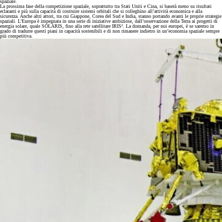
spaziale.
La prossima fase della competizione spaziale, soprattutto tra Stati Uniti e Cina, si baserà meno su risultati
eclatanti e più sulla capacità di costruire sistemi orbitali che si colleghino all’attività economica e alla
sicurezza. Anche altri attori, tra cui Giappone, Corea del Sud e India, stanno portando avanti le proprie strategie
spaziali. L’Europa è impegnata in una serie di iniziative ambiziose, dall’osservazione della Terra ai progetti di
energia solare, quale SOLARIS, fino alla rete satellitare IRIS². La domanda, per noi europei, è se saremo in
grado di tradurre questi piani in capacità sostenibili e di non rimanere indietro in un’economia spaziale sempre
più competitiva.