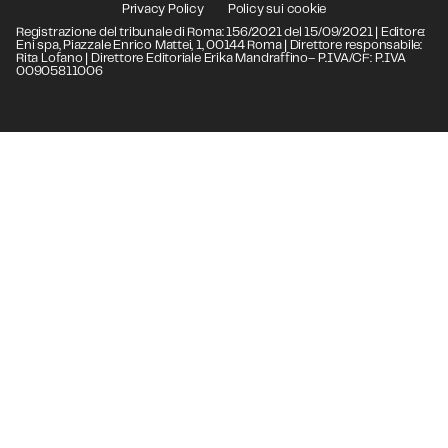
Privacy Policy
Policy sui cookie
Registrazione del tribunale di Roma: 156/2021 del 15/09/2021 | Editore:
Eni spa, Piazzale Enrico Mattei, 1, 00144 Roma | Direttore responsabile:
Rita Lofano | Direttore Editoriale Erika Mandraffino– P.IVA/CF: P.IVA
00905811006