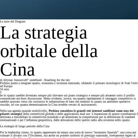
Le mire del Dragone
La strategia
orbitale della
Cina
di
Altynay Junusova
N° undefined - Reaching for the sky
Pechino punta a integrare spazio, economia e sicurezza nazionale, sfidando il primato tecnologico di Stati Uniti
ed Europa
16
min
C
he lo spazio sarebbe diventato sempre più rilevante sul piano strategico e sempre più attraente sotto il profilo
commerciale era fuori discussione. Meno evidente, invece, era quanto rapidamente il vantaggio competitivo si
sarebbe spostato verso chi costruisce le infrastrutture di base che rendono lo spazio un ambiente operativo
cruciale, né con quanta determinazione la Cina avrebbe cercato di assicurarselo.
Nella sua agenda spaziale multilivello,
Pechino considera le grandi reti internet satellitari come uno dei
pilastri strategici
della connettività globale e delle applicazioni dual use. L’espansione di queste costellazioni è
destinata a rimodellare la connettività mondiale e ad alimentare la competizione per la definizione di standard
internazionali e per l’influenza geopolitica, dalle allocazioni dello spettro radio alla sicurezza nello spazio.
La strategia di lungo periodo della Cina
Per la leadership cinese, lo spazio rappresenta da tempo una sorta di nuovo “momento Sputnik”: una corsa per
colmare il divario con l’Occidente, ma anche un potente simbolo di prestigio nazionale, strettamente legato al