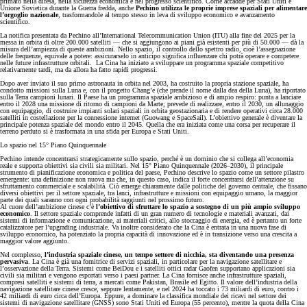
primato nella difesa, nella sicurezza economica e nel progresso scientifico. Come accadde per Stati Uniti e
Unione Sovietica durante la Guerra fredda, anche
Pechino utilizza le proprie imprese spaziali per alimentare
l’orgoglio nazionale
, trasformandole al tempo stesso in leva di sviluppo economico e avanzamento
scientifico.
La notifica presentata da Pechino all’International Telecommunication Union (ITU) alla fine del 2025 per la
messa in orbita di oltre 200.000 satelliti — che si aggiungono ai piani già esistenti per più di 50.000 — dà la
misura dell’ampiezza di queste ambizioni. Nello spazio, il controllo dello spettro radio, cioè l’assegnazione
delle frequenze, equivale a potere: assicurarselo in anticipo significa influenzare chi potrà operare e competere
nelle future infrastrutture orbitali. La Cina ha iniziato a sviluppare un programma spaziale competitivo
relativamente tardi, ma da allora ha fatto rapidi progressi.
Dopo aver inviato il suo primo astronauta in orbita nel 2003, ha costruito la propria stazione spaziale, ha
condotto missioni sulla Luna e, con il progetto Chang’e (che prende il nome dalla dea della Luna), ha riportato
sulla Terra campioni lunari. Il Paese ha un programma spaziale ambizioso e di ampio respiro: punta a lanciare
entro il 2028 una missione di ritorno di campioni da Marte; prevede di realizzare, entro il 2030, un allunaggio
con equipaggio, di costruire impianti solari spaziali in orbita geostazionaria e di rendere operativi circa 28.000
satelliti in costellazione per la connessione internet (Guowang e SpaceSail). L’obiettivo generale è diventare la
principale potenza spaziale del mondo entro il 2045. Quella che era iniziata come una corsa per recuperare il
terreno perduto si è trasformata in una sfida per Europa e Stati Uniti.
Lo spazio nel 15° Piano Quinquennale
Pechino intende concentrarsi strategicamente sullo spazio, perché è un dominio che si collega all’economia
reale e supporta obiettivi sia civili sia militari. Nel 15° Piano Quinquennale (2026–2030), il principale
strumento di pianificazione economica e politica del paese, Pechino descrive lo spazio come un settore pilastro
emergente: una definizione non nuova ma che, in questo caso, indica il forte concentrarsi dell’attenzione su
sfruttamento commerciale e scalabilità. Ciò emerge chiaramente dalle politiche del governo centrale, che fissano
diversi obiettivi per il settore spaziale, tra lanci, infrastrutture e missioni con equipaggio umano, la maggior
parte dei quali saranno con ogni probabilità raggiunti nel prossimo futuro.
Al cuore dell’ambizione cinese c’è
l’obiettivo di sfruttare lo spazio a sostegno di un più ampio sviluppo
economico
. Il settore spaziale comprende infatti di un gran numero di tecnologie e materiali avanzati, dai
sistemi di informazione e comunicazione, ai materiali critici, allo stoccaggio di energia, ed è pertanto un forte
catalizzatore per l’upgrading industriale. Va inoltre considerato che la Cina è entrata in una nuova fase di
sviluppo economico, ha potenziato la propria capacità di innovazione ed è in transizione verso una crescita a
maggior valore aggiunto.
Nel complesso,
l’industria spaziale cinese, un tempo settore di nicchia, sta diventando una presenza
pervasiva
. La Cina è già una fornitrice di servizi spaziali, in particolare per la navigazione satellitare e
l’osservazione della Terra. Sistemi come BeiDou e i satelliti ottici radar Gaofen supportano applicazioni sia
civili sia militari e vengono esportati verso i paesi partner. La Cina fornisce anche infrastrutture spaziali,
compresi satelliti e sistemi di terra, a mercati come Pakistan, Brasile ed Egitto. Il valore dell’industria della
navigazione satellitare cinese cresce, seppure lentamente, e nel 2024 ha toccato i 73 miliardi di euro, contro i
42 miliardi di euro circa dell’Europa. Eppure, a dominare la classifica mondiale dei ricavi nel settore dei
sistemi di navigazione satellitare (GNSS) sono Stati Uniti ed Europa (55 percento), mentre la quota della Cina