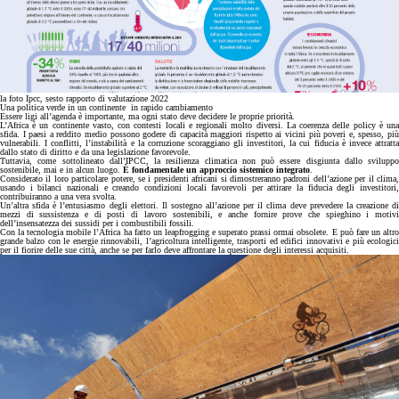
la foto
Ipcc, sesto rapporto di valutazione 2022
Una politica verde in un continente in rapido cambiamento
Essere ligi all’agenda è importante, ma ogni stato deve decidere le proprie priorità.
L’Africa è un continente vasto, con contesti locali e regionali molto diversi. La coerenza delle policy è una
sfida. I paesi a reddito medio possono godere di capacità maggiori rispetto ai vicini più poveri e, spesso, più
vulnerabili. I conflitti, l’instabilità e la corruzione scoraggiano gli investitori, la cui fiducia è invece attratta
dallo stato di diritto e da una legislazione favorevole.
Tuttavia, come sottolineato dall’IPCC, la resilienza climatica non può essere disgiunta dallo sviluppo
sostenibile, mai e in alcun luogo.
È fondamentale un approccio sistemico integrato
.
Considerato il loro particolare potere, se i presidenti africani si dimostreranno padroni dell’azione per il clima,
usando i bilanci nazionali e creando condizioni locali favorevoli per attirare la fiducia degli investitori,
contribuiranno a una vera svolta.
Un’altra sfida è l’entusiasmo degli elettori. Il sostegno all’azione per il clima deve prevedere la creazione di
mezzi di sussistenza e di posti di lavoro sostenibili, e anche fornire prove che spieghino i motivi
dell’insensatezza dei sussidi per i combustibili fossili.
Con la tecnologia mobile l’Africa ha fatto un leapfrogging e superato prassi ormai obsolete. E può fare un altro
grande balzo con le energie rinnovabili, l’agricoltura intelligente, trasporti ed edifici innovativi e più ecologici
per il fiorire delle sue città, anche se per farlo deve affrontare la questione degli interessi acquisiti.