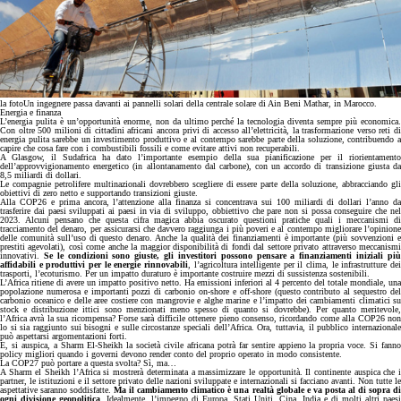
la foto
Un ingegnere passa davanti ai pannelli solari della centrale solare di Ain Beni Mathar, in Marocco.
Energia e finanza
L’energia pulita è un’opportunità enorme, non da ultimo perché la tecnologia diventa sempre più economica.
Con oltre 500 milioni di cittadini africani ancora privi di accesso all’elettricità, la trasformazione verso reti di
energia pulita sarebbe un investimento produttivo e al contempo sarebbe parte della soluzione, contribuendo a
capire che cosa fare con i combustibili fossili e come evitare attivi non recuperabili.
A Glasgow, il Sudafrica ha dato l’importante esempio della sua pianificazione per il riorientamento
dell’approvvigionamento energetico (in allontanamento dal carbone), con un accordo di transizione giusta da
8,5 miliardi di dollari.
Le compagnie petrolifere multinazionali dovrebbero scegliere di essere parte della soluzione, abbracciando gli
obiettivi di zero netto e supportando transizioni giuste.
Alla COP26 e prima ancora, l’attenzione alla finanza si concentrava sui 100 miliardi di dollari l’anno da
trasferire dai paesi sviluppati ai paesi in via di sviluppo, obbiettivo che pare non si possa conseguire che nel
2023. Alcuni pensano che questa cifra magica abbia oscurato questioni pratiche quali i meccanismi di
tracciamento del denaro, per assicurarsi che davvero raggiunga i più poveri e al contempo migliorare l’opinione
delle comunità sull’uso di questo denaro. Anche la qualità dei finanziamenti è importante (più sovvenzioni e
prestiti agevolati), così come anche la maggior disponibilità di fondi dal settore privato attraverso meccanismi
innovativi.
Se le condizioni sono giuste, gli investitori possono pensare a finanziamenti iniziali pi
affidabili e produttivi per le energie rinnovabili
, l’agricoltura intelligente per il clima, le infrastrutture de
trasporti, l’ecoturismo. Per un impatto duraturo è importante costruire mezzi di sussistenza sostenibili.
L’Africa ritiene di avere un impatto positivo netto. Ha emissioni inferiori al 4 percento del totale mondiale, una
popolazione numerosa e importanti pozzi di carbonio on-shore e off-shore (questo contributo al sequestro del
carbonio oceanico e delle aree costiere con mangrovie e alghe marine e l’impatto dei cambiamenti climatici su
stock e distribuzione ittici sono menzionati meno spesso di quanto si dovrebbe). Per quanto meritevole,
l’Africa avrà la sua ricompensa? Forse sarà difficile ottenere pieno consenso, ricordando come alla COP26 non
lo si sia raggiunto sui bisogni e sulle circostanze speciali dell’Africa. Ora, tuttavia, il pubblico internazionale
può aspettarsi argomentazioni forti.
E, si auspica, a Sharm El-Sheikh la società civile africana potrà far sentire appieno la propria voce. Si fanno
policy migliori quando i governi devono render conto del proprio operato in modo consistente.
La COP27 può portare a questa svolta? Sì, ma…
A Sharm el Sheikh l’Africa si mostrerà determinata a massimizzare le opportunità. Il continente auspica che i
partner, le istituzioni e il settore privato delle nazioni sviluppate e internazionali si facciano avanti. Non tutte le
aspettative saranno soddisfatte.
Ma il cambiamento climatico è una realtà globale e va posta al di sopra d
ogni divisione geopolitica
. Idealmente, l’impegno di Europa, Stati Uniti, Cina, India e di molti altri paesi