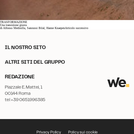
TRASFORMAZIONE
Una transizione giusta
di
Alfonso Medinilla
, Sanoussi Bilal
, Hanne Knaepen
Articolo successivo
IL NOSTRO SITO
ALTRI SITI DEL GRUPPO
REDAZIONE
Piazzale E. Mattei, 1
00144 Roma
tel +39 0651996385
Privacy Policy
Policy sui cookie