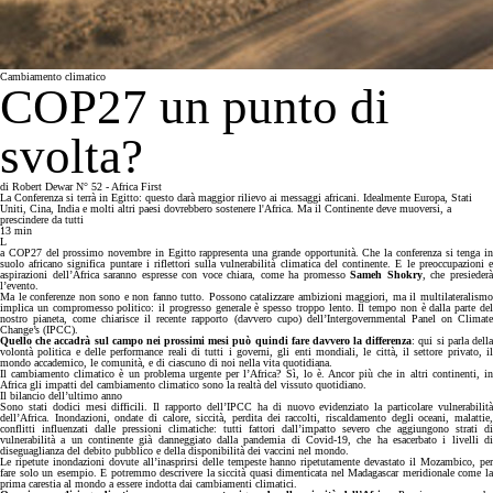
Cambiamento climatico
COP27 un punto di
svolta?
di
Robert Dewar
N° 52 - Africa First
La Conferenza si terrà in Egitto: questo darà maggior rilievo ai messaggi africani. Idealmente Europa, Stati
Uniti, Cina, India e molti altri paesi dovrebbero sostenere l'Africa. Ma il Continente deve muoversi, a
prescindere da tutti
13
min
L
a COP27 del prossimo novembre in Egitto rappresenta una grande opportunità. Che la conferenza si tenga in
suolo africano significa puntare i riflettori sulla vulnerabilità climatica del continente. E le preoccupazioni e
aspirazioni dell’Africa saranno espresse con voce chiara, come ha promesso
Sameh Shokry
, che presieder
l’evento.
Ma le conferenze non sono e non fanno tutto. Possono catalizzare ambizioni maggiori, ma il multilateralismo
implica un compromesso politico: il progresso generale è spesso troppo lento. Il tempo non è dalla parte del
nostro pianeta, come chiarisce il recente rapporto (davvero cupo) dell’Intergovernmental Panel on Climate
Change’s (IPCC).
Quello che accadrà sul campo nei prossimi mesi può quindi fare davvero la differenza
: qui si parla dell
volontà politica e delle performance reali di tutti i governi, gli enti mondiali, le città, il settore privato, il
mondo accademico, le comunità, e di ciascuno di noi nella vita quotidiana.
Il cambiamento climatico è un problema urgente per l’Africa? Sì, lo è. Ancor più che in altri continenti, in
Africa gli impatti del cambiamento climatico sono la realtà del vissuto quotidiano.
Il bilancio dell’ultimo anno
Sono stati dodici mesi difficili. Il rapporto dell’IPCC ha di nuovo evidenziato la particolare vulnerabilità
dell’Africa. Inondazioni, ondate di calore, siccità, perdita dei raccolti, riscaldamento degli oceani, malattie,
conflitti influenzati dalle pressioni climatiche: tutti fattori dall’impatto severo che aggiungono strati di
vulnerabilità a un continente già danneggiato dalla pandemia di Covid-19, che ha esacerbato i livelli di
diseguaglianza del debito pubblico e della disponibilità dei vaccini nel mondo.
Le ripetute inondazioni dovute all’inasprirsi delle tempeste hanno ripetutamente devastato il Mozambico, per
fare solo un esempio. E potremmo descrivere la siccità quasi dimenticata nel Madagascar meridionale come la
prima carestia al mondo a essere indotta dai cambiamenti climatici.