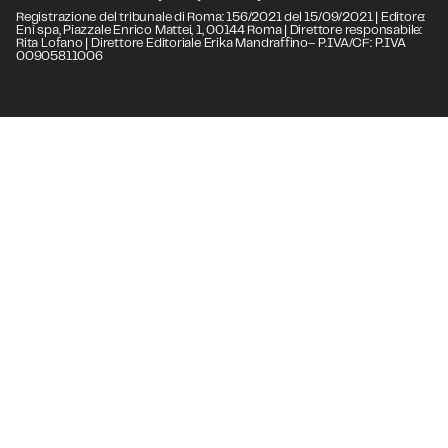
Registrazione del tribunale di Roma: 156/2021 del 15/09/2021 | Editore:
Eni spa, Piazzale Enrico Mattei, 1, 00144 Roma | Direttore responsabile:
Rita Lofano | Direttore Editoriale Erika Mandraffino– P.IVA/CF: P.IVA
00905811006