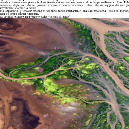
dovrebbe sostenere energicamente il continente africano nel suo percorso di sviluppo resiliente al clima. E le
ambizioni degli stati africani possono avanzare di molto in contesti interni che incoraggino davvero gli
investimenti esterni e la fiducia.
Ma, soprattutto, l’Africa ha bisogno di fare tutto questo internamente, qualsiasi cosa faccia il resto del mondo.
Non c’è tempo più per rimandare.
(le opinioni espresse appartengono esclusivamente all’autore)