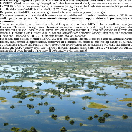
Ora ci sono gli ingredienti per un avanzamento riguardo alle priorità dell’Africa
. Possiamo sperare ch
la COP27 rafforzi nuovamente gli impegni per la riduzione delle emissioni, processo cui serve una vera scossa.
La COP26 ha lasciato un grande divario tra promesse, impegni e ciò che è realmente necessario fare per evitare
il crollo della parabola dell’obiettivo degli 1,5 °C. Siamo già a 1,1 °C.
Dal punto di vista dell’Africa, tuttavia, gli ingredienti per un certo progresso ci sono già.
C’è nuovo consenso sul fatto che il finanziamento per l’adattamento climatico dovrebbe essere al 50/50 con
quello per la mitigazione.
Si sono assunti impegni finanziari, seppur deludenti per tempistica 
dimensioni
.
Sono ormai in atto i meccanismi di scambio delle quote di emissione dell’Articolo 6 e quelli del sostegno
finanziario “Loss and Damage” (aiuti finanziari per coprire i danni e le perdite legati alle conseguenze dei
cambiamenti climatici, ndr), ed è su queste basi che bisogna costruire. L’Africa può avviare un mercato del
carbonio? È possibile che il dibattito sul “Loss and Damage” faccia progressi concreti, non da ultimo anche per
il fatto che il rapporto dell’IPCC, in una certa misura, avalla il concetto?
Pur se non nelle sessioni formali della COP26, sono stati assunti impegni a opzioni basate sulla natura (Nature
Based), quali fermare la deforestazione, conservare gli ecosistemi e il pozzo di carbonio del bacino del Congo.
Se il consenso globale può portare a nuovi obiettivi di conservazione del 30 percento o più delle aree terrestri e
marine, alla COP27 questo potrà dare slancio a impegni maggiori basati sulla natura, a vantaggio dell’Africa,
sempre che si possa invertire l’alto tasso di deforestazione del continente?