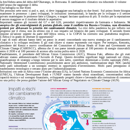
la foto
Veduta aerea del delta dell’Okavango, in Botswana. Il cambiamento climatico sta riducendo il volume
dell’acqua che raggiunge il delta.
Una battaglia su due fronti
Nei prossimi sette mesi si può e, anzi, si deve ingaggiare una battaglia su due fronti. Sul primo fronte bisogna
mantenere le promesse: i paesi sviluppati, le istituzioni internazionali, le banche per lo sviluppo e il settore
privato mantengano le promesse fatte a Glasgow, e magari facciano qualcosa di più. Il rischio per la reputazione
è ancora maggiore se il risultato delude le aspettative.
Importanti saranno gli incontri del G7 e del G20, presieduti rispettivamente da Germania e Indonesia.
Si
auspica che gli sconvolgimenti di portata globale, come il conflitto tra Russia e Ucraina, non diventino
pretesti per abbassare la priorità dei cambiamenti climatici.
La crisi della pandemia ha già influito su
progressi per il clima, non da ultimo con il suo impatto sul bilancio dei paesi sviluppati. Il secondo fronte
impone un’azione urgente da parte dell’Africa stessa, e la COP26 ha costruito una piattaforma migliore.
L’Africa è in grado di sfruttare le opportunità?
I capi di stato africani hanno fatto un passo in avanti concordando una nuova strategia per il cambiamento
climatico e lo sviluppo resiliente. E gli stati chiave si stanno esponendo con vigore. Per esempio, Kenyatta,
presidente del Kenya e nuovo coordinatore del Committee of African Heads of State and Government on
Climate Change (CAHOSCC), afferma che il suo paese intende passare al 100 percento di energie rinnovabili
entro il 2030 e al 100 percento di accesso alla cucina pulita entro il 2028.
Parallelamente, il presidente dell’African Union Commission (AUC), Moussa Faki, afferma che gli stati
africani stanno addomesticando l’Accordo di Parigi. Questo dovrebbe significare leggi nazionali sul clima,
pianificazione di strategie a lungo termine per lo zero netto, contributi determinati a livello nazionale (NDC,
Nationally Determined Contributions) possibilmente ancor più ambiziosi, trasformazione degli NDC (anche
nelle parti subordinate a un sostegno esterno) in opportunità d’investimento. Molti paesi perseguono il
trasferimento tecnologico e cercano aiuto per l’industrializzazione.
Istituzioni con sede in Africa come l’Unione africana (UA), la United Nations Economic Commission for Africa
(UNECA), l’African Development Bank e l’UNEP stanno facendo sforzi straordinari, concentrandosi sulla
capacità tecnica e sul sostegno finanziario, sviluppando progetti chiave e lavorando alla costruzione di consenso
su una policy che possa guidare l’azione dell’African Group of Negotiators on Climate Change (AGN).