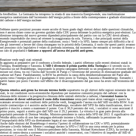
la foto
Berlino. La Germania ha intrapreso la strada di una massiccia Energiewende, una trasformazione
energetica caratterizzata dall’incremento dell’energia pulita a fronte della contemporanea e graduale eliminazione
del carbone e dell’energia nucleare
Sebbene queste posizioni possano essere accolte di buon grado dagli elettori delusi dalle questioni climatiche,
non è ancora chiaro come un governo guidato dalla CDU possa delineare la politica energetica post-elezioni. La
direzione intrapresa dal nuovo governo dipenderà principalmente dal partito con cui la CDU dovrà allearsi,
essendo improbabile che riesca ad ottenere la maggioranza da sola. Tuttavia, i due principali motori della
Energiewende e potenziali partner della coalizione, ossia i Verdi e la SPD, hanno sempre più difficoltà a far sì
che gli interventi a favore del clima rimangano tra le priorità della Germania; il ruolo che questi partiti avranno
nel prossimo ciclo legislativo è velato di profonda incertezza, dal momento che entrambi si trovano di fronte a
un calo di popolarità e
faticano a opporsi all’ascesa dei partiti anti-green.
Reazione verde negli stati orientali
In aggiunta ai preparativi per il confronto a livello federale, i partiti riflettono sulle recenti elezioni statali in
Turingia, Brandeburgo e Sassonia.
L’AfD è divenuto il primo partito della Turingia
e il secondo sia in
Sassonia sia nel Brandeburgo, impostando la propria campagna elettorale su un programma di revisione delle
misure sul clima, tra cui l’uscita dall’Accordo di Parigi e l’inversione del processo di eliminazione graduale del
carbone nel Paese. Parallelamente, la BSW ha attribuito la causa della deindustrializzazione del Paese alla
spinta verso l’energia pulita e si è guadagnata il terzo posto in Turingia, Sassonia e Brandeburgo. Entrambi i
partiti hanno poi posto l’accento sull’effetto che il disaccoppiamento dal gas russo ha avuto sull’economia del
Paese.
Questa retorica anti-green ha trovato terreno fertile
soprattutto tra gli elettori delle regioni minerarie dei tre
stati, le cui condizioni socio-economiche dipendono per numerose comunità proprio dal carbone: con la
chiusura delle miniere e la progressiva chiusura delle centrali elettriche a carbone,
i lavoratori hanno la
sensazione di dover sobbarcarsi il costo della transizione
senza però trarne alcun vantaggio e questo ha
scatenato avversione nei confronti delle politiche verdi, foraggiando l’ascesa sia dell’AfD sia della BSW. A un
simile contraccolpo si è assistito anche nel Brandeburgo, roccaforte dell’SPD fin dalla riunificazione, dove il
partito è riuscito a stento a mantenere il potere. Con il 30,9 percento dei voti, i socialisti si sono assicurati il
primo posto, seguiti a stretto giro dall’AfD con il 29,2 percento. La vittoria è in gran parte dovuta alla
popolarità personale di Dietmar Woidke, Ministro-presidente in carica della SPD dal 2013. È significativo che
Woidke abbia scelto di non fare campagna elettorale insieme a Scholz, rafforzando la percezione che
l’impopolarità della SPD sia direttamente legata al suo cancelliere.
Anche dalle elezioni del Brandeburgo è emersa l’ipotesi di collaborazione tra CDU e SPD, potenzialmente
rilevante a livello federale. Mentre i sondaggi davano la SPD e l’AfD in una corsa serrata per la prima
posizione, in vista del voto il Ministro-presidente della Sassonia, Michael Kretschmer (CDU), ha invitato gli
elettori di centro-destra a sostenere i socialisti anziché i conservatori, con l’obiettivo di impedire all’AfD di
accaparrarsi il controllo del Paese.