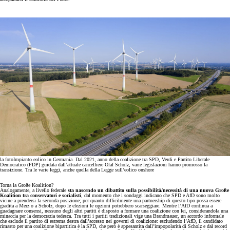
la foto
Impianto eolico in Germania. Dal 2021, anno della coalizione tra SPD, Verdi e Partito Liberale
Democratico (FDP) guidata dall’attuale cancelliere Olaf Scholz, varie legislazioni hanno promosso la
transizione. Tra le varie leggi, anche quella della Legge sull’eolico onshore
Torna la Große Koalition?
Analogamente, a livello federale
sta nascendo un dibattito sulla possibilità/necessità di una nuova Große
Koalition tra conservatori e socialisti
, dal momento che i sondaggi indicano che SPD e AfD sono molto
vicine a prendersi la seconda posizione; per quanto difficilmente una partnership di questo tipo possa essere
gradita a Merz o a Scholz, dopo le elezioni le opzioni potrebbero scarseggiare. Mentre l’AfD continua a
guadagnare consensi, nessuno degli altri partiti è disposto a formare una coalizione con lei, considerandola una
minaccia per la democrazia tedesca. Tra tutti i partiti tradizionali vige una Brandmauer, un accordo informale
che esclude il partito di estrema destra dall’accesso nei governi di coalizione: escludendo l’AfD, il candidato
rimasto per una coalizione bipartitica è la SPD, che però è appesantita dall’impopolarità di Scholz e dal record