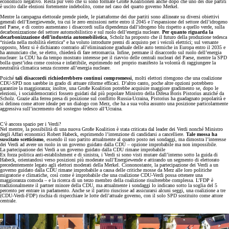
economico negativo. Resta pur vero che si sono formate Große Koalitionen anche dopo che uno dei due partiti
è uscito dalle elezioni fortemente indebolito, come nel caso del quarto governo Merkel.
Mentre la campagna elettorale prende piede, le piattaforme dei due partiti sono allineate su diversi obiettivi
generali dell’Energiewende, tra cui le zero emissioni nette entro il 2045 e l’espansione del settore dell’idrogeno
nel Paese, e di contro aumentano i disaccordi sulla dipendenza dall’idrogeno blu rispetto a quello verde, sulla
decarbonizzazione del settore automobilistico e sul ruolo dell’energia nucleare.
Per quanto riguarda la
decarbonizzazione dell’industria automobilistica
, Scholz ha proposto che il futuro della produzione tedesca
“risieda nella mobilità elettrica” e ha voluto introdurre premi di acquisto per i veicoli elettrici; sul versante
opposto, Merz si è dichiarato contrario all’eliminazione graduale delle auto termiche in Europa entro il 2035 e
ha annunciato che, se eletto, chiederà di fare retromarcia. Infine, permane il disaccordo sul ruolo dell’energia
nucleare: la CDU ha da tempo mostrato interesse per il riavvio delle centrali nucleari del Paese, mentre la SPD
bolla quest’idea come costosa e infattibile, esprimendo nel proprio manifesto la volontà di raggiungere la
neutralità climatica senza ricorrere all’energia nucleare.
Poiché
tali disaccordi richiederebbero continui compromessi
, molti elettori ritengono che una coalizione
CDU-SPD non sarebbe in grado di attuare riforme efficaci. D’altro canto, poche altre opzioni potrebbero
garantire la maggioranza; inoltre, una Große Koalition potrebbe acquisire maggiore gradimento se, dopo le
elezioni, i socialdemocratici fossero guidati dal più popolare Ministro della Difesa Boris Pistorius anziché da
Scholz. Grazie alla ferrea presa di posizione sul conflitto Russia-Ucraina, Pistorius ha guadagnato popolarità e
si delinea come attore ideale per un dialogo con Merz, che ha a sua volta assunto una posizione particolarmente
aggressiva sull’incremento del sostegno tedesco all’Ucraina.
C’è ancora spazio per i Verdi?
Nel mentre, la possibilità di una nuova Große Koalition è stata criticata dal leader dei Verdi nonché Ministro
degli Affari economici Robert Habeck, esprimendo l’intenzione di candidarsi a cancelliere.
Tale mossa ha
suscitato scetticismo
, essendo il suo partito attualmente al quarto posto nei sondaggi, ma dimostra l’interesse
dei Verdi ad avere un ruolo in un governo guidato dalla CDU – opzione improbabile ma non impossibile.
La partecipazione dei Verdi a un governo guidato dalla CDU rimane improbabile
Ex forza politica anti-establishment e di sinistra, i Verdi si sono visti mutare dall’interno sotto la guida di
Habeck, orientandosi verso posizioni più moderate sull’Energiewende e attirando un segmento di elettorato
precedentemente legato agli elettori moderati della Merkel. Ciononostante,
la partecipazione dei Verdi a un
governo guidato dalla CDU rimane improbabile a causa delle critiche mosse da Merz alle loro politiche
migratorie e climatiche, così come è improbabile che una coalizione CDU-Verdi possa ottenere una
maggioranza comoda – e la ricerca di un terzo membro della coalizione risulterebbe complessa. L’FDP è
tradizionalmente il partner minore della CDU, ma attualmente i sondaggi lo indicano sotto la soglia del 5
percento per entrare in parlamento. Anche se il partito riuscisse ad assicurarsi alcuni seggi, una coalizione a tre
(CDU-Verdi-FDP) rischia di rispecchiare le lotte dell’attuale governo, con il solo SPD sostituito come attore
centrale.