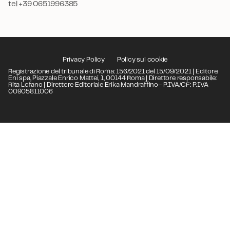
tel +39 0651996385
Privacy Policy
Policy sui cookie
Registrazione del tribunale di Roma: 156/2021 del 15/09/2021 | Editore:
Eni spa, Piazzale Enrico Mattei, 1, 00144 Roma | Direttore responsabile:
Rita Lofano | Direttore Editoriale Erika Mandraffino– P.IVA/CF: P.IVA
00905811006