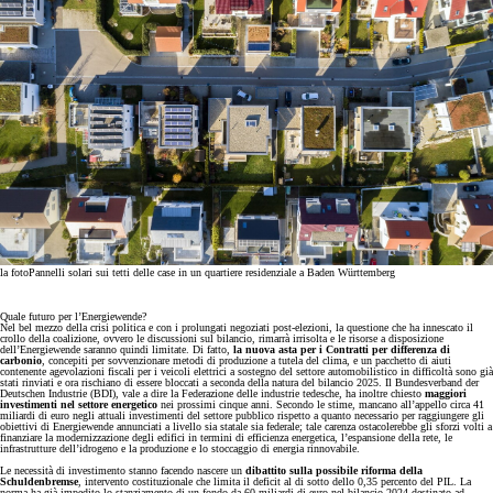
la foto
Pannelli solari sui tetti delle case in un quartiere residenziale a Baden Württemberg
Quale futuro per l’Energiewende?
Nel bel mezzo della crisi politica e con i prolungati negoziati post-elezioni, la questione che ha innescato il
crollo della coalizione, ovvero le discussioni sul bilancio, rimarrà irrisolta e le risorse a disposizione
dell’Energiewende saranno quindi limitate. Di fatto,
la nuova asta per i Contratti per differenza di
carbonio
, concepiti per sovvenzionare metodi di produzione a tutela del clima, e un pacchetto di aiuti
contenente agevolazioni fiscali per i veicoli elettrici a sostegno del settore automobilistico in difficoltà sono già
stati rinviati e ora rischiano di essere bloccati a seconda della natura del bilancio 2025. Il Bundesverband der
Deutschen Industrie (BDI), vale a dire la Federazione delle industrie tedesche, ha inoltre chiesto
maggiori
investimenti nel settore energetico
nei prossimi cinque anni. Secondo le stime, mancano all’appello circa 41
miliardi di euro negli attuali investimenti del settore pubblico rispetto a quanto necessario per raggiungere gli
obiettivi di Energiewende annunciati a livello sia statale sia federale; tale carenza ostacolerebbe gli sforzi volti a
finanziare la modernizzazione degli edifici in termini di efficienza energetica, l’espansione della rete, le
infrastrutture dell’idrogeno e la produzione e lo stoccaggio di energia rinnovabile.
Le necessità di investimento stanno facendo nascere un
dibattito sulla possibile riforma della
Schuldenbremse
, intervento costituzionale che limita il deficit al di sotto dello 0,35 percento del PIL. La
norma ha già impedito lo stanziamento di un fondo da 60 miliardi di euro nel bilancio 2024 destinato ad