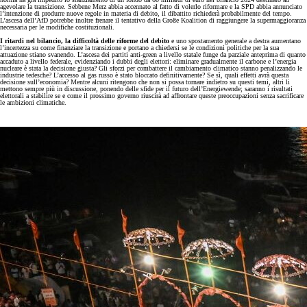
agevolare la transizione. Sebbene Merz abbia accennato al fatto di volerlo riformare e la SPD abbia annunciato
l’intenzione di produrre nuove regole in materia di debito, il dibattito richiederà probabilmente del tempo.
L’ascesa dell’AfD potrebbe inoltre frenare il tentativo della Große Koalition di raggiungere la supermaggioranza
necessaria per le modifiche costituzionali.
I ritardi nel bilancio, la difficoltà delle riforme del debito
e uno spostamento generale a destra aumentano
l’incertezza su come finanziare la transizione e portano a chiedersi se le condizioni politiche per la sua
attuazione stiano svanendo. L’ascesa dei partiti anti-green a livello statale funge da parziale anteprima di quanto
accaduto a livello federale, evidenziando i dubbi degli elettori: eliminare gradualmente il carbone e l’energia
nucleare è stata la decisione giusta? Gli sforzi per combattere il cambiamento climatico stanno penalizzando le
industrie tedesche? L’accesso al gas russo è stato bloccato definitivamente? Se sì, quali effetti avrà questa
decisione sull’economia? Mentre alcuni ritengono che non si possa tornare indietro su questi temi, altri li
mettono sempre più in discussione, ponendo delle sfide per il futuro dell’Energiewende; saranno i risultati
elettorali a stabilire se e come il prossimo governo riuscirà ad affrontare queste preoccupazioni senza sacrificare
le ambizioni climatiche.