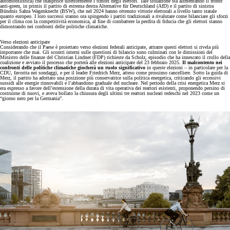
automobilistica) che inasprisce ulteriormente i timori degli elettori. Tale situazione sta alimentando il fronte
anti-green, in primis il partito di estrema destra Alternative für Deutschland (AfD) e il partito di sinistra
Bündnis Sahra Wagenknecht (BSW), che nel 2024 hanno ottenuto vittorie elettorali a livello tanto statale
quanto europeo. I loro successi stanno ora spingendo i partiti tradizionali a rivalutare come bilanciare gli sforzi
per il clima con la competitività economica, al fine di combattere la perdita di fiducia che gli elettori stanno
dimostrando nei confronti delle politiche climatiche.
Verso elezioni anticipate
Considerando che il Paese è proiettato verso elezioni federali anticipate, attrarre questi elettori si rivela più
importante che mai. Gli scontri interni sulle questioni di bilancio sono culminati con le dimissioni del
Ministro delle finanze del Christian Lindner (FDP) richieste da Scholz, episodio che ha innescato il crollo della
coalizione e avviato il processo che porterà alle elezioni anticipate del 23 febbraio 2025.
Il malcontento nei
confronti delle politiche climatiche giocherà un ruolo significativo
in queste elezioni – in particolare per la
CDU, favorita nei sondaggi, e per il leader Friedrich Merz, atteso come prossimo cancelliere. Sotto la guida di
Merz, il partito ha adottato una posizione più conservatrice sulla politica energetica, criticando gli eccessivi
sussidi alle energie rinnovabili e l’abbandono graduale del nucleare. Nel periodo della crisi energetica Merz si
era espresso a favore dell’estensione della durata di vita operativa dei reattori esistenti, proponendo persino di
costruirne di nuovi, e aveva bollato la chiusura degli ultimi tre reattori nucleari tedeschi nel 2023 come un
“giorno nero per la Germania”.