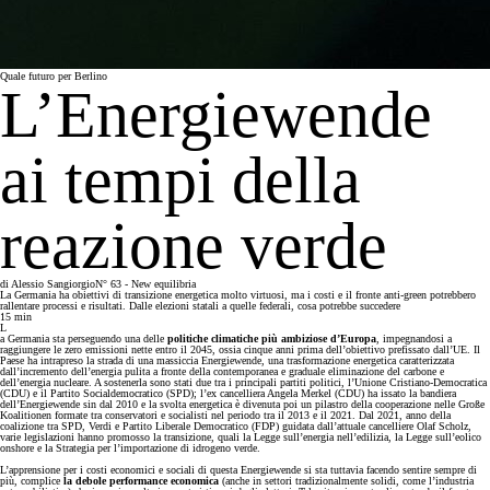
Quale futuro per Berlino
L’Energiewende
ai tempi della
reazione verde
di
Alessio Sangiorgio
N° 63 - New equilibria
La Germania ha obiettivi di transizione energetica molto virtuosi, ma i costi e il fronte anti-green potrebbero
rallentare processi e risultati. Dalle elezioni statali a quelle federali, cosa potrebbe succedere
15
min
L
a Germania sta perseguendo una delle
politiche climatiche più ambiziose d’Europa
, impegnandosi a
raggiungere le zero emissioni nette entro il 2045, ossia cinque anni prima dell’obiettivo prefissato dall’UE. Il
Paese ha intrapreso la strada di una massiccia Energiewende, una trasformazione energetica caratterizzata
dall’incremento dell’energia pulita a fronte della contemporanea e graduale eliminazione del carbone e
dell’energia nucleare. A sostenerla sono stati due tra i principali partiti politici, l’Unione Cristiano-Democratica
(CDU) e il Partito Socialdemocratico (SPD); l’ex cancelliera Angela Merkel (CDU) ha issato la bandiera
dell’Energiewende sin dal 2010 e la svolta energetica è divenuta poi un pilastro della cooperazione nelle Große
Koalitionen formate tra conservatori e socialisti nel periodo tra il 2013 e il 2021. Dal 2021, anno della
coalizione tra SPD, Verdi e Partito Liberale Democratico (FDP) guidata dall’attuale cancelliere Olaf Scholz,
varie legislazioni hanno promosso la transizione, quali la Legge sull’energia nell’edilizia, la Legge sull’eolico
onshore e la Strategia per l’importazione di idrogeno verde.
L’apprensione per i costi economici e sociali di questa Energiewende si sta tuttavia facendo sentire sempre di
più, complice
la debole performance economica
(anche in settori tradizionalmente solidi, come l’industria