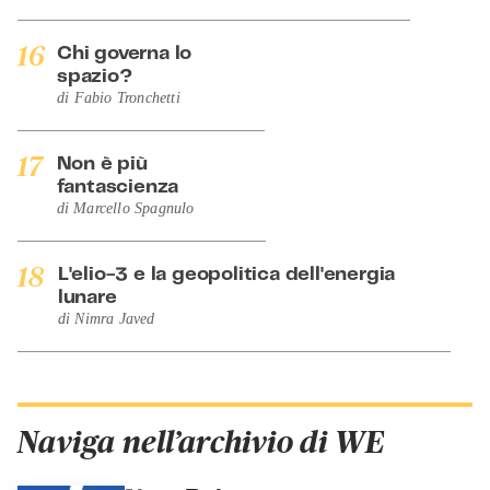
16
Chi governa lo
spazio?
di
Fabio Tronchetti
17
Non è più
fantascienza
di
Marcello Spagnulo
18
L'elio-3 e la geopolitica dell'energia
lunare
di
Nimra Javed
Naviga nell’archivio di WE