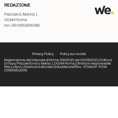
REDAZIONE
Piazzale E. Mattei, 1
00144 Roma
tel +39 0651996385
Privacy Policy
Policy sui cookie
Registrazione del tribunale di Roma: 156/2021 del 15/09/2021 | Editore:
Eni spa, Piazzale Enrico Mattei, 1, 00144 Roma | Direttore responsabile:
Rita Lofano | Direttore Editoriale Erika Mandraffino– P.IVA/CF: P.IVA
00905811006