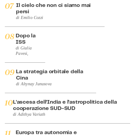
07
Il cielo che non ci siamo mai
persi
di
Emilio Cozzi
08
Dopo la
ISS
di
Giulia
Pavesi
,
09
La strategia orbitale della
Cina
di
Altynay Junusova
10
L'ascesa dell'India e l'astropolitica della
cooperazione SUD-SUD
di
Adithya Variath
11
Europa tra autonomia e